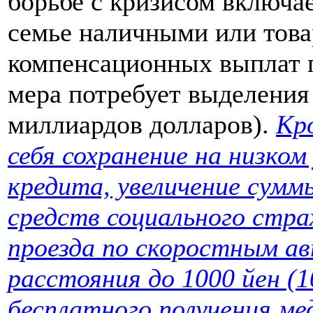
борьбе с кризисом включа
семье наличными или тов
компенсационных выплат п
мера потребует выделения
миллиардов долларов).
Кр
себя сохранение на низко
кредита, увеличение сумм
средств социального стра
проезда по скоростным а
расстояния до 1000 йен (
бесплатного получения ме