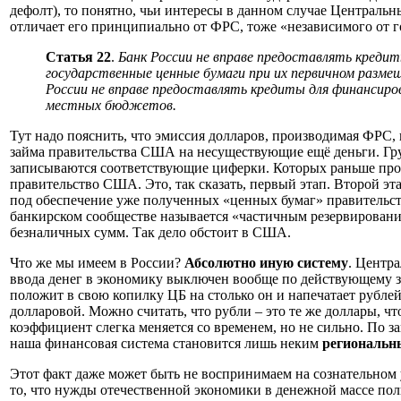
дефолт), то понятно, чьи интересы в данном случае Центральны
отличает его принципиально от ФРС, тоже «независимого от го
Статья 22
.
Банк России не вправе предоставлять кред
государственные ценные бумаги при их первичном разме
России не вправе предоставлять кредиты для финанси
местных бюджетов.
Тут надо пояснить, что эмиссия долларов, производимая ФРС,
займа правительства США на несуществующие ещё деньги. Гру
записываются соответствующие циферки. Которых раньше прос
правительство США. Это, так сказать, первый этап. Второй э
под обеспечение уже полученных «ценных бумаг» правительст
банкирском сообществе называется «частичным резервирован
безналичных сумм. Так дело обстоит в США.
Что же мы имеем в России?
Абсолютно иную систему
. Центр
ввода денег в экономику выключен вообще по действующему з
положит в свою копилку ЦБ на столько он и напечатает рублей
долларовой. Можно считать, что рубли – это те же доллары, 
коэффициент слегка меняется со временем, но не сильно. По 
наша финансовая система становится лишь неким
региональн
Этот факт даже может быть не воспринимаем на сознательном 
то, что нужды отечественной экономики в денежной массе по