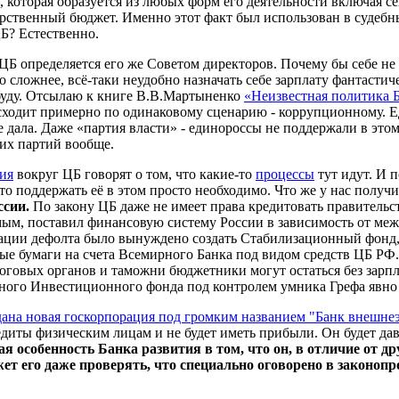
ь, которая образуется из любых форм его деятельности включая 
арственный бюджет. Именно этот факт был использован в судебны
Б? Естественно.
 ЦБ определяется его же Советом директоров. Почему бы себе не
 сложнее, всё-таки неудобно назначать себе зарплату фантастиче
 буду. Отсылаю к книге В.В.Мартыненко
«Неизвестная политика 
сходит примерно по одинаковому сценарию - коррупционному. Ед
 дала. Даже «партия власти» - единороссы не поддержали в это
их партий вообще.
ия
вокруг ЦБ говорят о том, что какие-то
процессы
тут идут. И 
то поддержать её в этом просто необходимо. Что же у нас получ
ссии.
По закону ЦБ даже не имеет права кредитовать правительст
амым, поставил финансовую систему России в зависимость от ме
ации дефолта было вынуждено создать Стабилизационный фонд,
ные бумаги на счета Всемирного Банка под видом средств ЦБ РФ
вых органов и таможни бюджетники могут остаться без зарплат
ого Инвестиционного фонда под контролем умника Грефа явно 
здана новая госкорпорация под громким названием "Банк внешне
кредиты физическим лицам и не будет иметь прибыли. Он будет д
я особенность Банка развития в том, что он, в отличие от д
т его даже проверять, что специально оговорено в законопр