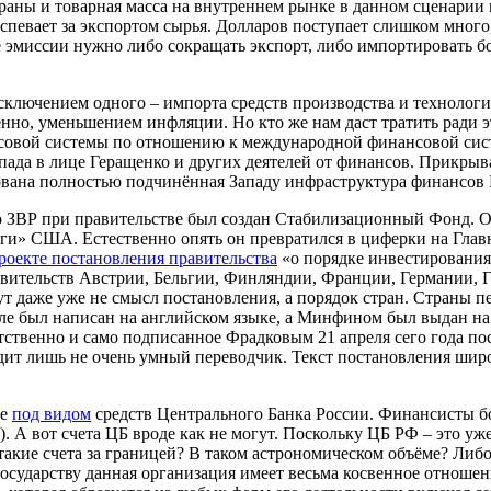
траны и товарная масса на внутреннем рынке в данном сценарии 
спевает за экспортом сырья. Долларов поступает слишком много
эмиссии нужно либо сокращать экспорт, либо импортировать бо
ключением одного – импорта средств производства и технологий
нно, уменьшением инфляции. Но кто же нам даст тратить ради э
овой системы по отношению к международной финансовой систем
апада в лице Геращенко и других деятелей от финансов. Прикры
ована полностью подчинённая Западу инфраструктура финансов Р
о ЗВР при правительстве был создан Стабилизационный Фонд. Од
аги» США. Естественно опять он превратился в циферки на Глав
роекте постановления правительства
«о порядке инвестирования
авительств Австрии, Бельгии, Финляндии, Франции, Германии, 
аже уже не смысл постановления, а порядок стран. Страны переч
але был написан на английском языке, а Минфином был выдан н
етственно и само подписанное Фрадковым 21 апреля сего года п
ит лишь не очень умный переводчик. Текст постановления широк
де
под видом
средств Центрального Банка России. Финансисты боя
). А вот счета ЦБ вроде как не могут. Поскольку ЦБ РФ – это уже
 такие счета за границей? В таком астрономическом объёме? Либ
государству данная организация имеет весьма косвенное отношени