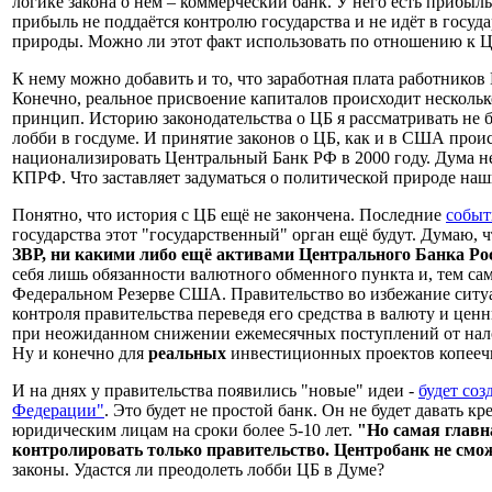
логике закона о нём – коммерческий банк. У него есть прибыл
прибыль не поддаётся контролю государства и не идёт в госуд
природы. Можно ли этот факт использовать по отношению к Ц
К нему можно добавить и то, что заработная плата работников
Конечно, реальное присвоение капиталов происходит несколько
принцип. Историю законодательства о ЦБ я рассматривать не
лобби в госдуме. И принятие законов о ЦБ, как и в США прои
национализировать Центральный Банк РФ в 2000 году. Дума не
КПРФ. Что заставляет задуматься о политической природе наш
Понятно, что история с ЦБ ещё не закончена. Последние
событ
государства этот "государственный" орган ещё будут. Думаю, ч
ЗВР, ни какими либо ещё активами Центрального Банка Ро
себя лишь обязанности валютного обменного пункта и, тем с
Федеральном Резерве США. Правительство во избежание ситу
контроля правительства переведя его средства в валюту и цен
при неожиданном снижении ежемесячных поступлений от налого
Ну и конечно для
реальных
инвестиционных проектов копеечн
И на днях у правительства появились "новые" идеи -
будет со
Федерации"
. Это будет не простой банк. Он не будет давать 
юридическим лицам на сроки более 5-10 лет.
"Но самая главна
контролировать только правительство. Центробанк не сможе
законы. Удастся ли преодолеть лобби ЦБ в Думе?