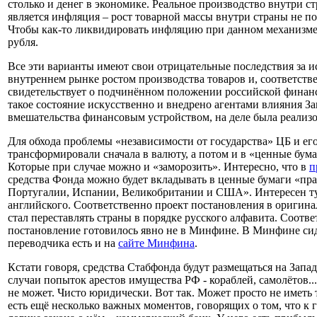
столько и денег в экономике. Реальное производство внутри с
является инфляция – рост товарной массы внутри страны не по
Чтобы как-то ликвидировать инфляцию при данном механизме 
рубля.
Все эти варианты имеют свои отрицательные последствия за ис
внутреннем рынке ростом производства товаров и, соответстве
свидетельствует о подчинённом положении российской финанс
такое состояние искусственно и внедрено агентами влияния З
вмешательства финансовым устройством, на деле была реализ
Для обхода проблемы «независимости от государства» ЦБ и ег
трансформировали сначала в валюту, а потом и в «ценные бум
Которые при случае можно и «заморозить». Интересно, что в
п
средства Фонда можно будет вкладывать в ценные бумаги «пр
Португалии, Испании, Великобритании и США». Интересен тут д
английского. Соответственно проект постановления в оригин
стал переставлять страны в порядке русского алфавита. Соотв
постановление готовилось явно не в Минфине. В Минфине сид
переводчика есть и на
сайте Минфина
.
Кстати говоря, средства Стабфонда будут размещаться на Запа
случаи попыток арестов имущества РФ - кораблей, самолётов...
не может. Чисто юридически. Вот так. Может просто не иметь
есть ещё несколько важных моментов, говорящих о том, что к 