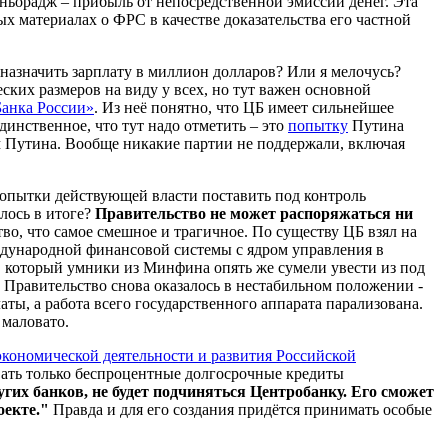
сеньорадж – прибыль от непосредственной эмиссии денег. Эта
х материалах о ФРС в качестве доказательства его частной
 назначить зарплату в миллион долларов? Или я мелочусь?
ских размеров на виду у всех, но тут важен основной
Банка России»
. Из неё понятно, что ЦБ имеет сильнейшее
инственное, что тут надо отметить – это
попытку
Путина
м Путина. Вообще никакие партии не поддержали, включая
попытки действующей власти поставить под контроль
илось в итоге?
Правительство не может распоряжаться ни
во, что самое смешное и трагичное. По существу ЦБ взял на
ждународной финансовой системы с ядром управления в
 который умники из Минфина опять же сумели увести из под
. Правительство снова оказалось в нестабильном положении -
ы, а работа всего государственного аппарата парализована.
маловато.
экономической деятельности и развития Российской
авать только беспроцентные долгосрочные кредиты
ругих банков, не будет подчиняться Центробанку. Его сможет
оекте."
Правда и для его создания придётся принимать особые