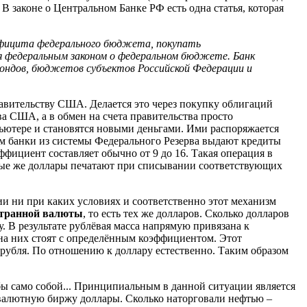
 В законе о Центральном Банке РФ есть одна статья, которая
ефицита федерального бюджета, покупать
ся федеральным законом о федеральном бюджете. Банк
ондов, бюджетов субъектов Российской Федерации и
равительству США. Делается это через покупку облигаций
 США, а в обмен на счета правительства просто
ьютере и становятся новыми деньгами. Ими распоряжается
ам банки из системы Федерального Резерва выдают кредиты
ициент составляет обычно от 9 до 16. Такая операция в
ные же доллары печатают при списывании соответствующих
ии ни при каких условиях и соответственно этот механизм
странной валюты
, то есть тех же долларов. Сколько долларов
. В результате рублёвая масса напрямую привязана к
 на них стоят с определённым коэффициентом. Этот
 рубля. По отношению к доллару естественно. Таким образом
бы само собой... Принципиальным в данной ситуации является
 валютную биржу доллары. Сколько наторговали нефтью –