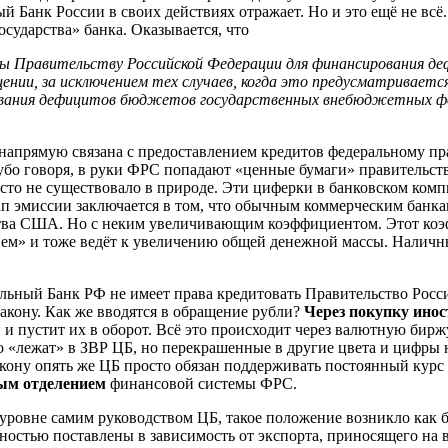
й Банк России в своих действиях отражает. Но и это ещё не всё.
сударства» банка. Оказывается, что
иты Правительству Российской Федерации для финансирования д
щении, за исключением тех случаев, когда это предусматривает
рования дефицитов бюджетов государственных внебюджетных ф
 напрямую связана с предоставлением кредитов федеральному п
бо говоря, в руки ФРС попадают «ценные бумаги» правительства
то не существовало в природе. Эти циферки в банковском комп
тап эмиссии заключается в том, что обычным коммерческим банк
ва США. Но с неким увеличивающим коэффициентом. Этот коэфф
ием» и тоже ведёт к увеличению общей денежной массы. Налич
альный Банк РФ не имеет права кредитовать Правительство Росс
акону. Как же вводятся в обращение рубли?
Через покупку ино
 и пустит их в оборот. Всё это происходит через валютную биржу
что «лежат» в ЗВР ЦБ, но перекрашенные в другие цвета и цифры
закону опять же ЦБ просто обязан поддерживать постоянный курс
ым отделением
финансовой системы ФРС.
уровне самим руководством ЦБ, такое положение возникло как 
лностью поставлены в зависимость от экспорта, приносящего на