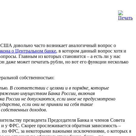
 США довольно часто возникает аналогичный вопрос о
акона о Центральном банке
, в котором данный вопрос хотя и
опросы. Главным из которых становится – а есть ли у нас
он даже может печатать рубли, но вот его функции несколько
еральной собственностью:
ью. В соответствии с целями и в порядке, которые
оряжению имуществом Банка России, включая
а России не допускаются, если иное не предусмотрено
дарства, если они не приняли на себя такие
 собственных доходов.
авительству президента Председателя Банка и членов Совета
я и у ФРС. Скорее прослеживается обратная зависимость –
ША по ФРС, за некоторыми важными исключениями, о которых я