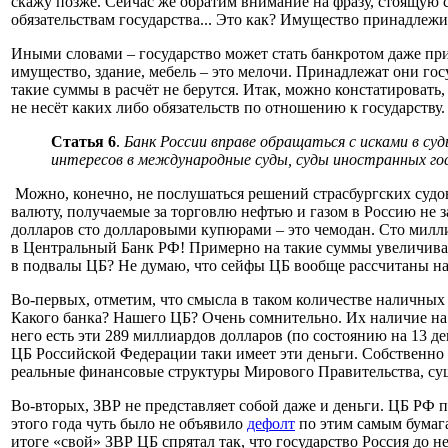
скажу позже. Сейчас же обратим внимание на фразу, стоящую с
обязательствам государства... Это как? Имущество принадлежи
Иными словами – государство может стать банкротом даже при 
имущество, здание, мебель – это мелочи. Принадлежат они госу
такие суммы в расчёт не берутся. Итак, можно констатировать
не несёт каких либо обязательств по отношению к государству.
Статья 6
.
Банк России вправе обращаться с исками в су
интересов в международные суды, суды иностранных го
Можно, конечно, не послушаться решений страсбургских судов 
валюту, получаемые за торговлю нефтью и газом в Россию не з
долларов сто долларовыми купюрами – это чемодан. Сто миллио
в Центральный Банк РФ! Примерно на такие суммы увеличивае
в подвалы ЦБ? Не думаю, что сейфы ЦБ вообще рассчитаны на х
Во-первых, отметим, что смысла в таком количестве наличных 
Какого банка? Нашего ЦБ? Очень сомнительно. Их наличие на 
него есть эти 289 миллиардов долларов (по состоянию на 13 де
ЦБ Российской Федерации таки имеет эти деньги. Собственно 
реальные финансовые структуры Мирового Правительства, суще
Во-вторых, ЗВР не представляет собой даже и деньги. ЦБ РФ 
этого года чуть было не объявило
дефолт
по этим самым бумага
итоге «свой» ЗВР ЦБ спрятал так, что государство Россия до 