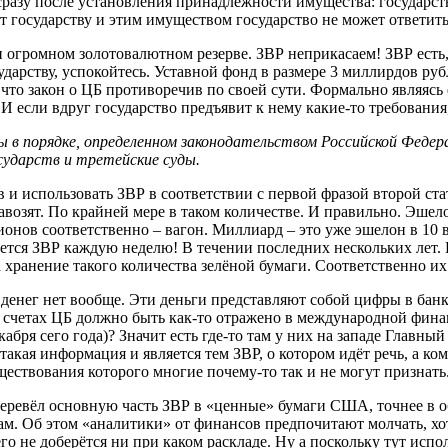
разу после установления принадлежности имущества: государство
т государству и этим имуществом государство не может ответить
огромном золотовалютном резерве. ЗВР неприкасаем! ЗВР есть, да
дарству, успокойтесь. Уставной фонд в размере 3 миллирдов рубл
, что закон о ЦБ противоречив по своей сути. Формально являяс
 И если вдруг государство предъявит к нему какие-то требования,
ды в порядке, определенном законодательством Российской Федер
сударств и третейские суды.
и использовать ЗВР в соответствии с первой фразой второй стат
авозят. По крайней мере в таком количестве. И правильно. Эше
нов соответственно – вагон. Миллиард – это уже эшелон в 10 в
тся ЗВР каждую неделю! В течении последних нескольких лет. 
ранение такого количества зелёной бумаги. Соответственно их 
денег нет вообще. Эти деньги представляют собой цифры в банк
счетах ЦБ должно быть как-то отражено в международной финан
кабря сего года)? Значит есть где-то там у них на западе Главн
такая информация и является тем ЗВР, о котором идёт речь, а 
ствования которого многие почему-то так и не могут признать
перевёл основную часть ЗВР в «ценные» бумаги США, точнее в 
м. Об этом «аналитики» от финансов предпочитают молчать, хо
него не доберётся ни при каком раскладе. Ну а поскольку тут и