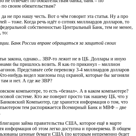
 не отвечает по обязательствам банка, банк – по
 по своим обязательствам?
 не про нашу честь. Вот о чём говорит эта статья. Ну а про
ей – тоже. Когда речь идёт о сотнях миллиардов долларов, то
ь федеральной собственностью Центральный Банк, тем не менее,
 то:
ации. Банк России вправе обращаться за защитой своих
ьи закона, однако... ЗВР-то лежит не в ЦБ. Доллары и иную
лонами бы пришлось возить. Я как-то прикинул – миллион
агонов. Представьте себе перевозку 3-4 миллиардов долларов
Кто-нибудь видел эшелоны под охраной, которые бы загоняли
там и нет. А где же ЗВР?
овском компьютере, то есть «безнал». А в каком компьютере?
совой системе. Кто же поверит просто так нашему ЦБ, что у
ый Банковский Компьютер, где хранится информация о том, что
компьютером тем распоряжается Всемирный Банк и МВФ – две
.
облигации займа правительства США, которое ещё в марте
тя информация об этом легко доступна и проверяема. В общем
спользованы ценные бумаги США (по которым непременно будет