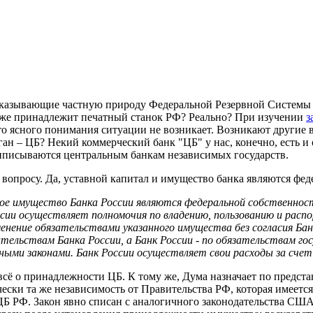
оказывающие частную природу Федеральной Резервной Системы
 же принадлежит печатный станок РФ? Реально? При изучении
з
то ясного понимания ситуации не возникает. Возникают другие в
ан – ЦБ? Некий коммерческий банк "ЦБ" у нас, конечно, есть и 
риписываются центральным банкам независимых государств.
вопросу. Да, уставной капитал и имущество банка являются фед
ое имущество Банка России являются федеральной собственност
сии осуществляет полномочия по владению, пользованию и расп
нение обязательствами указанного имущества без согласия Банк
ельствам Банка России, а Банк России - по обязательствам госу
ными законами. Банк России осуществляет свои расходы за счет
 всё о принадлежности ЦБ. К тому же, Дума назначает по предст
чески та же независимость от Правительства РФ, которая имеетс
 ЦБ РФ. Закон явно списан с аналогичного законодательства С