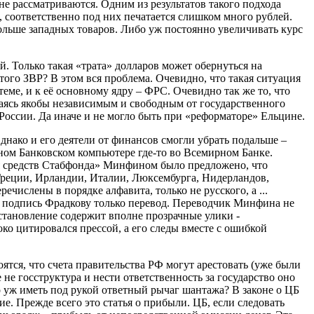
не рассматриваются. Одним из результатов такого подхода
, соответственно под них печатается слишком много рублей.
льше западных товаров. Либо уж постоянно увеличивать курс
. Только такая «трата» долларов может обернуться на
того ЗВР? В этом вся проблема. Очевидно, что такая ситуация
е, и к её основному ядру – ФРС. Очевидно так же то, что
ваясь якобы независимым и свободным от государственного
оссии. Да иначе и не могло быть при «реформаторе» Ельцине.
нако и его деятели от финансов смогли убрать подальше –
ном Банковском компьютере где-то во Всемирном Банке.
 средств Стабфонда» Минфином было предложено, что
Греции, Ирландии, Италии, Люксембурга, Нидерландов,
ислены в порядке алфавита, только не русского, а ...
а подпись Фрадкову только перевод. Переводчик Минфина не
остановление содержит вполне прозрачные улики -
о цитировался прессой, а его следы вместе с ошибкой
тся, что счета правительства РФ могут арестовать (уже были
 не госструктура и нести ответственность за государство оно
о уж иметь под рукой ответный рычаг шантажа? В законе о ЦБ
е. Прежде всего это статья о прибыли. ЦБ, если следовать