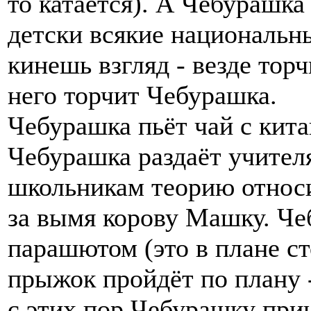
то катается). А Чебурашка
детски всякие национальны
кинешь взгляд - везде торч
него торчит Чебурашка.
Чебурашка пьёт чай с кит
Чебурашка раздаёт учителя
школьникам теорию относи
за вымя корову Машку. Че
парашютом (это в плане ст
прыжок пройдёт по плану 
с этих пор Чебурашку прин