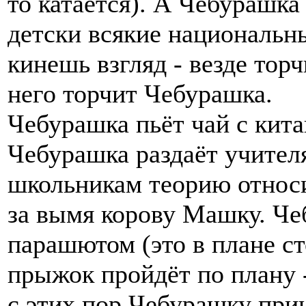
то катается). А Чебурашка
детски всякие национальны
кинешь взгляд - везде торч
него торчит Чебурашка.
Чебурашка пьёт чай с кит
Чебурашка раздаёт учителя
школьникам теорию относи
за вымя корову Машку. Че
парашютом (это в плане ст
прыжок пройдёт по плану 
с этих пор Чебурашку прин