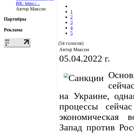
ВК: https:/...
Автор Максон
1
2
Партнёры
3
4
Реклама
5
(54 голосов)
Автор Максон
05.04.2022 г.
Основ
сейча
на Украине, одна
процессы сейча
экономическая в
Запад против Рос