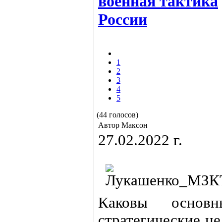
военная тактика
России
1
2
3
4
5
(44 голосов)
Автор Максон
27.02.2022 г.
Каковы основн
стратегические це