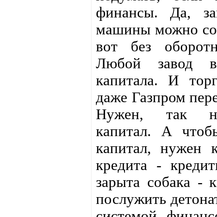
финансы. Да, за
машины можно соб
вот без оборотн
Любой завод вс
капитала. И тор
даже Газпром пере
Нужен, так на
капитал. А чтоб
капитал, нужен 
кредита - креди
зарыта собака - 
послужить детона
системой финанс