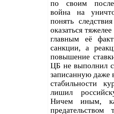
по своим после
война на уничт
понять следстви
оказаться тяжеле
главным её фак
санкции, а реак
повышение ставки
ЦБ не выполнил с
записанную даже в
стабильности ку
лишил российск
Ничем иным, ка
предательством 