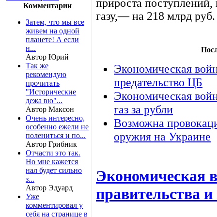
прироста поступлений,
Комментарии
газу,— на 218 млрд руб.
Затем, что мы все
живем на одной
планете! А если
н...
Пос
Автор Юрий
Так же
Экономическая войн
рекомендую
предательство ЦБ
прочитать
"Исторические
Экономическая войн
дежа вю"...
газ за рубли
Автор Максон
Очень интересно,
Возможна провокаци
особенно ежели не
оружия на Украине
полениться и по...
Автор Грибник
Отчасти это так.
Но мне кажется
нал будет сильно
Экономическая 
з...
Автор Эдуард
правительства и
Уже
комментировал у
себя на странице в