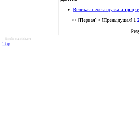
Великая перезагрузка и троцк
<< [Первая]
< [Предыдущая]
1
Рез
|
Дизайн malchish.org
Top