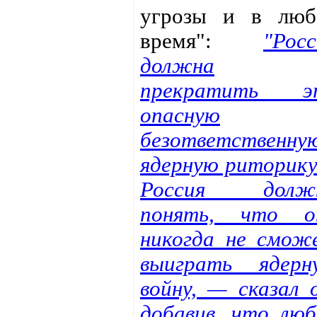
угрозы и в люб
время":
"Росс
должна
прекратить э
опасную
безответственну
ядерную риторик
Россия долж
понять, что о
никогда не смож
выиграть ядерн
войну, — сказал о
добавив, что люб