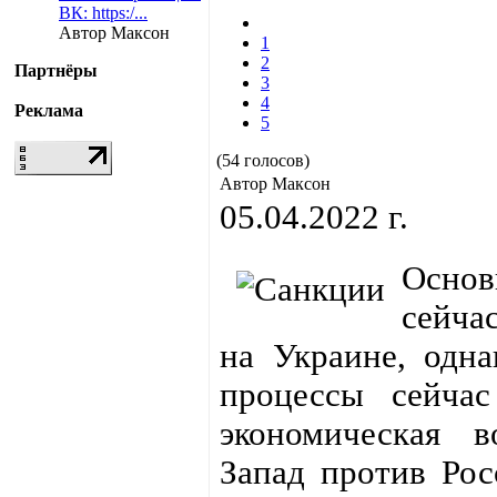
ВК: https:/...
Автор Максон
1
2
Партнёры
3
4
Реклама
5
(54 голосов)
Автор Максон
05.04.2022 г.
Основ
сейча
на Украине, одна
процессы сейча
экономическая в
Запад против Рос