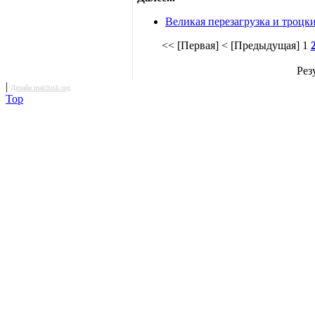
Великая перезагрузка и троцк
<< [Первая]
< [Предыдущая]
1
Рез
|
Дизайн malchish.org
Top