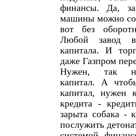
финансы. Да, за
машины можно соб
вот без оборотн
Любой завод вс
капитала. И тор
даже Газпром пере
Нужен, так на
капитал. А чтоб
капитал, нужен 
кредита - креди
зарыта собака - 
послужить детона
системой финанс