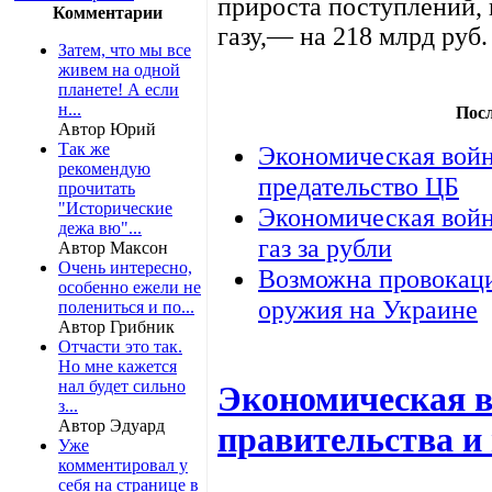
прироста поступлений,
Комментарии
газу,— на 218 млрд руб.
Затем, что мы все
живем на одной
планете! А если
н...
Пос
Автор Юрий
Так же
Экономическая войн
рекомендую
предательство ЦБ
прочитать
"Исторические
Экономическая войн
дежа вю"...
газ за рубли
Автор Максон
Очень интересно,
Возможна провокаци
особенно ежели не
оружия на Украине
полениться и по...
Автор Грибник
Отчасти это так.
Но мне кажется
нал будет сильно
Экономическая 
з...
Автор Эдуард
правительства и
Уже
комментировал у
себя на странице в