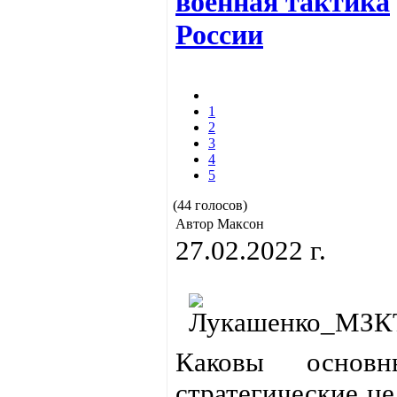
военная тактика
России
1
2
3
4
5
(44 голосов)
Автор Максон
27.02.2022 г.
Каковы основн
стратегические це