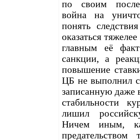
по своим после
война на уничт
понять следстви
оказаться тяжеле
главным её фак
санкции, а реак
повышение ставки
ЦБ не выполнил с
записанную даже в
стабильности ку
лишил российск
Ничем иным, ка
предательством 