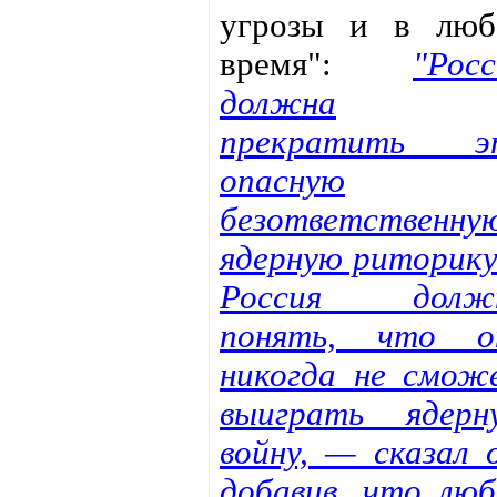
угрозы и в люб
время":
"Росс
должна
прекратить э
опасную
безответственну
ядерную риторик
Россия долж
понять, что о
никогда не смож
выиграть ядерн
войну, — сказал о
добавив, что люб