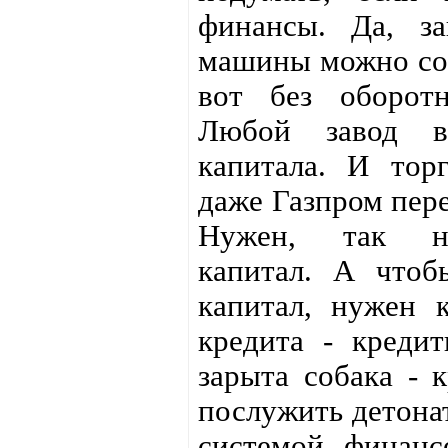
финансы. Да, за
машины можно соб
вот без оборотн
Любой завод вс
капитала. И тор
даже Газпром пере
Нужен, так на
капитал. А чтоб
капитал, нужен 
кредита - креди
зарыта собака - 
послужить детона
системой финанс