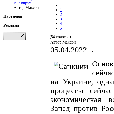
ВК: https:/...
Автор Максон
1
2
Партнёры
3
4
Реклама
5
(54 голосов)
Автор Максон
05.04.2022 г.
Основ
сейча
на Украине, одна
процессы сейча
экономическая в
Запад против Рос