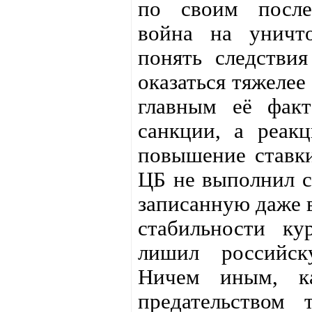
по своим после
война на уничт
понять следстви
оказаться тяжеле
главным её фак
санкции, а реак
повышение ставки
ЦБ не выполнил с
записанную даже в
стабильности ку
лишил российск
Ничем иным, ка
предательством 