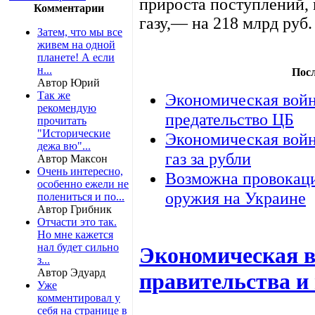
прироста поступлений,
Комментарии
газу,— на 218 млрд руб.
Затем, что мы все
живем на одной
планете! А если
н...
Пос
Автор Юрий
Так же
Экономическая войн
рекомендую
предательство ЦБ
прочитать
"Исторические
Экономическая войн
дежа вю"...
газ за рубли
Автор Максон
Очень интересно,
Возможна провокаци
особенно ежели не
оружия на Украине
полениться и по...
Автор Грибник
Отчасти это так.
Но мне кажется
нал будет сильно
Экономическая 
з...
Автор Эдуард
правительства и
Уже
комментировал у
себя на странице в