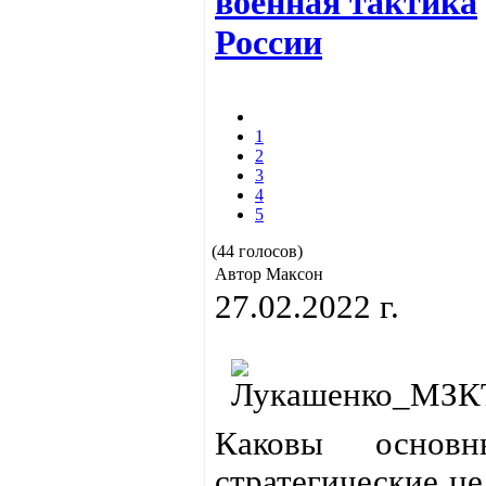
военная тактика
России
1
2
3
4
5
(44 голосов)
Автор Максон
27.02.2022 г.
Каковы основн
стратегические це