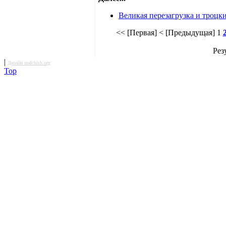
Великая перезагрузка и троцк
<< [Первая]
< [Предыдущая]
1
Рез
|
Дизайн malchish.org
Top