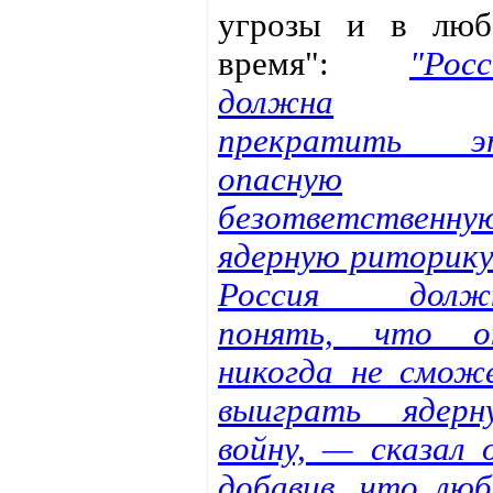
угрозы и в люб
время":
"Росс
должна
прекратить э
опасную
безответственну
ядерную риторик
Россия долж
понять, что о
никогда не смож
выиграть ядерн
войну, — сказал о
добавив, что люб