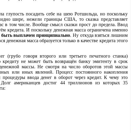
а глупость посадить себе на шею Ротшильда, но поскольку
видно шире, нежели границы США, то сказка представляет
ас в том числе. Вообще смысл сказки прост до предела. Ввод
тём кредита. И поскольку денежная масса ограничена именно
т быть выплачен принципиально
. Ну откуда взяться лишним
ся денежная масса образуется только в качестве кредита этого
ег (грубо говоря второго или третьего печатного станка)
 кредиту не может быть возвращён банку эмитенту в срок
денежной массы. Не смотря на число оборотов этой массы
нных или иных явлений. Процесс постоянного накопления
й процедуры ввода денег в оборот через кредит. К чему это
. Долг американцев достиг 44 триллионов из которых 35
та: