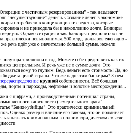
Операции с частичным резервированием" - так называют
долг "несуществующие" деньги. Создание денег в экономике
нкиры потребляли в конце концов те средства, которые
нсирована и не приводила бы к накоплению долга. Банкиры
и вернуть. Однако ситуация иная. Банкиры предпочитают не
дача практически невыполнимая. 500 млрд. долларов ежегодно -
му же речь идёт уже о значительно большей сумме, нежели
 полутора триллиона в год. Можете себе представить как их
вится центральным. И речь уже не о сумме долга. Это
оказаться кому-то глупым. Ведь деньги есть стоимость! Да, но
го бюджета целой страны. Что же надо этим банкирам? Зачем
перераспределение
крупной
собственности. Всё большая
оды, порты и пароходы, нефтяные и золотые месторождения...
ажки с цифрами, а производственный потенциал страны,
 промышленного капиталиста ("смертельного врага"
 статье "Банки-убийцы". Это практически криминальный
пов. Однако размер и влияние его таковы, что он подминает
нельзя назвать криминальным в полном юридическом смысле
димости.