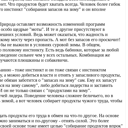
нет. Что продуктов будет хватать всегда. Человек более гибок
то инстинкт "собирания запасов на зиму" и он вполне
Природа оставляет возможность изменений программ
особо щедрые "моты". И те и другие присутствуют в
ешних условий. Ведь может оказаться, что жадность и
ому мосту через пропасть. А мот без запасов его проскочит!
 бы не выжили в условиях суровой зимы. В общем,
о половому инстинкту. Есть ведь бабники, которые за любой
оведение сильнее чем у всех остальных. Комбинация же
олучаются плюшкины и собакевичи.
ванию - тоже инстинкт и он тоже связан с инстинктом
, а можно добиться власти и отнять у запасливого продукты,
е обязан заботится о "запасах на зиму" сам. Ему их запасут
ся на зиму самому", либо добиться лидерства и заставить
 он не только связан с "продуктами на зиму".
чей лидера. Поведение человека сложнее беличьего, но в
 зимой, а вот человек собирает продукты чужого труда, чтобы
ть продукты его труда в обмен на что-то другое. На основе
о заниматься и по-другому - отнять силой. Это более
 в своей основе тоже имеет целью "собирание продуктов впрок"