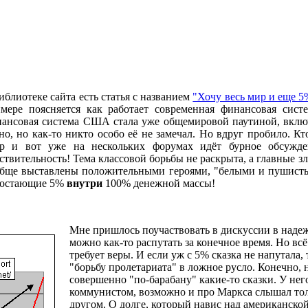
иблиотеке сайта есть статья с названием
"Хочу весь мир и еще 5
мере поясняется как работает современная финансовая сис
ансовая система США стала уже общемировой паутиной, включ
но, но как-то никто особо её не замечал. Но вдруг пробило. Кт
р и вот уже на нескольких форумах идёт бурное обсужден
ствительность! Тема классовой борьбы не раскрыта, а главные з
бще выставлены положительными героями, "белыми и пушист
достающие 5%
внутри
100% денежной массы!
Мне пришлось поучаствовать в дискуссии в наде
можно как-то распутать за конечное время. Но всё
требует веры. И если уж с 5% сказка не напутала
"борьбу пролетариата" в ложное русло. Конечно, 
совершенно "по-барабану" какие-то сказки. У него
коммунистом, возможно и про Маркса слышал толь
другом. О долге, который навис над американской