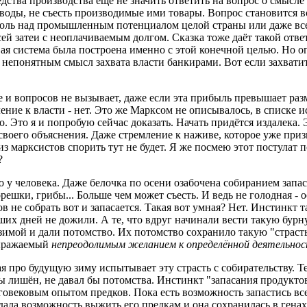
едства производства ещё не значить ответить на вопрос о смыс
заводы, не съесть производимые ими товары. Вопрос становится в
роль над промышленным потенциалом целой страны или даже все
сей затеи с неоплачиваемым долгом. Сказка тоже даёт такой отве
я система была построена именно с этой конечной целью. Но оп
непонятным смысл захвата власти банкирами. Вот если захватить
 и вопросов не вызывает, даже если эта прибыль превышает раз
ление к власти - нет. Это же Марксом не описывалось, в списке 
. Это я и попробую сейчас доказать. Начать придётся издалека
 своего объяснения. Даже стремление к наживе, которое уже при
из марксистов спорить тут не будет. Я же посмею этот постулат
?
о у человека. Даже белочка по осени озабочена собиранием запасо
орешки, грибы... Больше чем может съесть. И ведь не голодная - 
ов не собрать вот и запасается. Такая вот умная? Нет. Инстинк
аших дней не дожили. А те, что вдруг начинали вести такую бурн
имой и дали потомство. Их потомство сохранило такую "страсть"
выражаемый
непреодолимым желанием к определённой деятельно
ая про будущую зиму испытывает эту страсть с собирательству. Т
 лишён, не давал бы потомства. Инстинкт "запасания продуктов
вековым опытом предков. Пока есть возможность запастись всем
дала возможность выжить его предкам и она сохранилась в генах