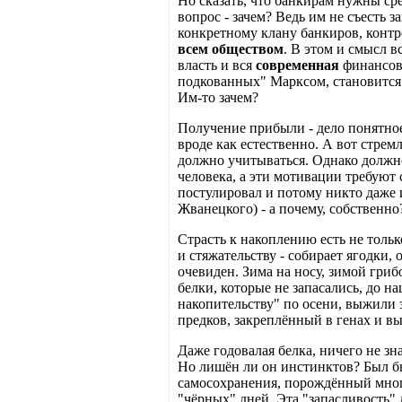
Но сказать, что банкирам нужны ср
вопрос - зачем? Ведь им не съесть 
конкретному клану банкиров, конт
всем обществом
. В этом и смысл в
власть и вся
современная
финансова
подкованных" Марксом, становится 
Им-то зачем?
Получение прибыли - дело понятное
вроде как естественно. А вот стрем
должно учитываться. Однако должно
человека, а эти мотивации требуют
постулировал и потому никто даже 
Жванецкого) - а почему, собственно
Страсть к накоплению есть не тольк
и стяжательству - собирает ягодки, 
очевиден. Зима на носу, зимой гриб
белки, которые не запасались, до н
накопительству" по осени, выжили з
предков, закреплённый в генах и 
Даже годовалая белка, ничего не зн
Но лишён ли он инстинктов? Был бы
самосохранения, порождённый много
"чёрных" дней. Эта "запасливость" 