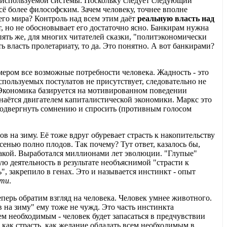
ле используемой системы. Поскольку следует следующий
сё более философским. Зачем человеку, точнее вполне
го мира? Контроль над всем этим даёт
реальную власть над
т, но не обосновывает его достаточно ясно. Банкирам нужна
ять же, для многих читателей сказки, "политэкономически
 власть пролетариату, то да. Это понятно. А вот банкирами?
мером все возможные потребности человека. Жадность - это
используемых постулатов не присутствует, следовательно не
. Экономика базируется на мотивированном поведении
знаётся двигателем капиталистической экономики. Маркс это
 подвергнуть сомнению и спросить (противным голосом
в на зиму. Её тоже вдруг обуревает страсть к накопительству
осенью полно плодов. Так почему? Тут ответ, казалось бы,
т такой. Выработался миллионами лет эволюции. "Глупые"
ую деятельность в результате необъяснимой "страсти к
, закрепило в генах. Это и называется инстинкт - опыт
сти
.
еперь обратим взгляд на человека. Человек умнее животного.
 на зиму" ему тоже не чужд. Это часть инстинкта
 необходимым - человек будет запасаться в предчувствии
 как страсть, как желание обладать всем необходимым в