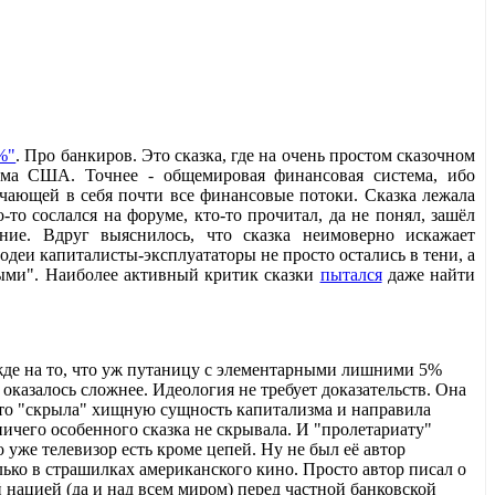
%"
. Про банкиров. Это сказка, где на очень простом сказочном
тема США. Точнее - общемировая финансовая система, ибо
ающей в себя почти все финансовые потоки. Сказка лежала
о-то сослался на форуме, кто-то прочитал, да не понял, зашёл
ие. Вдруг выяснилось, что сказка неимоверно искажает
лодеи капиталисты-эксплуататоры не просто остались в тени, а
ыми". Наиболее активный критик сказки
пытался
даже найти
жде на то, что уж путаницу с элементарными лишними 5%
 оказалось сложнее. Идеология не требует доказательств. Она
, то "скрыла" хищную сущность капитализма и направила
ничего особенного сказка не скрывала. И "пролетариату"
 уже телевизор есть кроме цепей. Ну не был её автор
ко в страшилках американского кино. Просто автор писал о
 нацией (да и над всем миром) перед частной банковской