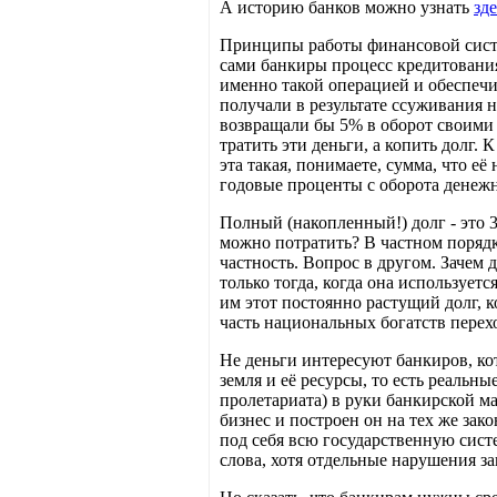
А историю банков можно узнать
зде
Принципы работы финансовой систе
сами банкиры процесс кредитования
именно такой операцией и обеспечи
получали в результате ссуживания 
возвращали бы 5% в оборот своими 
тратить эти деньги, а копить долг.
эта такая, понимаете, сумма, что е
годовые проценты с оборота денеж
Полный (накопленный!) долг - это 
можно потратить? В частном порядке
частность. Вопрос в другом. Зачем 
только тогда, когда она используе
им этот постоянно растущий долг, к
часть национальных богатств перехо
Не деньги интересуют банкиров, ко
земля и её ресурсы, то есть реальн
пролетариата) в руки банкирской м
бизнес и построен он на тех же зак
под себя всю государственную сист
слова, хотя отдельные нарушения за