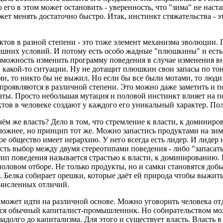
его в этом может остановить - уверенность, что "зима" не наста
ет менять достаточно быстро. Итак, инстинкт стяжательства - э
ов в разной степени - это тоже элемент механизма эволюции. 
ешних условий. И потому есть особо жадные "плюшкины" и есть 
зможность изменить программу поведения в случае изменения вн
 какой-то ситуации. Ну не дотащит плюшкин свои запасы по тонк
, то никто бы не выжил. Но если бы все были мотами, то люди
 проявляются в различной степени. Это можно даже заметить и п
аты. Просто небольшая мутация и половой инстинкт влияет на п
ов в человеке создают у каждого его уникальный характер. П
ём же власть? Дело в том, что стремление к власти, к доминиро
ложнее, но принцип тот же. Можно запастись продуктами на зиму
ое общество имеет иерархию. У него всегда есть лидер. И лидер н
есть выбор между двумя стереотипами поведения - либо "запасать
тип поведения называется страстью к власти, к доминированию. И
ловом отборе. Не только продукты, но и самки становятся добы
. Белка собирает орешки, которые даёт ей природа чтобы выжить
очисленных отличий.
может идти на различной основе. Можно уговорить человека отда
ся обычный капиталист-промышленник. Но собирательством можн
задолго до капитализма. Для этого и существует власть. Власть