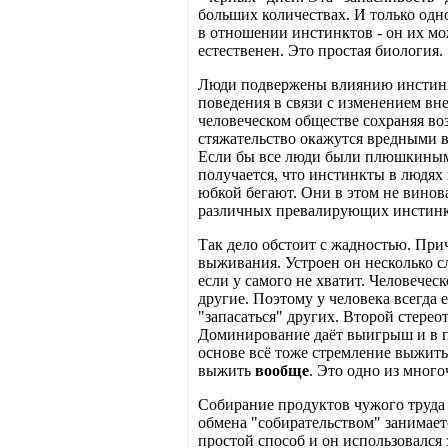
больших количествах. И только одно 
в отношении инстинктов - он их мож
естественен. Это простая биология.
Люди подвержены влиянию инстинкт
поведения в связи с изменением вн
человеческом обществе сохраняя во
стяжательство окажутся вредными в
Если бы все люди были плюшкиными
получается, что инстинкты в людях
юбкой бегают. Они в этом не винов
различных превалирующих инстинкт
Так дело обстоит с жадностью. Прич
выживания. Устроен он несколько с
если у самого не хватит. Человеческ
другие. Поэтому у человека всегда 
"запасаться" других. Второй стерео
Доминирование даёт выигрыш и в по
основе всё тоже стремление выжить
выжить
вообще
. Это одно из мног
Собирание продуктов чужого труда 
обмена "собирательством" занимает
простой способ и он использовался 