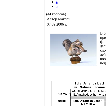
4
5
(44 голосов)
Автор Максон
07.09.2006 г.
В б
при
фин
дав
спо
дей
воо
не