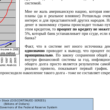
системой.
Мне не жаль американскую нацию, которая имел
планы (да и реальное влияние) Ротшильда оче
интерес и для представителей других народов. Н
денег в экономику страны происходит только пу
этим кредитом, то
процент по кредиту не може
5%, который банк устанавливает при ссуде, если в
банка?
Факт, что в системе нет иного источника ден
однозначно
приводит к выводу, что процент по
принципиально
. По закону сохранения общей 
внутри финансовой системы за год, инфляцио
общего долга просто является результатом само
реально привело, показывает первый график
происходило накопление такого долга - тоже не составляет секре