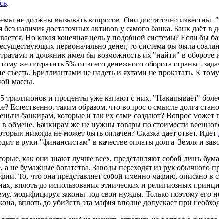
сь
.
мы не должны вызывать вопросов. Они достаточно известны. "
 без наличия достаточных активов у самого банка. Банк даёт в 
вается. Но какая конечная цель у подобной системы? Если бы ба
несуществующих первоначально денег, то система бы была сбала
тратами и должник имел бы возможность их "найти" в обороте 
 К тому же потратить 5% от всего денежного оборота страны - за
ё не съесть. Бриллиантами не надеть и яхтами не прокатать. К то
ной массы.
35 триллионов и проценты уже капают с них. "Накапывает" более
? Естественно, таким образом, что вопрос о смысле долга стано
деньги банкирам, которые и так их сами создают? Вопрос может п
тся в обмене. Банкирам же не нужны товары по стоимости военно
оторый никогда не может быть оплачен? Сказка даёт ответ. Идёт
дит в руки "финансистам" в качестве оплаты долга. Земля и зав
торые, как они знают лучше всех, представляют собой лишь бум
ые, а не бумажные богатства. Заводы переходят из рук обычного
афии. То, что она представляет собой именно мафию, описано в
онах, вплоть до использования этнических и религиозных принци
ему, модифицируя законы под свои нужды. Только поэтому его 
кона, вплоть до убийств эта мафия вполне допускает при необхо