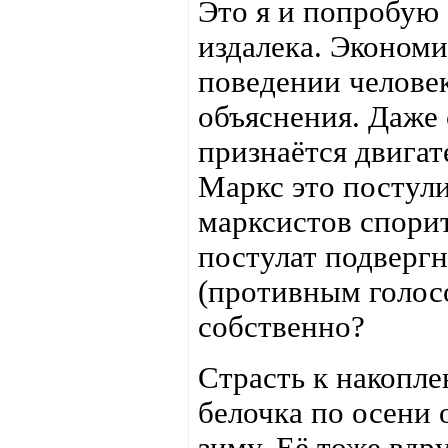
Это я и попробую 
издалека. Эконом
поведении человек
объяснения. Даже 
признаётся двигат
Маркс это постули
марксистов спорит
постулат подверг
(противным голосо
собственно?
Страсть к накопле
белочка по осени 
зиму. Её тоже вдр