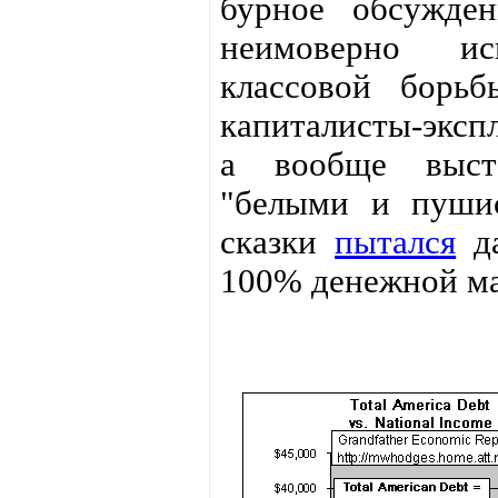
бурное обсужден
неимоверно ис
классовой борьб
капиталисты-экспл
а вообще выста
"белыми и пушис
сказки
пытался
да
100% денежной м