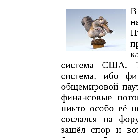
В
н
П
п
к
система США. Т
система, ибо ф
общемировой паут
финансовые поток
никто особо её н
сослался на фору
зашёл спор и во