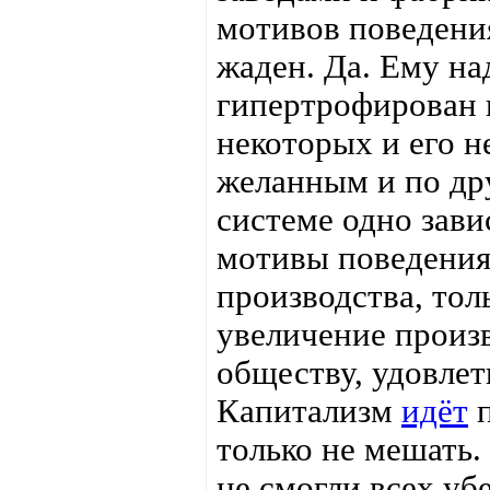
мотивов поведения
жаден. Да. Ему на
гипертрофирован и
некоторых и его н
желанным и по др
системе одно зави
мотивы поведения
производства, тол
увеличение произв
обществу, удовлет
Капитализм
идёт
п
только не мешать.
не смогли всех убе