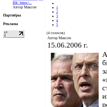
ВК: https:/...
Автор Максон
1
2
Партнёры
3
4
Реклама
5
(4 голосов)
Автор Максон
15.06.2006 г.
А
б
з
«
с
и
р