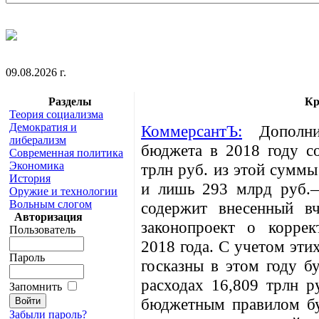
09.08.2026 г.
Разделы
Кр
Теория социализма
Демократия и
КоммерсантЪ:
Дополнит
либерализм
бюджета в 2018 году со
Современная политика
Экономика
трлн руб. из этой суммы
История
и лишь 293 млрд руб.—
Оружие и технологии
Вольным слогом
содержит внесенный в
Авторизация
законопроект о корре
Пользователь
2018 года. С учетом эти
Пароль
госказны в этом году б
расходах 16,809 трлн р
Запомнить
бюджетным правилом бу
Забыли пароль?