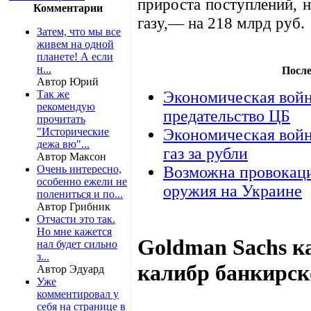
прироста поступлений, 
Комментарии
газу,— на 218 млрд руб.
Затем, что мы все
живем на одной
планете! А если
н...
После
Автор Юрий
Так же
Экономическая войн
рекомендую
предательство ЦБ
прочитать
"Исторические
Экономическая войн
дежа вю"...
газ за рубли
Автор Максон
Очень интересно,
Возможна провокаци
особенно ежели не
оружия на Украине
полениться и по...
Автор Грибник
Отчасти это так.
Но мне кажется
Goldman Sachs к
нал будет сильно
з...
калибр банкирс
Автор Эдуард
Уже
комментировал у
себя на странице в