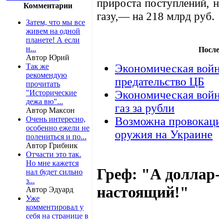
прироста поступлений, 
Комментарии
газу,— на 218 млрд руб.
Затем, что мы все
живем на одной
планете! А если
н...
После
Автор Юрий
Так же
Экономическая войн
рекомендую
предательство ЦБ
прочитать
"Исторические
Экономическая войн
дежа вю"...
газ за рубли
Автор Максон
Очень интересно,
Возможна провокаци
особенно ежели не
оружия на Украине
полениться и по...
Автор Грибник
Отчасти это так.
Но мне кажется
Греф: "А доллар-
нал будет сильно
з...
настоящий!"
Автор Эдуард
Уже
комментировал у
себя на странице в