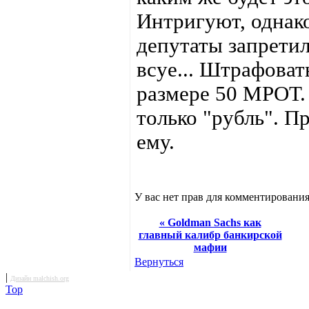
Интригуют, однако
депутаты запрети
всуе... Штрафоват
размере 50 МРОТ.
только "рубль". П
ему.
У вас нет прав для комментирования
« Goldman Sachs как
главный калибр банкирской
мафии
Вернуться
|
Дизайн malchish.org
Top