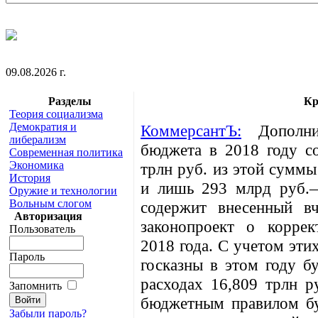
09.08.2026 г.
Разделы
Кр
Теория социализма
Демократия и
КоммерсантЪ:
Дополнит
либерализм
бюджета в 2018 году со
Современная политика
Экономика
трлн руб. из этой суммы
История
и лишь 293 млрд руб.—
Оружие и технологии
Вольным слогом
содержит внесенный в
Авторизация
законопроект о корре
Пользователь
2018 года. С учетом эти
Пароль
госказны в этом году б
расходах 16,809 трлн р
Запомнить
бюджетным правилом бу
Забыли пароль?