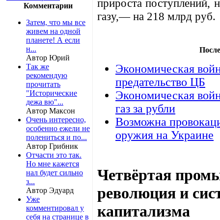
прироста поступлений, 
Комментарии
газу,— на 218 млрд руб.
Затем, что мы все
живем на одной
планете! А если
н...
После
Автор Юрий
Так же
Экономическая войн
рекомендую
предательство ЦБ
прочитать
"Исторические
Экономическая войн
дежа вю"...
газ за рубли
Автор Максон
Очень интересно,
Возможна провокаци
особенно ежели не
оружия на Украине
полениться и по...
Автор Грибник
Отчасти это так.
Но мне кажется
Четвёртая пром
нал будет сильно
з...
революция и сис
Автор Эдуард
Уже
капитализма
комментировал у
себя на странице в