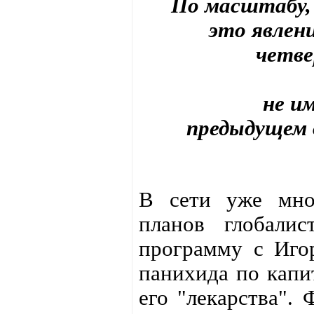
По масштабу,
это явлен
четв
не и
предыдущем 
В сети уже мно
планов глобали
программу с Иго
панихида по капи
его "лекарства". 