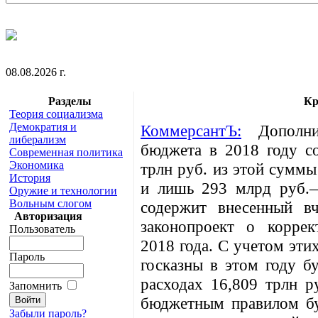
08.08.2026 г.
Разделы
Кр
Теория социализма
Демократия и
КоммерсантЪ:
Дополнит
либерализм
бюджета в 2018 году со
Современная политика
Экономика
трлн руб. из этой суммы
История
и лишь 293 млрд руб.—
Оружие и технологии
Вольным слогом
содержит внесенный в
Авторизация
законопроект о корре
Пользователь
2018 года. С учетом эти
Пароль
госказны в этом году б
расходах 16,809 трлн р
Запомнить
бюджетным правилом бу
Забыли пароль?