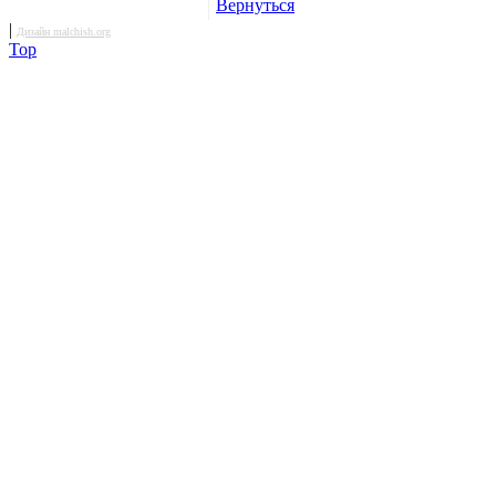
Вернуться
|
Дизайн malchish.org
Top