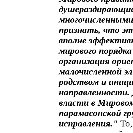
душераздирающие
многочисленными 
признать, что эт
вполне эффектив
мирового порядка
организация ори
малочисленной э
родством и иниц
направленности. 
власти в Мировом
парамасонской гр
исправления."
То,