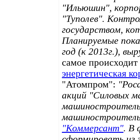
"Ильюшин", корпо
"Туполев". Контр
государством, ко
Планируемые показ
год (к 2013г.), выр
самое происходит 
энергетическая к
"Атомпром":
"Рос
акций "Силовых м
машиностроительн
машиностроительн
"Коммерсант"
. В
сформировать из 