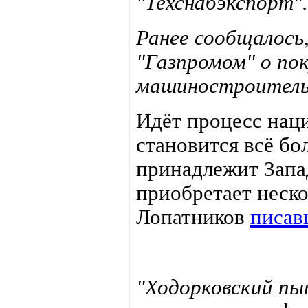
"Техснабэкспорт".
Ранее сообщалось
"Газпромом" о по
машиностроительн
Идёт процесс нац
становится всё бо
принадлежит Запад
приобретает неск
Лопатников
писа
"Ходорковский пы