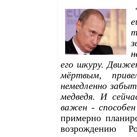
е
т
з
н
его шкуру. Движе
мёртвым, прив
немедленно забыт.
медведя. И сейча
важен - способен
примерно планиро
возрождению Р