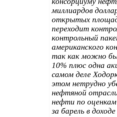
консорциуму нефт
миллиардов долла
открытых площадк
переходит контро
контрольный паке
американского ко
так как можно б
10% плюс одна акц
самом деле Ходорк
этом нетрудно уб
нефтяной отрасли
нефти по оценкам 
за барель в доход