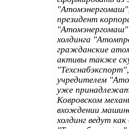
"Атомэнергомаш",
президент корпор
"Атомэнергомаш" 
холдинга "Атомпр
гражданские ато
активы также ску
"Техснабэкспорт
учредителем "Ато
уже принадлежат 
Ковровском механи
вхождении машино
холдинг ведут как