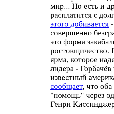
мир... Но есть и д
расплатится с до
этого добивается
-
совершенно безгра
это форма закабал
ростовщичество. Р
ярма, которое над
лидера - Горбачёв
известный америк
сообщает
, что об
"помощь" через о
Генри Киссинджер