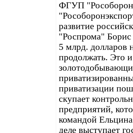
ФГУП "Рособоронэ
"Рособоронэкспорт
развитие российск
"Роспрома" Бори
5 млрд. долларов
продолжать. Это 
золотодобывающие
приватизированны
приватизации пошё
скупает контроль
предприятий, кот
командой Ельцина
деле выступает г