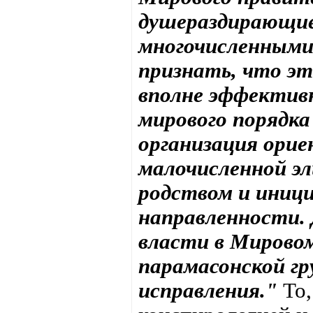
душераздирающие
многочисленными 
признать, что эт
вполне эффектив
мирового порядка
организация ори
малочисленной э
родством и иниц
направленности. 
власти в Мировом
парамасонской гр
исправления."
То,