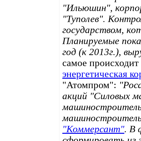
"Ильюшин", корпо
"Туполев". Контр
государством, ко
Планируемые показ
год (к 2013г.), выр
самое происходит 
энергетическая к
"Атомпром":
"Рос
акций "Силовых м
машиностроительн
машиностроительн
"Коммерсант"
. В
сформировать из 