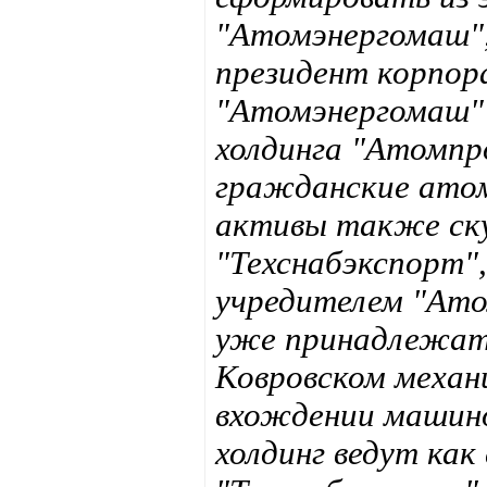
"Атомэнергомаш",
президент корпор
"Атомэнергомаш" 
холдинга "Атомпр
гражданские ато
активы также ску
"Техснабэкспорт
учредителем "Ато
уже принадлежат 
Ковровском механи
вхождении машино
холдинг ведут как