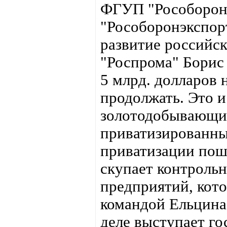
ФГУП "Рособоронэ
"Рособоронэкспорт
развитие российск
"Роспрома" Бори
5 млрд. долларов
продолжать. Это 
золотодобывающие
приватизированны
приватизации пошё
скупает контроль
предприятий, кот
командой Ельцина
деле выступает г