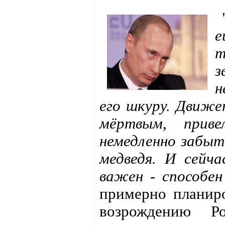
е
т
з
н
его шкуру. Движе
мёртвым, прив
немедленно забыт.
медведя. И сейча
важен - способен
примерно планиро
возрождению Р