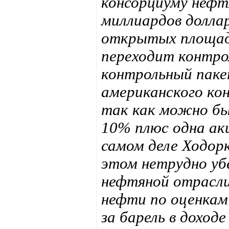
консорциуму нефт
миллиардов долла
открытых площадк
переходит контро
контрольный паке
американского ко
так как можно б
10% плюс одна акц
самом деле Ходорк
этом нетрудно уб
нефтяной отрасли
нефти по оценкам 
за барель в доход