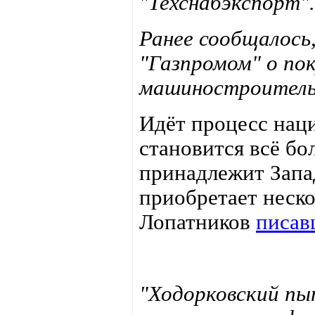
"Техснабэкспорт".
Ранее сообщалось
"Газпромом" о по
машиностроительн
Идёт процесс нац
становится всё бо
принадлежит Запад
приобретает неск
Лопатников
писа
"Ходорковский пы