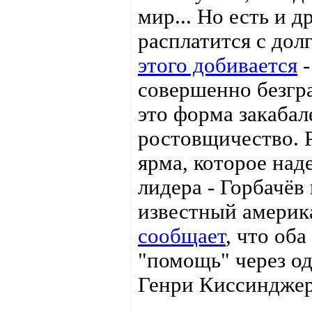
мир... Но есть и д
расплатится с до
этого добивается
-
совершенно безгра
это форма закабал
ростовщичество. Р
ярма, которое над
лидера - Горбачёв
известный америк
сообщает
, что об
"помощь" через о
Генри Киссинджер