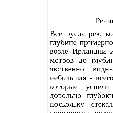
Речн
Все русла рек, к
глубине примерно
возле Ирландии 
метров до глуби
явственно видн
небольшая - всег
которые успели
довольно глубок
поскольку стека
свисавшего прямо