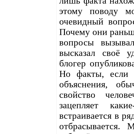
лишь факта нахожд
этому поводу м
очевидный вопрос
Почему они раньш
вопросы вызыва
высказал своё у
блогер опублико
Но факты, если 
объяснения, обы
свойство челов
зацепляет каки
встраивается в ря
отбрасывается. 