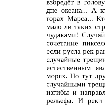
взбредёт в голов
дне океана... А к
горах Марса... К
мало ли таких ст
чудаками! Случай
сочетание пиксел
если русла рек ра
случайные трещин
естественным я
морях. Но тут дру
случайными трещи
изгибы и направ
рельефа. И реки