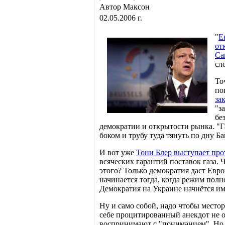
Автор Максон
02.05.2006 г.
"
Е
от
Са
сл
То
по
за
"з
бе
демократии и открытости рынка. "
боком и трубу туда тянуть по дну Б
И вот уже
Тони Блер выступает про
всяческих гарантий поставок газа. 
этого? Только демократия даст Евро
начинается тогда, когда режим пол
Демократия на Украине начнётся им
Ну и само собой, надо чтобы местор
себе процитированный анекдот не 
воспринимают с "пониманием". Но