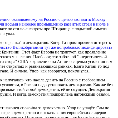
ению, оказываемому на Россию с целью заставить Москву
ечи восьми наиболее промышленно развитых стран в июле в
инает по стилю анекдоты про Штирлица с подменой смысла
я и упал.
кого рынка" и демократию. Когда Газпром проявил интерес к
льство Великобритании тут же попробовало модифицировать
 Британии. Этот факт Европа не трактует, как проявление
ского мышления. Наоборот, это забота об "энергетической
ратизатора" США к давлению на Англию с целью усиления там
более открытых и развивающихся рынках. Благо Китай-то под
ало. И сильно. Упор, как говорится, покачнулся...
ак напугалась, что начала давить на Россию с требованием
м условиям, в России надо установить демократию. Как же без
 признаки этой самой демократии, её не смущает. Демократия
Грузии. И когда демократия подкреплена натовскими базами.
ет наконец спокойна за демократию. Упор не упадёт. Сам по
й игре в демократию и высказывания европейских лидеров
р обсудить с Путиным газопровод по дну Балтийского моря,