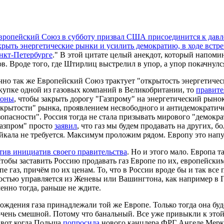
вропейский Союз в субботу призвал США присоединится к давл
крыть энергетические рынки и усилить демократию, в ходе встр
нкт-Петербурге
." В этой цитате целый анекдот, который напом
ов. Вроде того, где Штирлиц выстрелил в упор, а упор покачнулс
чно так же Европейский Союз трактует "открытость энергетичес
купке одной из газовых компаний в Великобритании, то
правите
коны
, чтобы закрыть дорогу "Газпрому" на энергетический рынок
акрытости" рынка, проявлением несвободного и антидемократиче
зопасности". Россия тогда не стала призывать мирового "демок
Газпром" просто
заявил
, что газ мы будем продавать на других, 
айкала не требуется. Максимум проложим рядом. Европу это напуг
тив инициатив своего правительства
. Но и этого мало. Европа т
Чтобы заставить Россию продавать газ Европе по их, европейски
пе газ, причём по их ценам. То, что в России вроде бы и так все
ностью управляется из Женевы или Вашингтона, как например в 
енно тогда, раньше не ждите.
ождения газа принадлежали той же Европе. Только тогда она буд
очень смешной. Потому что банальный. Все уже привыкли к это
 вот когда Польша
попросила
нового канцлера ФРГ Ангеле Мерке