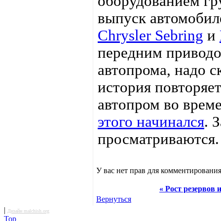
оборудованием гр
выпуск автомоби
Chrysler Sebring
и
передним приводо
автопрома, надо с
история повторяет
автопром во врем
этого начинался
. 
просматриваются.
У вас нет прав для комментирования
« Рост резервов 
Вернуться
|
Дизайн malchish.org
Top