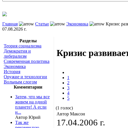
Главная
Статьи
Экономика
Кризис раз
07.08.2026 г.
Разделы
Теория социализма
Кризис развивае
Демократия и
либерализм
Современная политика
Экономика
История
Оружие и технологии
1
Вольным слогом
2
Комментарии
3
4
Затем, что мы все
5
живем на одной
планете! А если
(1 голос)
н...
Автор Максон
Автор Юрий
17.04.2006 г.
Так же
рекомендую