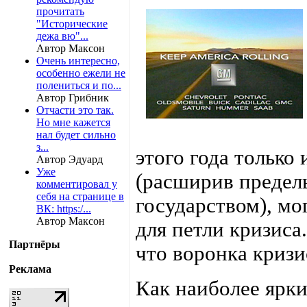
прочитать
"Исторические
дежа вю"...
Автор Максон
Очень интересно,
особенно ежели не
полениться и по...
Автор Грибник
Отчасти это так.
Но мне кажется
нал будет сильно
з...
этого года только
Автор Эдуард
Уже
(расширив предел
комментировал у
себя на странице в
государством), м
ВК: https:/...
Автор Максон
для петли кризиса
Партнёры
что воронка криз
Реклама
Как наиболее ярк