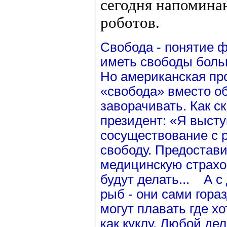
сегодня напомина
роботов.
Свобода - понятие 
иметь свободы больш
Но американская пр
«свобода» вместо об
заворачивать. Как 
президент: «Я выст
сосуществование с 
свободу. Предостав
медицинскую страхов
будут делать... А с 
рыб - они сами гора
могут плавать где хо
как куклу. Любой де