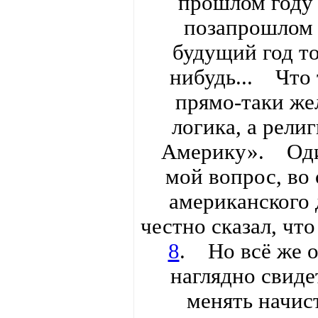
прошлом году т
позапрошлом т
будущий год то
нибудь... Что 
прямо-таки жел
логика, а рели
Америку». Один
мой вопрос, во 
американского д
честно сказал, что
8
. Но всё же 
наглядно свидет
менять начист