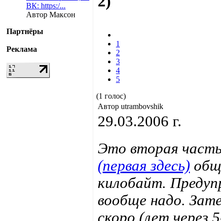
2)
ВК: https:/...
Автор Максон
Партнёры
1
Реклама
2
3
4
5
(1 голос)
Автор utrambovshik
29.03.2006 г.
Это вторая част
(первая здесь)
общи
килобайт. Предуп
вообще надо. Зат
скоро (лет через 5