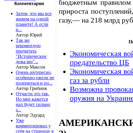
бюджетным правилом 
Комментарии
прироста поступлений
Затем, что мы все
газу,— на 218 млрд руб
живем на одной
планете! А если
н...
Автор Юрий
Так же
П
рекомендую
прочитать
Экономическая вой
"Исторические
предательство ЦБ
дежа вю"...
Автор Максон
Экономическая вой
Очень интересно,
особенно ежели не
газ за рубли
полениться и по...
Возможна провока
Автор Грибник
Отчасти это так.
оружия на Украин
Но мне кажется
нал будет сильно
з...
Автор Эдуард
АМЕРИКАНСКИЙ
Уже
комментировал у
себя на странице в