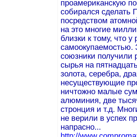
проамериканскую по
собирался сделать 
посредством атомно
на это многие милли
близки к тому, что у
самоокупаемостью. 
союзники получили р
сырья на пятнадцать
золота, серебра, дра
несуществующие про
ничтожно малые сум
алюминия, две тысяч
стронция и т.д. Мно
не верили в успех п
напрасно...
http://www.compromat.