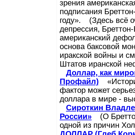
зрения американска
подписания Бреттон
году». (Здесь всё о
депрессия, Бреттон-
американский дефол
основа баксовой мо
иракской войны и с
Штатов иранской н
Доллар, как миро
Профайл)
«История
фактор может серье
доллара в мире - в
Сироткин Владле
России»
(О Бреттон
одной из причин Х
ДОЛЛАР (Глеб Кор