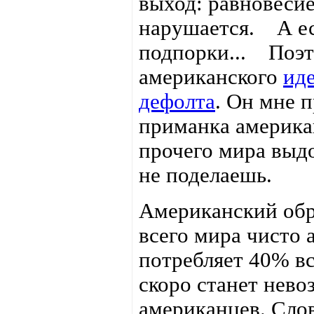
выход: равновеси
нарушается. А ес
подпорки... Поэто
американского
ид
дефолта
. Он мне 
приманка америка
прочего мира выдо
не поделаешь.
Американский обр
всего мира чисто
потребляет 40% вс
скоро станет нево
американцев. Сло