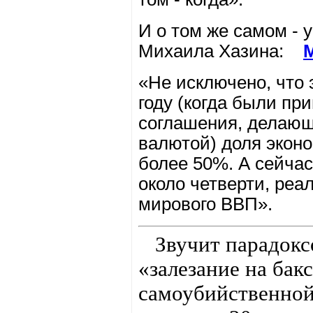
И о том же самом - 
Михаила Хазина:
М
«Не исключено, что э
году (когда были пр
соглашения, делаю
валютой) доля экон
более 50%. А сейча
около четверти, реа
мирового ВВП».
Звучит парадоксо
«залезание на бак
самоубийственной