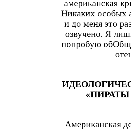
американская кр
Никаких особых а
и до меня это р
озвучено. Я лишь
попробую обОбщи
оте
ИДЕОЛОГИЧЕС
«ПИРАТЫ
Американская де