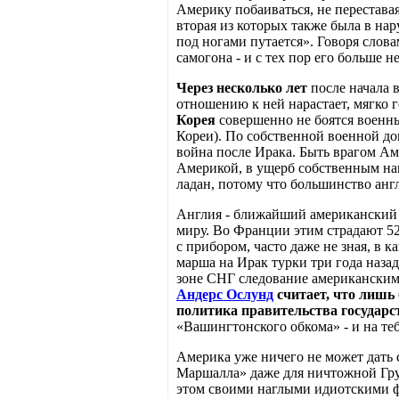
Америку побаиваться, не перестав
вторая из которых также была в на
под ногами путается». Говоря слова
самогона - и с тех пор его больше н
Через несколько лет
после начала 
отношению к ней нарастает, мягко г
Корея
совершенно не боятся военны
Кореи). По собственной военной до
война после Ирака. Быть врагом Аме
Америкой, в ущерб собственным на
ладан, потому что большинство анг
Англия - ближайший американский 
миру. Во Франции этим страдают 52
с прибором, часто даже не зная, в 
марша на Ирак турки три года назад
зоне СНГ следование американским
Андерс Ослунд
считает, что лишь
политика правительства государс
«Вашингтонского обкома» - и на тебе
Америка уже ничего не может дать
Маршалла» даже для ничтожной Гру
этом своими наглыми идиотскими ф