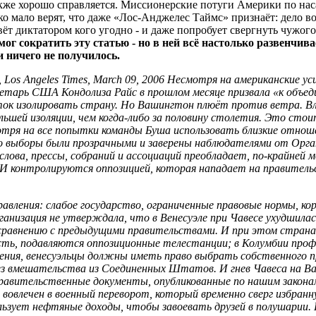
акже хорошо справляется. Миссионерские потуги Америки по на
о мало верят, что даже «Лос-Анджелес Таймс» признаёт: дело во
вёт диктатором кого угодно - и даже попробует свергнуть чужог
ог сократить эту статью - но в ней всё настолько развенчи
 ничего не получилось.
, Los Angeles Times, March 09, 2006 Несмотря на американские ус
кретарь США Кондолиза Райс в прошлом месяце призвала «к объ
ок изолировать страну. Но Вашингтон плюёт против ветра. Вл
льшей изоляции, чем когда-либо за половину столетия. Это сто
мотря на все попытки команды Буша использовать близкие отнош
о выборы были прозрачными и заверены наблюдателями от Орга
слова, прессы, собраний и ассоциаций преобладает, по-крайней 
контролируются оппозицией, которая нападает на правительство
авления: слабое государство, ограниченные правовые нормы, ко
анизация не утверждала, что в Венесуэле при Чавесе ухудшила
 сравнению с предыдущими правительствами. И при этом страна 
асть, подавляются оппозиционные телестанции; в Колумбии проф
ения, венесуэльцы должны иметь право выбрать собственного п
без вмешательства из Соединенных Штатов. И гнев Чавеса на В
равительственные документы, опубликованные по нашим закона
 вовлечен в военный переворот, который временно сверг избранну
ользует нефтяные доходы, чтобы завоевать друзей в полушарии