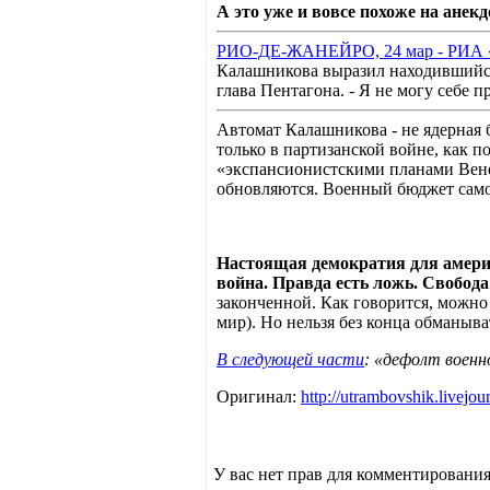
А это уже и вовсе похоже на анекд
РИО-ДЕ-ЖАНЕЙРО, 24 мар - РИА «
Калашникова выразил находившийся 
глава Пентагона. - Я не могу себе 
Автомат Калашникова - не ядерная 
только в партизанской войне, как п
«экспансионистскими планами Венес
обновляются. Военный бюджет самого Пен
Настоящая демократия для америк
война. Правда есть ложь. Свобода
законченной. Как говорится, можно
мир). Но нельзя без конца обманыва
В следующей части
: «дефолт военн
Оригинал:
http://utrambovshik.livejo
У вас нет прав для комментирования