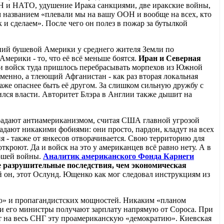
ОН и НАТО, удушение Ирака санкциями, две иракские войны,
м названием «плевали мы на вашу ООН и вообще на всех, кто
 и сделаем». После чего он полез в пожар за бутылкой
ний бушевой Америки у среднего жителя Земли по
Америки - то, что её всё меньше боятся.
Иран и Северная
тки войск туда пришлось перебрасывать морпехов из Южной
енно, а тлеющий Афганистан - как раз вторая локальная
даже опаснее быть её другом. За слишком сильную дружбу с
ся власти. Авторитет Блэра в Англии также дышит на
традают антиамериканизмом, считая США главной угрозой
адают никакими фобиями: они просто, пардон, кладут на всех
ия - также от янкесов отворачивается. Свою территорию для
ткроют. Да и войск на это у американцев всё равно нету. А в
рошей войны.
Аналитик американского Фонда Карнеги
е разрушительные последствия, чем экономическая
 он, этот Ослунд. Ющенко как мог следовал инструкциям из
ию» и пропагандистских мощностей. Никаким «планом
 и его министры получают зарплату напрямую от Сороса. При
 на весь СНГ эту проамериканскую «демократию». Киевская