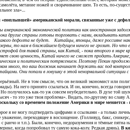
 самолёта, метание ножей и сворачивание шеи. То есть, по-сущес
льнее зла»...
ия «поплывшей» американской морали, связанные уже с дефо
ы американской экономической политики как иностранная зад
пока другие страны готовы торговать с нами, вкладывать капит
икакого дефолта не будет. Китайцы, японцы, даже россияне на
ервы, то нам в ближайшем будущем ничего не грозит. Но что ес
строфой для такой страны, как Китай, - пока второго в мире
еряет свою ценность, Китай ничего не сможет продать Америке,
мическим и политическим потрясением. Поэтому Пекин продолж
шком много, то ваш должник начинает держать вас под контрол
айцами. Они попали в ловушку в этой ненормальной ситуации с
рьёзный. Не в том смысле, что он великий экономист или полито
мады). На него принято ссылаться. И он, конечно, всегда говорит
 Но получилось как-то уж совсем неубедительно. В духе той шулер
тысяч - то это уже твоя проблема». Видать, по-другому во славу 
оскольку со временем положение Америки в мире меняется - 
орое я не могу подтвердить цифрами и ссылками - а только ли
уважение, переходящее в восхищение. (Голливуд, бакс, сникерс,
с ранчо и т.п.). Были, конечно, недоразумения и тёмные пятна на
ерике, когда попробовал ту самую кока-колу. Редкая дрянь).
В ко