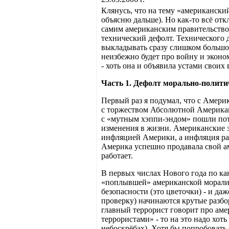
Клянусь, что на тему «американски
объясню дальше). Но как-то всё отк
самим американским правительством
технический дефолт. Технического 
выкладывать сразу слишком большой
неизбежно будет про войну и эконом
- хоть она и объявила устами своих
Часть 1. Дефолт морально-полити
Первый раз я подумал, что с Америк
с торжеством Абсолютной Американ
с «мутным хэппи-эндом» пошли пото
изменения в жизни. Американские з
инфляцией Америки, а инфляция ран
Америка успешно продавала свой ам
работает.
В первых числах Нового года по к
«поплывшей» американской морали. 
безопасности (это цветочки) - и д
проверку) начинаются крутые разбор
главный террорист говорит про амер
террористами» - то на это надо хот
небоскрёбах). Хотя бы попробовать