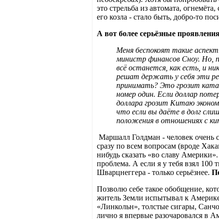
это стрельба из автомата, огнемёта,
его козла - стало быть, добро-то поси
А вот более серьёзные проявлен
Меня беспокоят такие аспект
министр финансов Сноу. Но, 
всё останется, как есть, и н
решат держать у себя эти рез
принимать? Это грозит ката
номер один. Если доллар пот
доллара грозит Китаю эконо
что если вы даёте в долг сли
положения в отношениях с кит
Маршалл Голдман - человек очень се
сразу по всем вопросам (вроде Хака
нибудь сказать «во славу Америки».
проблема. А если я у тебя взял 100 
Шварцнеггера - только серьёзнее.
П
Позволю себе такое обобщение, кот
житель Земли испытывал к Америке 
«Линкольн», толстые сигары, Санчо 
лично я впервые разочаровался в Ам