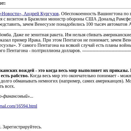
от:
Новости», Андрей Кургузов
. Обеспокоенность Вашингтона по 
с визитом в Бразилии министр обороны США Дональд Рамсфелд. 
представить, зачем Венесуэле понадобились 100 тысяч автоматов А
бомба. Даже не зенитная ракета. Им нельзя сбивать американск
оказал пример Ирака. При этом Пентагон не понимает, зачем Вене
уэлы». У самого Пентагона на всякий случай есть планы войны
тагона - полтриллиона долларов. -------------------------------------
анских вождей - это когда весь мир выполняет их приказы. 
 есть рабство.
Когда весь мир это окончательно понимает - мо
 долго обманывать немногих (например, самих американцев). М
ть всех.
о-финансовый»...
urnal.com/16594.html
. Зарегистрируйтесь.