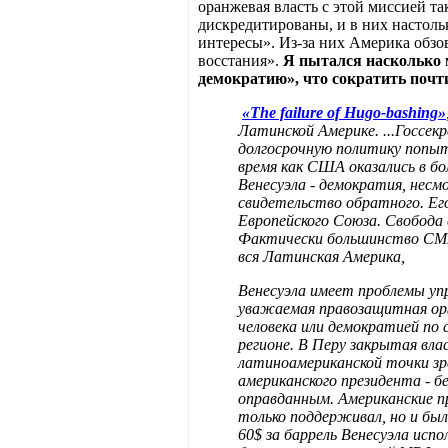
оранжевая власть с этой миссией т
дискредитированы, и в них настольк
интересы». Из-за них Америка обзо
восстания».
Я пытался насколько м
демократию», что сократить почти
«The failure of Hugo-bashing»
Латинской Америке. ...Госсе
долгосрочную политику попыт
время как США оказались в бо
Венесуэла - демократия, нес
свидетельство обратного. Ег
Европейского Союза. Свобода 
Фактически большинство СМИ 
вся Латинская Америка,
Венесуэла имеет проблемы упр
уважаемая правозащитная орг
человека или демократией по
регионе. В Перу закрытая вл
латиноамериканской точки зр
американского президента - 
оправданным. Американские п
только поддерживал, но и был
60$ за баррель Венесуэла исп