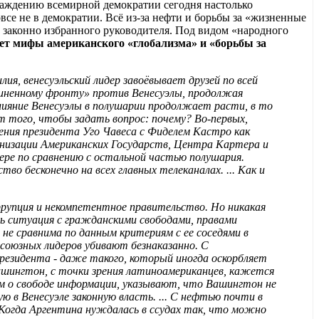
саждению всемирной демократии сегодня настолько
все не в демократии. Всё из-за нефти и борьбы за «жизненные
о законно избранного руководителя. Под видом «народного
вает мифы американского «глобализма» и «борьбы за
илия, венесуэльский лидер завоёвывает друзей по всей
единенному фронту» против Венесуэлы, продолжая
ияние Венесуэлы в полушарии продолжает расти, в то
ит того, чтобы задать вопрос: почему? Во-первых,
ения президента Уго Чавеса с Фиделем Кастро как
низации Американских Государств, Центра Картера и
мере по сравнению с остальной частью полушария.
 бесконечно на всех главных телеканалах. ... Как и
ррупция и некомпетентное правительство. Но никакая
сь ситуация с гражданскими свободами, правами
не сравнима по данным критериям с ее соседями в
союзных лидеров убивают безнаказанно. С
резидента - даже такого, который иногда оскорбляет
ашингтон, с точки зрения латиноамериканцев, кажется
м о свободе информации, указывают, что Вашингтон не
ю в Венесуэле законную власть. ... С нефтью почти в
. Когда Аргентина нуждалась в ссудах так, что можно