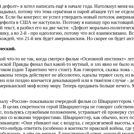
й дефолт» я хотел написать ещё в начале года. Натолкнул меня 
ладывал, потому что тема серьёзная и парой абзацев тут не отде
. Если бы конгресс не успел утвердить новый потолок американ
дефолта в США не наступило. Поэтому я напишу про настоящий, 
 текст, я разбил его на две части: «Дефолт морально-политичес
ику, а во 2-й - про идеологию, потому что всё взаимосвязано. 
 вождей, что 21-й век будет американским. Но скорее он будет а
ческий.
ой что-то не так, когда смотрел фильм «Основной инстинкт» ле
ской Правды финал был какой-то мутный, и зло явно не было н
ком (один Тарантино чего стоит). Как говорится, сказка ложь -
аконы теперь действуют не абсолютно, идеалы теряют силу, из 
о или поздно кончается девальвацией или в тяжёлом случае - де
ериканский миф всему миру. Теперь продавать больше нечего. 
аналу «Россия» показывали очередной фильм со Шварцнеггером.
В целях секретности герой Шварцнеггера не говорит собственн
аже, пользуясь служебным положением, устраивает ей проверку с
ки со всякими террористами. Шварцнеггер, как обычно, всех поб
иканцев: «Они убивают нас с воздуха, с недосягаемой высоты, ка
ь что-нибудь ответить (особенно в контексте иракской войны, гд
 объяснить, в чём он неправ. Единственный ответ, который мож