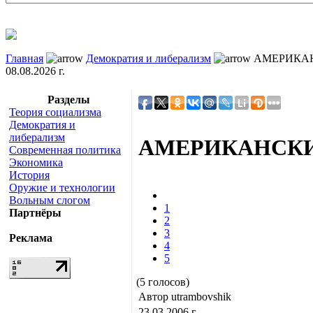
Главная
Демократия и либерализм
АМЕРИКАНС
08.08.2026 г.
Разделы
Теория социализма
Демократия и
либерализм
АМЕРИКАНСКИЙ
Современная политика
Экономика
История
Оружие и технологии
Вольным слогом
1
Партнёры
2
3
Реклама
4
5
(5 голосов)
Автор utrambovshik
23.03.2006 г.