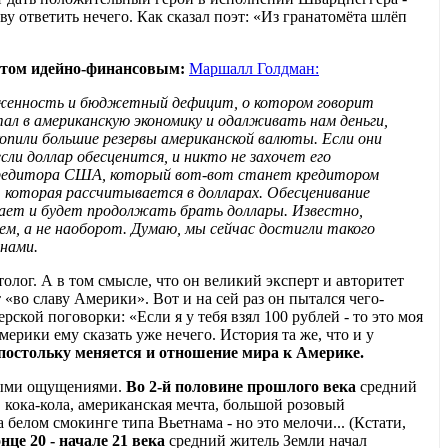
тву ответить нечего. Как сказал поэт: «Из гранатомёта шлёп
лтом идейно-финансовым:
Маршалл Голдман:
олженность и бюджетный дефицит, о котором говорит
ал в американскую экономику и одалживать нам деньги,
копили большие резервы американской валюты. Если они
ли доллар обесценится, и никто не захочет его
 кредитора США, который вот-вот станет кредитором
 которая рассчитывается в долларах. Обесценивание
ает и будет продолжать брать доллары. Известно,
ем, а не наоборот. Думаю, мы сейчас достигли такого
 нами.
лог. А в том смысле, что он великий эксперт и авторитет
 «во славу Америки». Вот и на сей раз он пытался чего-
ской поговорки: «Если я у тебя взял 100 рублей - то это моя
Америки ему сказать уже нечего. История та же, что и у
постольку меняется и отношение мира к Америке.
чными ощущениями.
Во 2-й половине прошлого века
средний
 кока-кола, американская мечта, большой розовый
 белом смокинге типа Вьетнама - но это мелочи... (Кстати,
нце 20 - начале 21 века
средний житель Земли начал