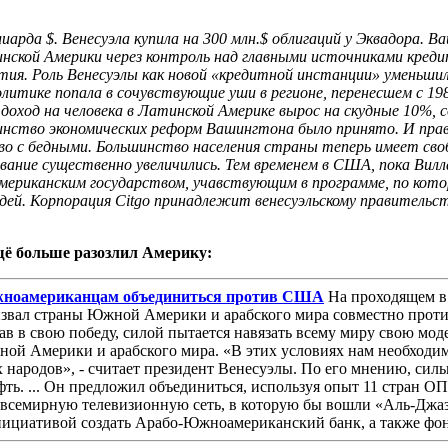
лиарда $. Венесуэла купила на 300 млн.$ облигаций у Эквадора. 
нской Америки через контроль над главными источниками кред
ия. Роль Венесуэлы как новой «кредитной инстанции» уменьшил
олитике попала в сочувствующие уши в регионе, перенесшем с 19
доход на человека в Латинской Америке вырос на скудные 10%, 
инство экономических реформ Вашингтона было принято. И пра
о с бедными. Большинство населения страны теперь имеет сво
вание существенно увеличились. Тем временем в США, пока Вил
ериканским государством, учавствующим в программе, по котор
ей. Корпорация Citgo принадлежит венесуэльскому правительств
щё больше разозлил Америку:
южноамериканцам объединиться против США
На проходящем в
извал страны Южной Америки и арабского мира совместно прот
 в свою победу, силой пытается навязать всему миру свою модел
ой Америки и арабского мира. «В этих условиях нам необходим
 народов», - считает президент Венесуэлы. По его мнению, си
ть. ... Он предложил объединиться, используя опыт 11 стран О
ь всемирную телевизионную сеть, в которую бы вошли «Аль-Джа
нициативой создать Арабо-Южноамериканский банк, а также фон