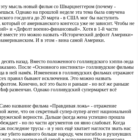
на эту мысль новый фильм со Шварцнеггером (почему -
лаешься. Однако на прошлой неделе эта тема была озвучена
ского госдолга до 20 марта - в США мог бы наступить
который от американского конгесса уже не зависит. Чтобы не
кий» и «Дефолт военно-финансовый». Хотя в 1-й части
Всё вместе это можно назвать «Исторический дефолт Америки»
нтиамериканским. И в этом - вина самой Америки.
т десять назад. Вместо положенного голливудского хэппи-энда
аказано. После «Основного инстинкта» голливудские фильмы
 да в ней намёк. Изменения в голливудских фильмах отражают
всех правил бывают исключения. Это можно назвать
фолтом. Конечно, всё это было и раньше - но всё же раньше
Миф развенчан. Однако голливудский супермаркет всё
 Само название фильма «Правдивая ложь» - отражение
ой жене, что он секретный супер-пупер агент национальной
упружеской верности. Дальше (когда жена успешно прошла
еждает - но по части аргументов он явно слабоват. Когда
к последние трусы - и у них ещё хватает наглости звать нас
е уже убито намного больше народу, чем погибло в рухнувших
ет дать положительный герой в исполнении Шварцнеггера -