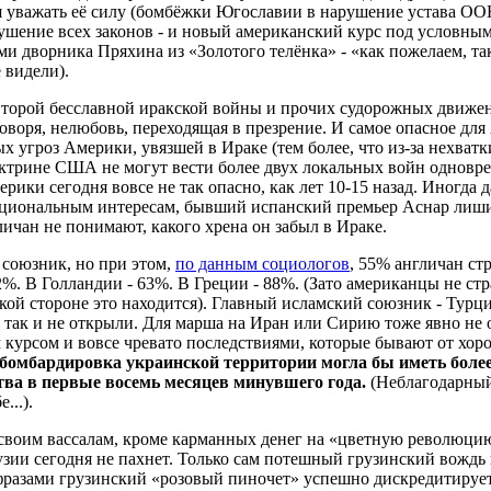
ая уважать её силу (бомбёжки Югославии в нарушение устава О
рушение всех законов - и новый американский курс под условны
ми дворника Пряхина из «Золотого телёнка» - «как пожелаем, так
е видели).
второй бесславной иракской войны и прочих судорожных движе
оворя, нелюбовь, переходящая в презрение. И самое опасное для 
х угроз Америки, увязшей в Ираке (тем более, что из-за нехва
ктрине США не могут вести более двух локальных войн одноврем
рики сегодня вовсе не так опасно, как лет 10-15 назад. Иногда 
циональным интересам, бывший испанский премьер Аснар лишил
личан не понимают, какого хрена он забыл в Ираке.
союзник, но при этом,
по данным социологов
, 55% англичан с
%. В Голландии - 63%. В Греции - 88%. (Зато американцы не стр
какой стороне это находится). Главный исламский союзник - Турц
 так и не открыли. Для марша на Иран или Сирию тоже явно не о
 курсом и вовсе чревато последствиями, которые бывают от хо
 бомбардировка украинской территории могла бы иметь боле
тва в первые восемь месяцев минувшего года.
(Неблагодарный
...).
 своим вассалам, кроме карманных денег на «цветную революц
зии сегодня не пахнет. Только сам потешный грузинский вождь
разами грузинский «розовый пиночет» успешно дискредитирует