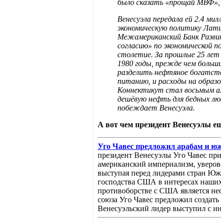
было сказать «прощай МВФ»,
Венесуэла передала ей 2.4 мил
экономическую политику Лати
Межамериканский Банк Развит
согласию» по экономической п
столетие. За прошлые 25 лет 
1980 годы, прежде чем больш
разделить нефтяное богатств
питанию, и расходы на образо
Коннектикут стал восьмым ам
дешёвую нефть для бедных люд
побеждает Венесуэла.
А вот чем президент Венесуэлы е
Уго Чавес предложил арабам и 
президент Венесуэлы Уго Чавес пр
американский империализм, уверовав
выступая перед лидерами стран Южн
господства США в интересах наших
противоборстве с США является неф
союза Уго Чавес предложил создат
Венесуэльский лидер выступил с и