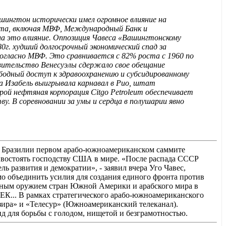
Вашингтон исторически имел огромное влияние на
ита, включая МВФ, Международный Банк и
а это влияние. Оппозиция Чавеса «Вашингтонскому
80г. худший долгосрочный экономический спад за
согласно МВФ. Это сравнивается с 82% роста с 1960 по
вительство Венесуэлы сдержало свое обещание
бодный доступ к здравоохранению и субсидированному
ла Изабель выигрывала карнавал в Рио, штат
ой нефтяная корпорация Citgo Petroleum обеспечивает
у. В соревновании за умы и сердца в полушарии явно
 Бразилии первом арабо-южноамериканском саммите
ивостоять господству США в мире. «После распада СССР
ь развития и демократии», - заявил вчера Уго Чавес,
о объединить усилия для создания единого фронта против
льным оружием стран Южной Америки и арабского мира в
ПЕК... В рамках стратегического арабо-южноамериканского
зира» и «Телесур» (Южноамериканский телеканал).
д для борьбы с голодом, нищетой и безграмотностью.