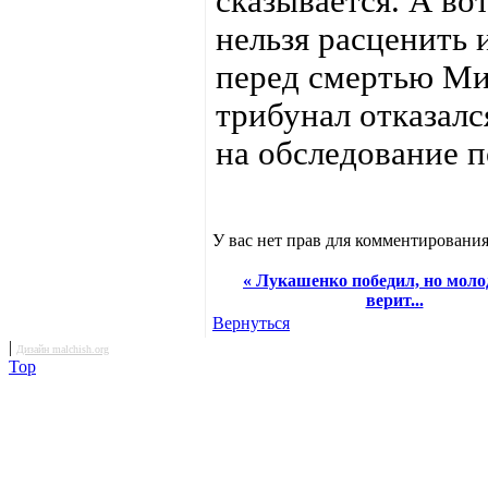
сказывается. А во
нельзя расценить 
перед смертью Ми
трибунал отказал
на обследование п
У вас нет прав для комментирования
« Лукашенко победил, но моло
верит...
Вернуться
|
Дизайн malchish.org
Top