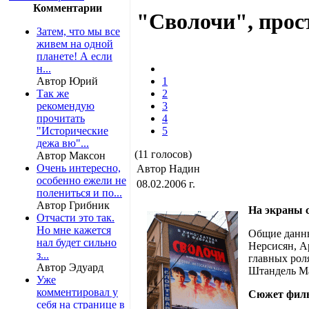
Комментарии
"Сволочи", прост
Затем, что мы все
живем на одной
планете! А если
н...
Автор Юрий
1
Так же
2
рекомендую
3
прочитать
4
"Исторические
5
дежа вю"...
(11 голосов)
Автор Максон
Очень интересно,
Автор Надин
особенно ежели не
08.02.2006 г.
полениться и по...
Автор Грибник
На экраны 
Отчасти это так.
Но мне кажется
Общие данны
нал будет сильно
Нерсисян, А
з...
главных рол
Автор Эдуард
Штандель Ма
Уже
комментировал у
Сюжет фил
себя на странице в