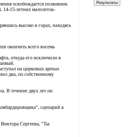
ючения освобождается полковник
 14-15-летних малолеток-
явшись высоко в горах, находясь
ев окончить всего восемь
фта, откуда его исключили в
ьшивый.
выступал на цирковых аренах
инил два, по собственному
а. В течение двух лет он
омбардировщика", сценарий к
 Виктора Сергеева, "Ты