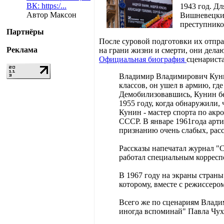
ВК: https:/...
1943 год. Д
Автор Максон
Вишневецкий
преступников
Партнёры
После суровой подготовки их отпра
Реклама
на грани жизни и смерти, они делаю
Официальная биография
сценарист
Владимир Владимирович Кунин 
классов, он ушел в армию, где
Демобилизовавшись, Кунин бе
1955 году, когда обнаружили,
Кунин - мастер спорта по акр
СССР. В январе 1961года арти
признанию очень слабых, расс
Рассказы напечатал журнал "С
работал специальным корреспо
В 1967 году на экраны стран
которому, вместе с режиссер
Всего же по сценариям Влади
иногда вспоминай" Павла Чух