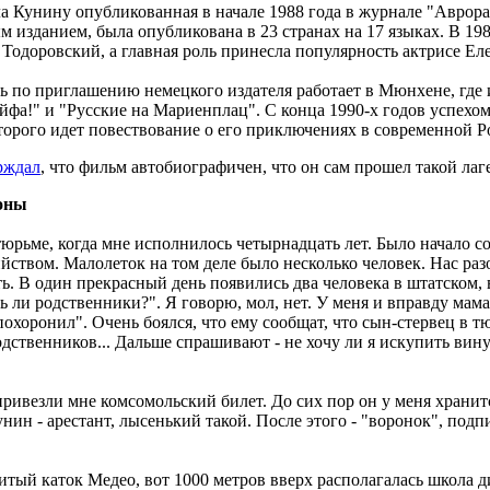
а Кунину опубликованная в начале 1988 года в журнале "Аврора
 изданием, была опубликована в 23 странах на 17 языках. В 19
Тодоровский, а главная роль принесла популярность актрисе Ел
ль по приглашению немецкого издателя работает в Мюнхене, где
йфа!" и "Русские на Мариенплац". С конца 1990-х годов успехом
оторого идет повествование о его приключениях в современной Ро
рждал
, что фильм автобиографичен, что он сам прошел такой лаг
роны
в тюрьме, когда мне исполнилось четырнадцать лет. Было начало с
ийством. Малолеток на том деле было несколько человек. Нас ра
ть. В один прекрасный день появились два человека в штатском, 
ь ли родственники?". Я говорю, мол, нет. У меня и вправду мама
"похоронил". Очень боялся, что ему сообщат, что сын-стервец в т
одственников... Дальше спрашивают - не хочу ли я искупить вину
ривезли мне комсомольский билет. До сих пор он у меня хранитс
унин - арестант, лысенький такой. После этого - "воронок", под
итый каток Медео, вот 1000 метров вверх располагалась школа 