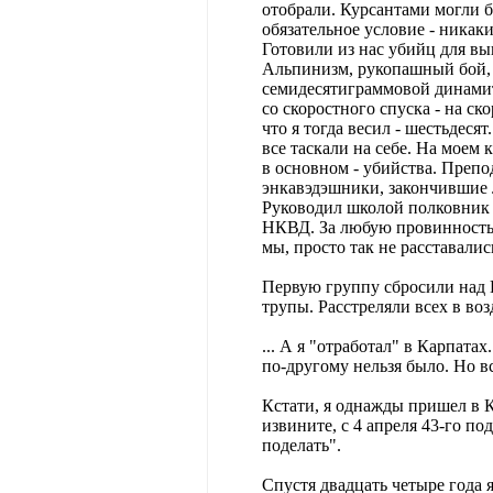
отобрали. Курсантами могли 
обязательное условие - никак
Готовили из нас убийц для вы
Альпинизм, рукопашный бой, с
семидесятиграммовой динамитн
со скоростного спуска - на с
что я тогда весил - шестьдеся
все таскали на себе. На моем 
в основном - убийства. Преп
энкавэдэшники, закончившие Л
Руководил школой полковник П
НКВД. За любую провинность 
мы, просто так не расставалис
Первую группу сбросили над 
трупы. Расстреляли всех в воз
... А я "отработал" в Карпата
по-другому нельзя было. Но в
Кстати, я однажды пришел в КГ
извините, с 4 апреля 43-го по
поделать".
Спустя двадцать четыре года я