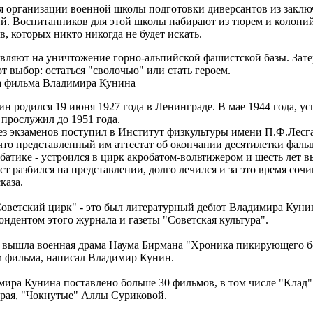
ля организации военной школы подготовки диверсантов из закл
. Воспитанников для этой школы набирают из тюрем и колоний,
, которых никто никогда не будет искать.
вляют на уничтожение горно-альпийской фашистской базы. Затер
т выбор: остаться "сволочью" или стать героем.
а фильма Владимира Кунина
родился 19 июня 1927 года в Ленинграде. В мае 1944 года, усп
 прослужил до 1951 года.
з экзаменов поступил в Институт физкультуры имени П.Ф.Лесга
 что представленный им аттестат об окончании десятилетки фал
обатике - устроился в цирк акробатом-вольтижером и шесть лет 
ст разбился на представлении, долго лечился и за это время соч
каза.
оветский цирк" - это был литературный дебют Владимира Кунин
ндентом этого журнала и газеты "Советская культура".
ы вышла военная драма Наума Бирмана "Хроника пикирующего б
ом фильма, написал Владимир Кунин.
мира Кунина поставлено больше 30 фильмов, в том числе "Клад"
рая, "Чокнутые" Аллы Суриковой.