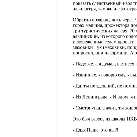
показать следственный изолят
альплагеря, там же и сфотогр
Обратно возвращались через Ч
горах машина, прожектора под
три туристических лагеря, 70
альпийский, из которого обло
искореженные селем кровати. К
маховики - ух (маховики, по-к
попросил, они накормили. А эт
- Надо же, а я думал, вас всех
- Извините, - говорю ему, - вы
- Да, ты не здешний, не помню
- Из Ленинграда. - И вдруг я 
- Смотри-тка, значит, ты живо
Это был завхоз из школы НКВД
- Дядя Паша, это вы?!