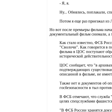
- Я, я.
Ну... Обнялись, поплакали, с
Потом я еще раз приезжал из 
Но вот после премьеры фильма нач
документальный фильм снимали, а 
Как стало известно, ФСБ Рос
"Сволочи". Как говорится в 
фильма в ЦОС поступают обр
исторической действительнос
ЦОС сообщает, что "в архива
подтверждающих существовани
описанной в фильме, не имеет
Также нет и документов об о
госбезопасности в тыл проти
В ФСБ отмечают, что служба 
целях спецслужбами фашистс
"В ФСБ России хранятся доку