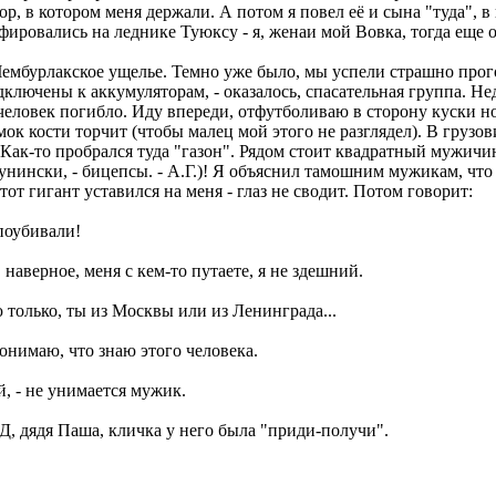
ор, в котором меня держали. А потом я повел её и сына "туда", 
афировались на леднике Туюксу - я, женаи мой Вовка, тогда еще
ембурлакское ущелье. Темно уже было, мы успели страшно прог
ключены к аккумуляторам, - оказалось, спасательная группа. Н
 человек погибло. Иду впереди, отфутболиваю в сторону куски но
мок кости торчит (чтобы малец мой этого не разглядел). В груз
ак-то пробрался туда "газон". Рядом стоит квадратный мужичина,
унински, - бицепсы. - А.Г.)! Я объяснил тамошним мужикам, что 
от гигант уставился на меня - глаз не сводит. Потом говорит:
 поубивали!
, наверное, меня с кем-то путаете, я не здешний.
 только, ты из Москвы или из Ленинграда...
понимаю, что знаю этого человека.
й, - не унимается мужик.
, дядя Паша, кличка у него была "приди-получи".