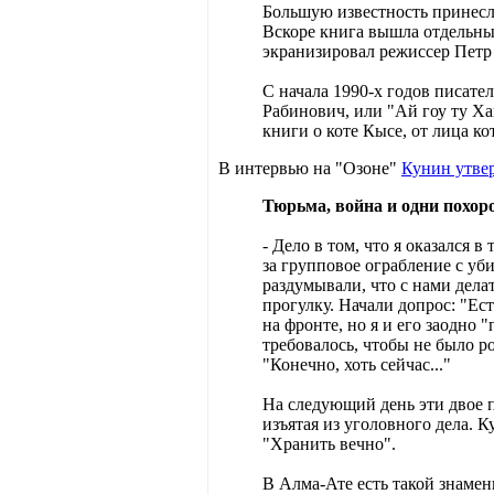
Большую известность принесл
Вскоре книга вышла отдельным
экранизировал режиссер Петр 
С начала 1990-х годов писате
Рабинович, или "Ай гоу ту Ха
книги о коте Кысе, от лица к
В интервью на "Озоне"
Кунин утве
Тюрьма, война и одни похо
- Дело в том, что я оказался 
за групповое ограбление с уб
раздумывали, что с нами дела
прогулку. Начали допрос: "Ест
на фронте, но я и его заодно 
требовалось, чтобы не было р
"Конечно, хоть сейчас..."
На следующий день эти двое п
изъятая из уголовного дела. К
"Хранить вечно".
В Алма-Ате есть такой знамен