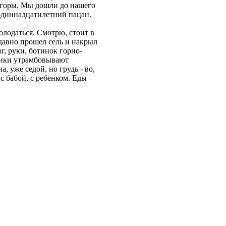
в горы. Мы дошли до нашего
 одиннадцатилетний пацан.
олодаться. Смотрю, стоит в
едавно прошел сель и накрыл
г, руки, ботинок горно-
овики утрамбовывают
 уже седой, но грудь - во,
с бабой, с ребенком. Еды