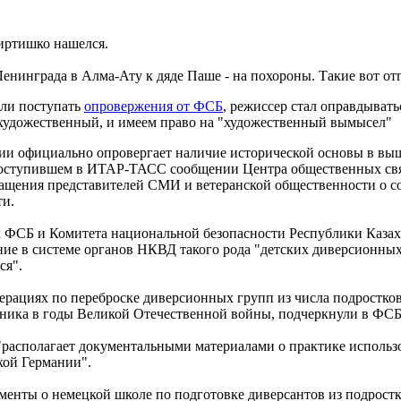
пиртишко нашелся.
Ленинграда в Алма-Ату к дяде Паше - на похороны. Такие вот от
али поступать
опровержения от ФСБ
, режиссер стал оправдыватьс
художественный, и имеем право на "художественный вымысел"
сии официально опровергает наличие исторической основы в вы
поступившем в ИТАР-ТАСС сообщении Центра общественных свя
ащения представителей СМИ и ветеранской общественности о с
ти.
х ФСБ и Комитета национальной безопасности Республики Казах
е в системе органов НКВД такого рода "детских диверсионных
ся".
перациях по переброске диверсионных групп из числа подростко
вника в годы Великой Отечественной войны, подчеркнули в ФСБ
"располагает документальными материалами о практике использ
кой Германии".
менты о немецкой школе по подготовке диверсантов из подростк