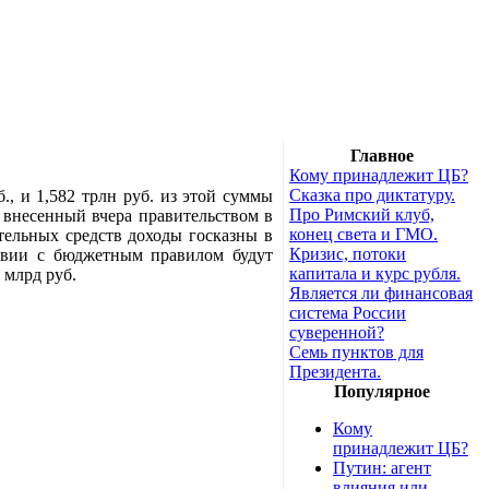
Главное
Кому принадлежит ЦБ?
Сказка про диктатуру.
, и 1,582 трлн руб. из этой суммы
Про Римский клуб,
 внесенный вчера правительством в
конец света и ГМО.
тельных средств доходы госказны в
Кризис, потоки
ствии с бюджетным правилом будут
капитала и курс рубля.
 млрд руб.
Является ли финансовая
система России
суверенной?
Семь пунктов для
Президента.
Популярное
Кому
принадлежит ЦБ?
Путин: агент
влияния или