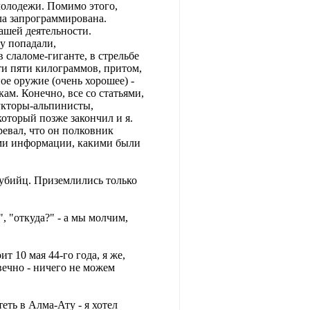
молодежи. Помимо этого,
ла запрограммирована.
ашей деятельности.
у попадали,
слаломе-гиганте, в стрельбе
яти пяти килограммов, притом,
ное оружие (очень хорошее) -
кам. Конечно, все со статьями,
укторы-альпинисты,
который позже закончил и я.
евал, что он полковник
ями информации, какими были
убийц. Приземлились только
, "откуда?" - а мы молчим,
т 10 мая 44-го года, я же,
вечно - ничего не можем
еть в Алма-Ату - я хотел