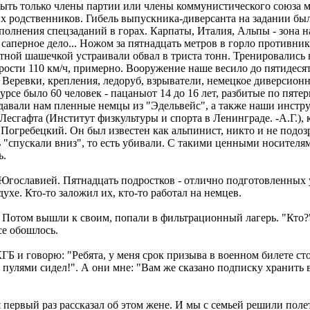
быть только члены партии или члены коммунистического союза 
их родственников. Гибель выпускника-диверсанта на задании бы
полнения спецзаданий в горах. Карпаты, Италия, Альпы - зона н
аперное дело... Ножом за пятнадцать метров в горло противник
ой шашечкой устраивали обвал в триста тонн. Тренировались в 
корости 110 км/ч, примерно. Вооружение наше весило до пятидес
т. Веревки, крепления, ледоруб, взрыватели, немецкое диверсион
курсе было 60 человек - пацаныот 14 до 16 лет, разбитые по пятер
одавали нам пленные немцы из "Эдельвейс", а также наши инстр
есгафта (Институт физкультуры и спорта в Ленинграде. -А.Г.), 
огребецкий. Он был известен как альпинист, никто и не подозр
"спускали вниз", то есть убивали. С такими ценными носител
ь.
Югославией. Пятнадцать подростков - отлично подготовленных 
духе. Кто-то заложил их, кто-то работал на немцев.
х. Потом вышли к своим, попали в фильтрационный лагерь. "Кто?"
се обошлось.
Б и говорю: "Ребята, у меня срок призыва в военном билете стои
д пулями сидел!". А они мне: "Вам же сказано подписку хранить 
 первый раз рассказал об этом жене. И мы с семьей решили полет