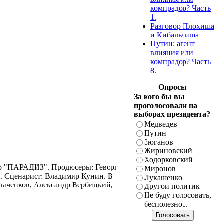
компрадор? Часть
1.
Разговор Плохиша
и Кибальчиша
Путин: агент
влияния или
компрадор? Часть
8.
Опросы
За кого бы вы
проголосовали на
выборах президента?
Медведев
Путин
Зюганов
Жириновский
Ходорковский
нтр "ПАРАДИЗ". Продюсеры: Геворг
Миронов
. Сценарист: Владимир Кунин. В
Лукашенко
Рыченков, Александр Вербицкий,
Другой политик
Не буду голосовать,
бесполезно...