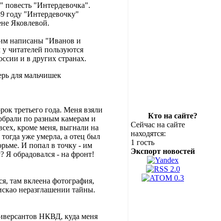
" повесть "Интердевочка".
89 году "Интердевочку"
ене Яковлевой.
 им написаны "Иванов и
 у читателей пользуются
ссии и в других странах.
ерь для мальчишек
орок третьего года. Меня взяли
Кто на сайте?
зобрали по разным камерам и
Сейчас на сайте
всех, кроме меня, выгнали на
находятся:
 тогда уже умерла, а отец был
1 гость
юрьме. И попал в точку - им
Экспорт новостей
? Я обрадовался - на фронт!
я, там вклеена фотография,
пискао неразглашении тайны.
диверсантов НКВД, куда меня