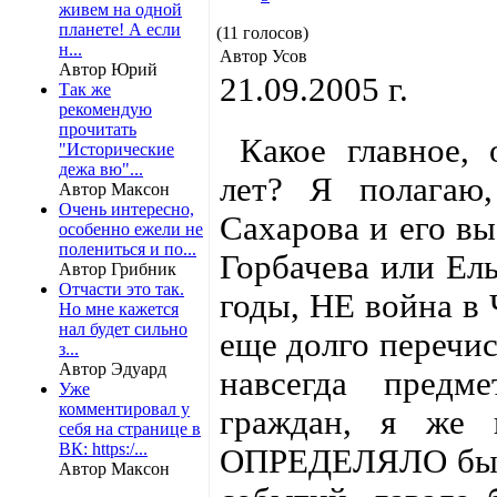
живем на одной
планете! А если
(11 голосов)
н...
Автор Усов
Автор Юрий
21.09.2005 г.
Так же
рекомендую
прочитать
Какое главное, 
"Исторические
дежа вю"...
лет? Я полагаю
Автор Максон
Очень интересно,
Сахарова и его вы
особенно ежели не
полениться и по...
Горбачева или Ель
Автор Грибник
Отчасти это так.
годы, НЕ война в 
Но мне кажется
нал будет сильно
еще долго перечис
з...
Автор Эдуард
навсегда предме
Уже
комментировал у
граждан, я же 
себя на странице в
ВК: https:/...
ОПРЕДЕЛЯЛО бы, 
Автор Максон