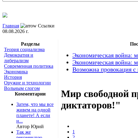
Главная
Ссылки
08.08.2026 г.
Разделы
Пос
Теория социализма
Экономическая война: м
Демократия и
либерализм
Экономическая война: м
Современная политика
Возможна провокация с
Экономика
История
Оружие и технологии
Вольным слогом
Мир свободной п
Комментарии
диктаторов!"
Затем, что мы все
живем на одной
планете! А если
н...
Автор Юрий
1
Так же
2
рекомендую