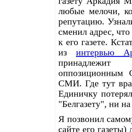
газету Аркадия М
любые мелочи, ко
репутацию. Узнали
сменил адрес, что
к его газете. Кст
из
интервью Ар
принадлежит
оппозиционным 
СМИ. Где тут вра
Единичку потерял
"Белгазету", ни 
Я позвонил самом
сайте его газеты)