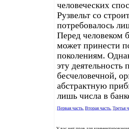
человеческих спо
Рузвельт со строит
потребовалось лиш
Перед человеком б
может принести по
поколениям. Одна
эту деятельность 
бесчеловечной, о
абстрактную прибы
лишь числа в банк
Первая часть.
Вторая часть.
Третья ч
У вас нет прав для комментирования