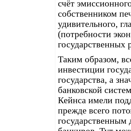
счёт эмиссионного
собственником печ
удивительного, гл
(потребности экон
государственных 
Таким образом, в
инвестиции госуд
государства, а зн
банковской систем
Кейнса имели под
прежде всего пот
государственным д
банкиров. Тут мож