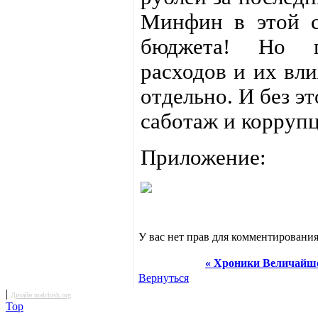
Минфин в этой с
бюджета! Но п
расходов и их вл
отдельно. И без э
саботаж и коррупц
Приложение:
У вас нет прав для комментирования
« Хроники Величайше
Вернуться
|
Дизайн malchish.org
Top