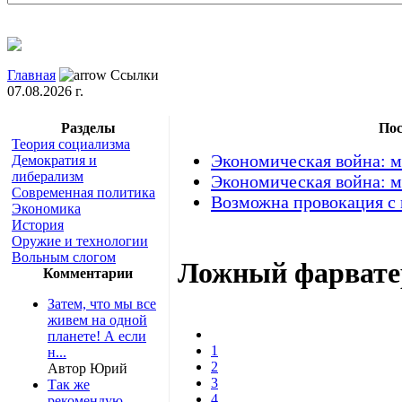
Главная
Ссылки
07.08.2026 г.
Разделы
Пос
Теория социализма
Экономическая война: м
Демократия и
либерализм
Экономическая война: м
Современная политика
Возможна провокация с
Экономика
История
Оружие и технологии
Вольным слогом
Ложный фарвате
Комментарии
Затем, что мы все
живем на одной
планете! А если
1
н...
2
Автор Юрий
3
Так же
4
рекомендую