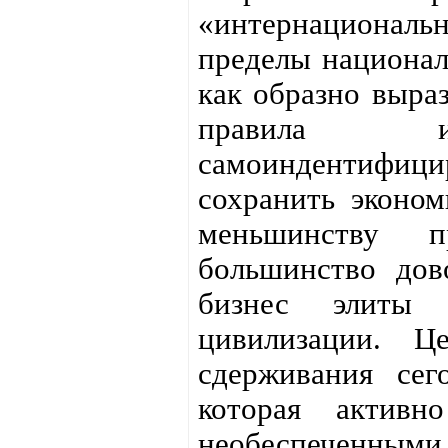
«интернационал
пределы национал
как образно выра
правила 
самоиндентифи
сохранить эконом
меньшинству п
большинство дов
бизнес элиты 
цивилизации. Ц
сдерживания сег
которая активн
необеспеченным