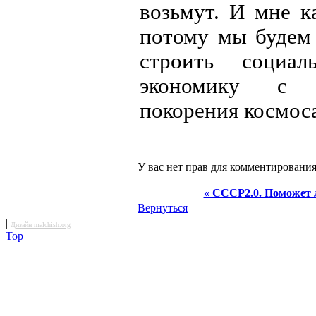
возьмут. И мне к
потому мы будем
строить социал
экономику с ф
покорения космоса
У вас нет прав для комментирования
« СССР2.0. Поможет 
Вернуться
|
Дизайн malchish.org
Top