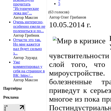
5
прочитать
"Исторические
(63 голосов)
дежа вю"...
Автор Олег Грибанов
Автор Максон
Очень интересно,
10.05.2014 г.
особенно ежели не
полениться и по...
Автор Грибник
Отчасти это так.
Но мне кажется
нал будет сильно
з...
чувствительности
Автор Эдуард
Уже
слой того, что 
комментировал у
себя на странице в
мироустройстве
ВК: https:/...
болезненные тр
Автор Максон
Партнёры
приведут к серье
многое из пока пр
Реклама
Постиндустриальн