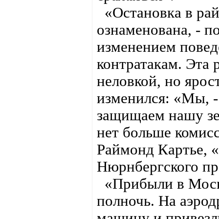
«Остановка в рай
ознаменована, - п
изменением повед
контратакам. Эта 
неловкой, но яро
изменился: «Мы, -
защищаем нашу зе
нет больше комисс
Раймонд Картье, 
Нюрнбергского пр
«Прибыли в Москв
полночь. На аэрод
машину и привезл