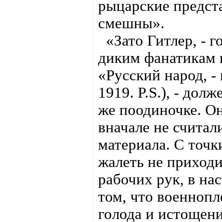
рыцарские предст
смешны».
«Зато Гитлер, - г
диким фанатикам 
«Русский народ, -
1919. P.S.), - дол
же поодиночке. О
вначале не считал
материала. С точк
жалеть не приходи
рабочих рук, в на
том, что военноп
голода и истощен