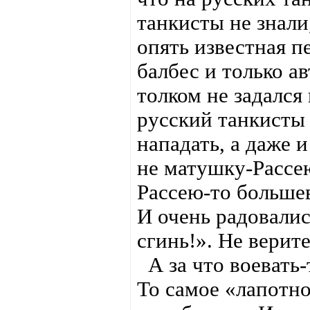
танкисты не знали,
опять известная п
балбес и только а
толком не задался
русский танкисты 
нападать, а даже 
не матушку-Рассе
Рассею-то большев
И очень радовалис
сгинь!». Не верит
А за что воевать-
То самое «лапотн