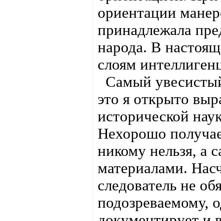
ориентации манере
принадлежала пре
народа. В настоя
слоям интеллиген
Самый увесистый 
это я открыто вы
исторической наук
Нехорошо получает
никому нельзя, а 
материалами. Насч
следователь не об
подозреваемому, о
документирует и в