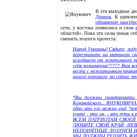
В эти выходные дн
Донецк
. К удивле
обращение шахтёр
сети, у востока появились и свои
областей». Пока эти силы никак се
сменить лозунги протеста:
Народ Украины! Сядьте, поду
перестаньте на митингах ск
исходящую от легитимного пр
себя полномочия????? Вам 
вести с нелегитимным правит
ничего хорошего, но сейчас э
*Вы должны скандировать: 
Коломойского... ЯНУКОВИЧА!! 
одно это его можно ещё "поте
хунте - это он, - это путь 
ВСЕМ ПАТРИОТАМ СВОЕЙ
ЛЮБИТЕ СВОЙ КРАЙ, НЕВ
НЕПОНЯТНЫЕ ЛОЗУНГИ И 
МЫ ДОЛЖНЫ РЕШИТЬ ЖИТЬ