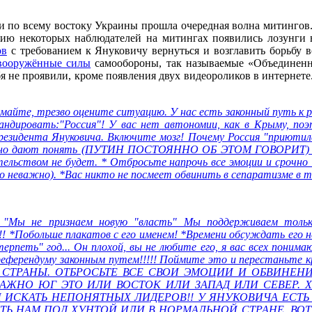
и по всему востоку Украины прошла очередная волна митингов.
нию некоторых наблюдателей на митингах появились лозунги 
ов
с требованием к Януковичу вернуться и возглавить борьбу в
вооружённые силы
самообороны, так называемые «Объединенн
бя не проявили, кроме появления двух видеороликов в интерне
майте, трезво оцените ситуацию. У нас есть законный путь к 
андировать:"Россия"! У вас нет автономии, как в Крыму, по
езидента Януковича. Включите мозг! Почему Россия "приютила
ясно дают понять (ПУТИН ПОСТОЯННО ОБ ЭТОМ ГОВОРИТ) с ро
ельством не будет. * Отбросьте напрочь все эмоции и срочно 
то неважно). *Вас никто не посмеет обвинить в сепаратизме в т
"Мы не признаем новую "власть" Мы поддерживаем только 
*Побольше плакатов с его именем! *Времени обсуждать его нет.
рпеть" год... Он плохой, вы не любите его, я вас всех понима
к референдуму законным путем!!!!! Поймите это и перестань
 СТРАНЫ. ОТБРОСЬТЕ ВСЕ СВОИ ЭМОЦИИ И ОБВИНЕНИ
АЖНО ЮГ ЭТО ИЛИ ВОСТОК ИЛИ ЗАПАД ИЛИ СЕВЕР. 
ИСКАТЬ НЕПОНЯТНЫХ ЛИДЕРОВ!! У ЯНУКОВИЧА ЕСТЬ 
 НАМ ПОД ХУНТОЙ ИЛИ В НОРМАЛЬНОЙ СТРАНЕ. ВОТ