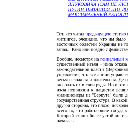
ЯНУКОВИЧА (САМ НЕ ЛЮБ
ПУТИН ПЫТАЕТСЯ ЭТО ДО
МАКСИМАЛЬНЫЙ РЕПОСТ!!
Тот, кто читал
предыдущую статью
митингов, очевидно, что им было 
восточных областей Украины не п
запад... Рано или поздно с фашиста
Вообще, несмотря на
гениальный х
существенный изъян - из-за отказ
законодательной власти (Верховная
управления, что все линии управле
весьма сложная и длительная. Дез
включать их в свои ряды. Но и эти
из-за неприязни к нацистам реши
милиционеры из "Беркута" были д
государственная структура. В какой
другой стороны, это плохо, посколь
всего то, что работающие госуда
Который станет более устойчив из
началась.