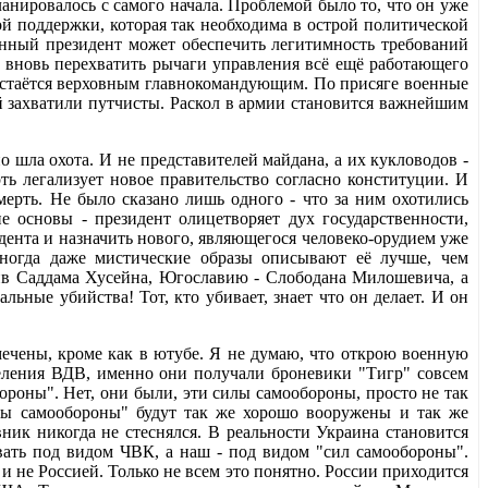
анировалось с самого начала. Проблемой было то, что он уже
ой поддержки, которая так необходима в острой политической
конный президент может обеспечить легитимность требований
а вновь перехватить рычаги управления всё ещё работающего
 остаётся верховным главнокомандующим. По присяге военные
й захватили путчисты. Раскол в армии становится важнейшим
 шла охота. И не представителей майдана, а их кукловодов -
ь легализует новое правительство согласно конституции. И
мерть. Не было сказано лишь одного - что за ним охотились
 основы - президент олицетворяет дух государственности,
дента и назначить нового, являющегося человеко-орудием уже
иногда даже мистические образы описывают её лучше, чем
ив Саддама Хусейна, Югославию - Слободана Милошевича, а
ьные убийства! Тот, кто убивает, знает что он делает. И он
мечены, кроме как в ютубе. Я не думаю, что открою военную
еления ВДВ, именно они получали броневики "Тигр" совсем
ороны". Нет, они были, эти силы самообороны, просто не так
лы самообороны" будут так же хорошо вооружены и так же
ник никогда не стеснялся. В реальности Украина становится
овать под видом ЧВК, а наш - под видом "сил самообороны".
 не Россией. Только не всем это понятно. России приходится