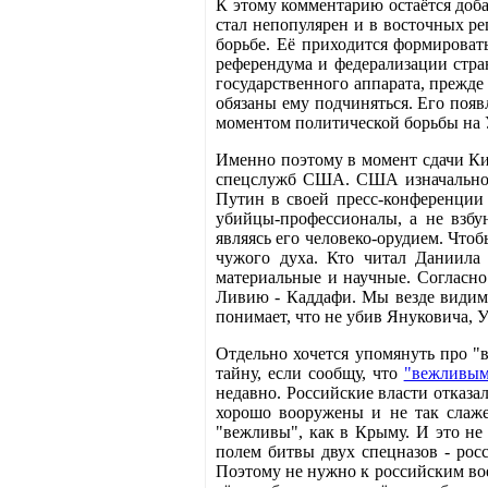
К этому комментарию остаётся доба
стал непопулярен и в восточных ре
борьбе. Её приходится формироват
референдума и федерализации стра
государственного аппарата, прежде
обязаны ему подчиняться. Его появ
моментом политической борьбы на 
Именно поэтому в момент сдачи Кие
спецслужб США. США изначально по
Путин в своей пресс-конференции 
убийцы-профессионалы, а не взбу
являясь его человеко-орудием. Что
чужого духа. Кто читал Даниила 
материальные и научные. Согласн
Ливию - Каддафи. Мы везде видим у
понимает, что не убив Януковича, У
Отдельно хочется упомянуть про "
тайну, если сообщу, что
"вежливым
недавно. Российские власти отказа
хорошо вооружены и не так слаже
"вежливы", как в Крыму. И это не 
полем битвы двух спецназов - рос
Поэтому не нужно к российским вое