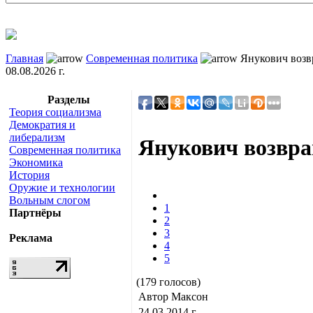
Главная
Современная политика
Янукович возв
08.08.2026 г.
Разделы
Теория социализма
Демократия и
либерализм
Янукович возвра
Современная политика
Экономика
История
Оружие и технологии
Вольным слогом
1
Партнёры
2
3
Реклама
4
5
(179 голосов)
Автор Максон
24.03.2014 г.