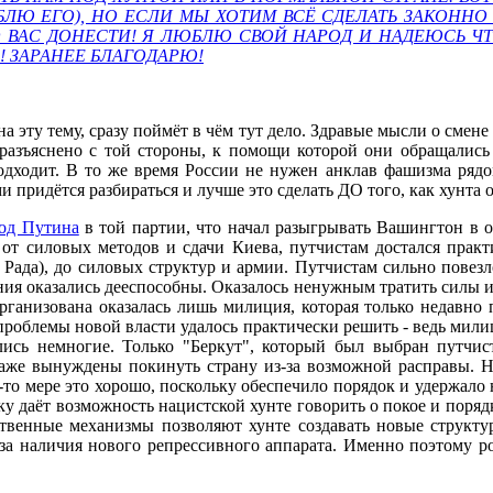
ЛЮ ЕГО), НО ЕСЛИ МЫ ХОТИМ ВСЁ СДЕЛАТЬ ЗАКОННО 
 ВАС ДОНЕСТИ! Я ЛЮБЛЮ СВОЙ НАРОД И НАДЕЮСЬ Ч
 ЗАРАНЕЕ БЛАГОДАРЮ!
на эту тему, сразу поймёт в чём тут дело. Здравые мысли о смен
разъяснено с той стороны, к помощи которой они обращались
одходит. В то же время России не нужен анклав фашизма рядо
ми придётся разбираться и лучше это сделать ДО того, как хунта 
од Путина
в той партии, что начал разыгрывать Вашингтон в 
а от силовых методов и сдачи Киева, путчистам достался пра
 Рада), до силовых структур и армии. Путчистам сильно повез
ния оказались дееспособны. Оказалось ненужным тратить силы и 
организована оказалась лишь милиция, которая только недавно
 проблемы новой власти удалось практически решить - ведь ми
лись немногие. Только "Беркут", который был выбран путчи
аже вынуждены покинуть страну из-за возможной расправы. Но
-то мере это хорошо, поскольку обеспечило порядок и удержало 
ку даёт возможность нацистской хунте говорить о покое и порядк
рственные механизмы позволяют хунте создавать новые структ
-за наличия нового репрессивного аппарата. Именно поэтому р