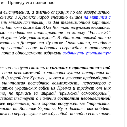
тия. Приведу его полностью:
м выступлении, а именно операция по его возвращению.
Донецке и Луганске народ внезапно вышел
на митинги с
чень многочисленными, но для телевизионной картинки
ожиданными даже для Юго-Востока лозунгами выглядели
ло сегодняшнее анонсирование по каналу "Россия-24"
ой хунте "где раки зимуют". В общем-то прямой аналог
иться в Донецке или Луганске. Опять-таки, сегодня с
 призвавший своих недавних сограждан к активному
 почти одновременно вздумали
выдвинуть ультиматум
дельно следует сказать
о сигналах с противоположной
ме стал невозможной и спонсоры хунты настроены на
 фигурой для Кремля", заняла в условиях предвыборной
а, уничтожив последнюю возможность переговоров с
татков украинских войск из Крыма и требует от них
то, не прячась за ширмой "крымской самообороны",
о свидетельствует о наличии
состояния необъявленной
олее вероятным, что хорошо вооружённые "партизаны
асть на Востоке Украины. Ну а дальше - как пойдёт.
ельно перегрызутся между собой, но видно есть какие-