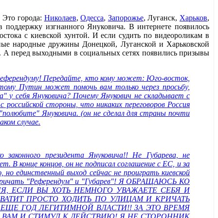
 Это города:
Николаев
,
Одесса
,
Запорожье
, Луганск,
Харьков
,
в поддержку изгнанного Януковича. В интернете появилось
остока с киевской хунтой. И если судить по видеороликам в
ые народные дружины Донецкой, Луганской и Харьковской
те. А перед выходными в социальных сетях появились призывы
референдуму! Передайте, кто кому может: Юго-восток,
этому Путин может помочь вам только через просьбу,
" у себя Януковича? Почему Янукович не складывает с
ссийской стороны, что никаких переговоров Россия
"полюбите" Януковича. (он не сделал для страны почти
аком случае.
законного президента Януковича!! Не Губарева, не
 В конце концов, он не подписал соглашение с ЕС, и за
ю, но единственный выход сейчас не проиграть киевской
те кричать "Референдум" и "Губарев"! Я ОБРАЩАЮСЬ КО
Я, ЕСЛИ ВЫ ХОТЬ НЕМНОГО УВАЖАЕТЕ СЕБЯ И
ХВАТИТ ПРОСТО ХОДИТЬ ПО УЛИЦАМ И КРИЧАТЬ
ЕЩЕ ГОД ЛЕГИТИМНОЙ ВЛАСТИ!! ЗА ЭТО ВРЕМЯ
 ВАМ И СТИМУЛ К ДЕЙСТВИЮ! Я НЕ СТОРОННИК