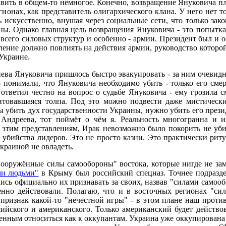
вить в общем-то немногое. Конечно, возвращение Януковича пл
гионах, как представитель олигархического клана. У него нет т
ь искусственно, внушая через социальные сети, что только за
ны. Однако главная цель возвращения Януковича - это попытк
 всего силовых структур и особенно - армии. Президент был и
ление должно повлиять на действия армии, руководство которо
Украине.
ва Януковича пришлось быстро эвакуировать - за ним очевидно
нимали, что Януковича необходимо убить - только его смерт
ответил честно на вопрос о судьбе Януковича - ему грозила с
нтовавшаяся толпа. Под это можно подвести даже мистические
бы убить дух государственности Украины, нужно убить его прези
Андреева, тот поймёт о чём я. Реальность многогранна и 
о этим представлениям, Ирак невозможно было покорить не уб
бийства лидеров. Это не просто казни. Это практически ритуал
краиной не овладеть.
вооружённые силы самообороны" востока, которые нигде не за
и людьми"
в Крыму был российский спецназ. Точнее подразд
лись официально их признавать за своих, назвав "силами самооб
нно действовали. Полагаю, что и в восточных регионах "си
признак какой-то "нечестной игры" - в этом плане наш против
сийского и американского. Только американский будет действ
нным относиться как к оккупантам. Украина уже оккупирована и