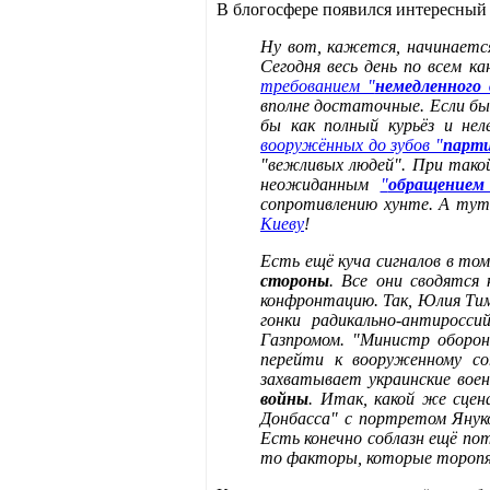
В блогосфере появился интересны
Ну вот, кажется, начинается
Сегодня весь день по всем к
требованием "
немедленного 
вполне достаточные. Если бы
бы как полный курьёз и нел
вооружённых до зубов "
парти
"вежливых людей". При такой
неожиданным
"
обращением
сопротивлению хунте. А тут
Киеву
!
Есть ещё куча сигналов в том
стороны
. Все они сводятся
конфронтацию. Так, Юлия Тим
гонки радикально-антиросс
Газпромом. "Министр оборон
перейти к вооруженному со
захватывает украинские воен
войны
. Итак, какой же сце
Донбасса" с портретом Янук
Есть конечно соблазн ещё по
то факторы, которые торопя