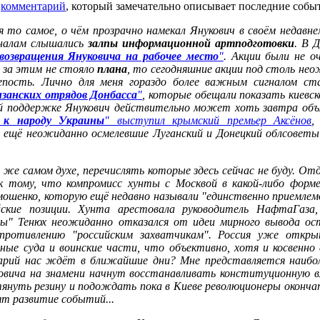
й
комментарий
, который замечательно описывает последние собы
 то самое, о чём прозрачно намекал Янукович в своём недавне
аналам слышались
залпы информационной артподготовки
. В 
возвращения Януковича на рабочее место
"
. Акции были не о
 за этим не стояло
плана
, то сегодняшние акции под столь не
епость. Лично для меня гораздо более важным сигналом ста
занских отрядов Донбасса
"
, которые обещали показать киевск
 поддержке Янукович действительно может хоть завтра объяв
 к народу Украины
" выступил крымский премьер Аксёнов
,
 ещё неожиданно осмелевшие Луганский и Донецкий облсоветы
 же самом духе, перечислять которые здесь сейчас не буду. От
 к тому, что компромисс хунты с Москвой в какой-либо фор
ошенко, которую ещё недавно называли "единственно приемлемой
ийские позиции. Хунта арестовала руководитель НафтаГаз
ы" Тенюх неожиданно отказался от идеи мирного вывода ос
противлению "российским захватчикам". Россия уже откры
ные суда и воинские части, что объективно, хотя и косвенн
нарий нас ждёт в ближайшие дни? Мне представляется наиб
овича на знамени начнут восстанавливать конституционную вл
тянуть резину и подождать пока в Киеве революционеры окончат
т развитие событий...