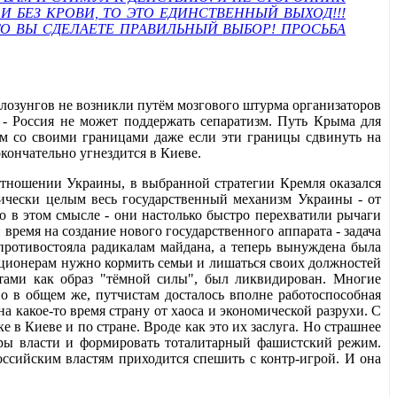
И БЕЗ КРОВИ, ТО ЭТО ЕДИНСТВЕННЫЙ ВЫХОД!!!
ТО ВЫ СДЕЛАЕТЕ ПРАВИЛЬНЫЙ ВЫБОР! ПРОСЬБА
е лозунгов не возникли путём мозгового штурма организаторов
 - Россия не может поддержать сепаратизм. Путь Крыма для
м со своими границами даже если эти границы сдвинуть на
окончательно угнездится в Киеве.
отношении Украины, в выбранной стратегии Кремля оказался
ктически целым весь государственный механизм Украины - от
ло в этом смысле - они настолько быстро перехватили рычаги
время на создание нового государственного аппарата - задача
 противостояла радикалам майдана, а теперь вынуждена была
лиционерам нужно кормить семьи и лишаться своих должностей
стами как образ "тёмной силы", был ликвидирован. Многие
 в общем же, путчистам досталось вполне работоспособная
на какое-то время страну от хаоса и экономической разрухи. С
е в Киеве и по стране. Вроде как это их заслуга. Но страшнее
уры власти и формировать тоталитарный фашистский режим.
оссийским властям приходится спешить с контр-игрой. И она