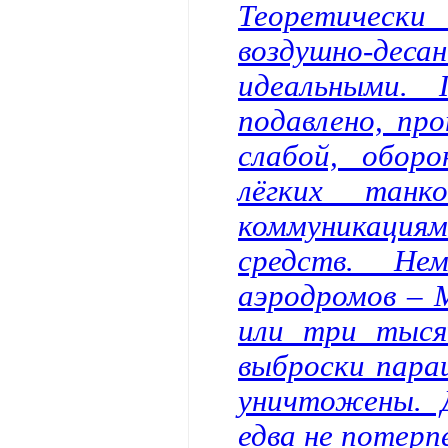
Теоретичес
воздушно‑де
идеальными. 
подавлено, пр
слабой, обор
лёгких танк
коммуникация
средств. Не
аэродромов – 
или три тыся
выброски пара
уничтожены. 
едва не потерп