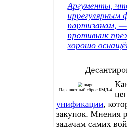
Аргументы, чт
иррегулярным 
партизанам, —
противник преж
хорошо оснащён
Десантиро
Как
Парашютный сброс БМД-4
це
унификации
, кот
закупок. Мнения р
задачам самих во