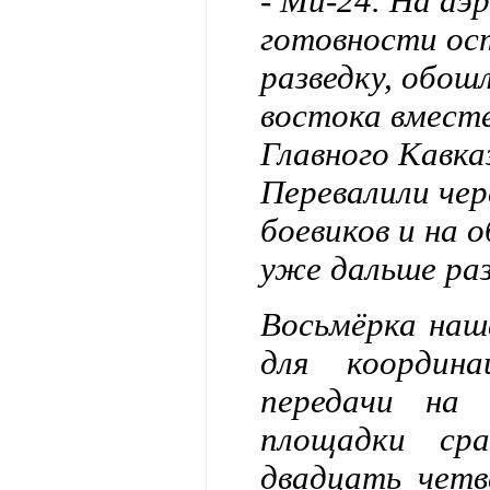
- Ми-24. На аэ
готовности ост
разведку, обош
востока вместе
Главного Кавка
Перевалили чер
боевиков и на о
уже дальше ра
Восьмёрка наша
для координ
передачи на
площадки ср
двадцать четв