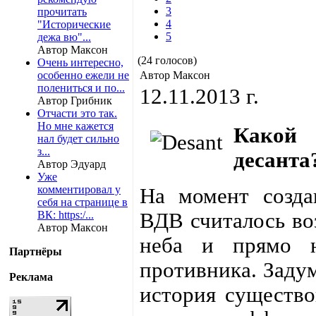
3
прочитать
4
"Исторические
5
дежа вю"...
Автор Максон
(24 голосов)
Очень интересно,
особенно ежели не
Автор Максон
полениться и по...
12.11.2013 г.
Автор Грибник
Отчасти это так.
Но мне кажется
Какой
нал будет сильно
з...
десанта
Автор Эдуард
Уже
комментировал у
На момент созда
себя на странице в
ВК: https:/...
ВДВ считалось во
Автор Максон
неба и прямо н
Партнёры
противника. Задум
Реклама
история существо