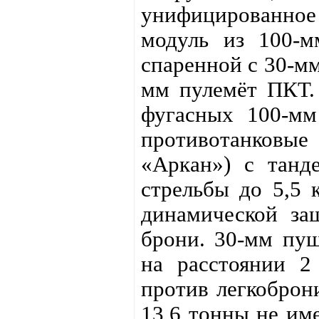
унифицированное
модуль из 100-м
спаренной с 30-мм
мм пулемёт ПКТ. 
фугасных 100-мм
противотанковые
«Аркан») с танд
стрельбы до 5,5 
динамической за
брони. 30-мм пуш
на расстоянии 2
против легкоброн
13,6 тонны не им