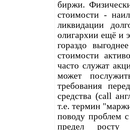
биржи. Физически
стоимости - наи
ликвидации долг
олигархии ещё и э
гораздо выгодне
стоимости актив
часто служат акц
может послужит
требования пере
средства (сall ан
т.е. термин "марж
поводу проблем с 
предел росту 