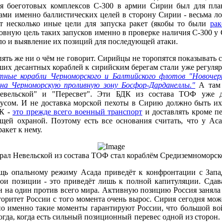
я боеготовых комплексов С-300 в армии Сирии был для п
ми именно баллистических целей в сторону Сирии - весьма л
т несколько иные цели для запуска ракет (якобы то были
рак
овную цель таких запусков именно в проверке наличия С-300 у
ло и выявление их позиций для последующей атаки.
пять же ни о чём не говорит. Сирийцы не торопятся показывать с
ших десантных кораблей к сирийским берегам стали уже регуля
тные корабли Черноморского и Балтийского флотов "Новочер
 на Черноморскую проливную зону Босфор-Дарданеллы."
А там 
евельской" и "Пересвет". Эти БДК из состава ТОФ уже 
усом. И не доставка морской пехоты в Сирию должно быть их 
ДК -
это прежде всего военный транспорт
и доставлять кроме п
щей охраной. Поэтому есть все основания считать, что у Аса
акет к нему.
ал Невельской из состава ТОФ стал кораблём Средиземноморск
ощь опальному режиму Асада приведёт к конфронтации с Зап
ои позиции - это приведёт лишь к полной капитуляции. Сдав
ин на один против всего мира. Активную позицию Россия заняла
вторитет России с того момента очень вырос. Сирия сегодня мо
но именно такие моменты гарантируют России, что большой вой
огда, когда есть сильный позиционный перевес одной из сторон.