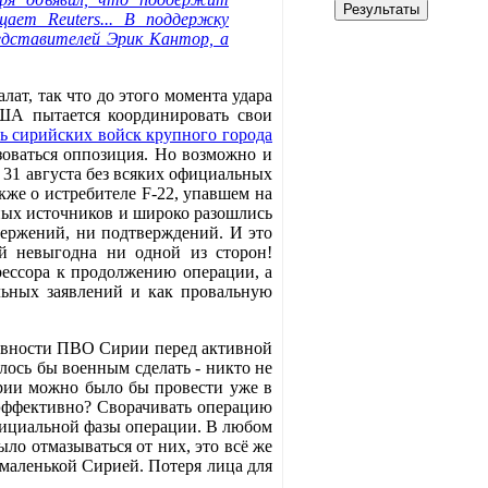
ает Reuters... В поддержку
едставителей Эрик Кантор, а
ат, так что до этого момента удара
ША пытается координировать свои
ль сирийских войск крупного города
зоваться оппозиция. Но возможно и
 31 августа без всяких официальных
кже о истребителе F-22, упавшем на
ных источников и широко разошлись
вержений, ни подтверждений. И это
й невыгодна ни одной из сторон!
ессора к продолжению операции, а
льных заявлений и как провальную
тивности ПВО Сирии перед активной
ось бы военным сделать - никто не
ирии можно было бы провести уже в
 эффективно? Сворачивать операцию
фициальной фазы операции. В любом
ло отмазываться от них, это всё же
маленькой Сирией. Потеря лица для