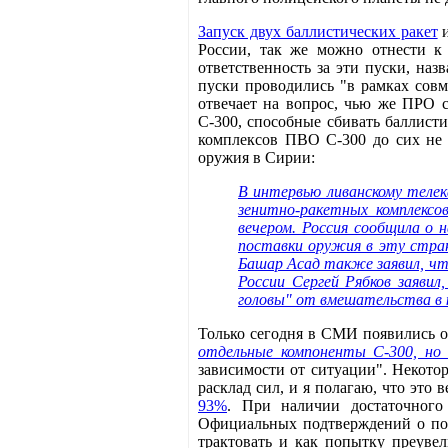
Запуск двух баллистических ракет
и
России, так же можно отнести к
ответственность за эти пуски, наз
пуски проводились "в рамках сов
отвечает на вопрос, чью же ПРО 
С-300, способные сбивать баллист
комплексов ПВО С-300 до сих не 
оружия в Сирии:
В интервью ливанскому телек
зенитно-ракетных комплексо
вечером. Россия сообщила о 
поставки оружия в эту стран
Башар Асад также заявил, чт
России Сергей Рябков заяви
головы" от вмешательства в 
Только сегодня в СМИ появились о
отдельные компоненты С-300, но 
зависимости от ситуации". Некото
расклад сил, и я полагаю, что это
93%
. При наличии достаточного
Официальных подтверждений о пос
трактовать и как попытку преувел