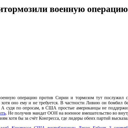
тормозили военную операцию
енную операцию против Сирии и тормозом тут послужил с
 хотя оно ему и не требуется. В частности Ливию он бомбил б
 А судя по опросам, в США простые американцы не поддержи
ить
. Не получив мандат ООН на военное вмешательство во внут
ям хотя бы за счёт Конгресса, где лидеры обеих партий высказ
елей Конгресса США республиканец Джон Бейнер 3 сентяб