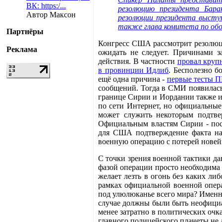
ВК: https:/...
резолюцию президента Бара
Автор Максон
резолюции президента высту
также глава комитета по обо
Партнёры
Конгресс США рассмотрит резолюцию
Реклама
ожидать не следует. Причинами 
действия. В частности
провал круп
в провинции Идлиб
. Бесполезно б
ещё одна причина -
первые тесты 
сообщений. Тогда в СМИ появилас
границе Сирии и Иордании также и
по сети Интернет, но официальные
может служить некоторым подтве
Официальным властям Сирии - пос
для США подтверждение факта нап
военную операцию с потерей новей
С точки зрения военной тактики д
фазой операции просто необходима
желает лезть в огонь без каких л
рамках официальной военной опера
под улюлюканье всего мира? Именн
случае должны были быть неофициал
менее затратно в политических оч
главного полицейского планеты не 