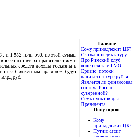
Главное
Кому принадлежит ЦБ?
Сказка про диктатуру.
, и 1,582 трлн руб. из этой суммы
Про Римский клуб,
 внесенный вчера правительством в
конец света и ГМО.
тельных средств доходы госказны в
Кризис, потоки
ствии с бюджетным правилом будут
капитала и курс рубля.
 млрд руб.
Является ли финансовая
система России
суверенной?
Семь пунктов для
Президента.
Популярное
Кому
принадлежит ЦБ?
Путин: агент
влияния или