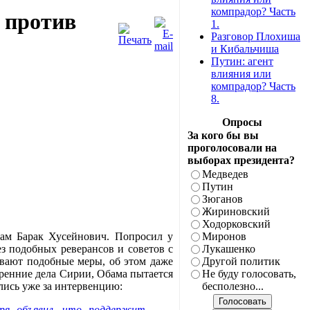
компрадор? Часть
 против
1.
Разговор Плохиша
и Кибальчиша
Путин: агент
влияния или
компрадор? Часть
8.
Опросы
За кого бы вы
проголосовали на
выборах президента?
Медведев
Путин
Зюганов
Жириновский
Ходорковский
ам Барак Хусейнович. Попросил у
Миронов
ез подобных реверансов и советов с
Лукашенко
вают подобные меры, об этом даже
Другой политик
ренние дела Сирии, Обама пытается
Не буду голосовать,
ались уже за интервенцию:
бесполезно...
ря объявил, что поддержит