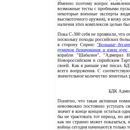
Именно поэтому вопрос выявлени
возможные тесты с пробными пуска
некоторые военные эксперты видя
высокоточного оружия), я вижу осн
наличия этих комплексов целью бы
Пока С-300 себя не проявили, что о
поскольку походы российских боль
в сторону Сирии:
"Большие десан
пунктов базирования и взяли курс
корабли "Шабалин", "Адмирал Н
Новороссийском и сирийским Тарт
своей. Как я раньше уже писал, Б
всего вооружения. С соответствую
значительное количество зенитных р
БДК Адмир
Понятно, что такая активная пом
невозможно постоянно уступать св
значит в конце концов остаться од
бы не трактовать тот период, но а
как ни странно может показаться, 
войны сегодня начинаются только т