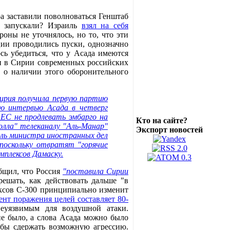
а заставили поволноваться Генштаб
е запускали? Израиль
взял на себя
роны не уточнялось, но то, что эти
ии проводились пуски, однозначно
ь убедиться, что у Асада имеются
ии в Сирии современных российских
 о наличии этого оборонительного
Сирия получила первую партию
ию интервью Асада в четверг
 ЕС не продлевать эмбарго на
Кто на сайте?
олла" телеканалу "Аль-Манар"
Экспорт новостей
ель министра иностранных дел
поскольку отвратят "горячие
мплексов Дамаску.
бщил, что Россия
"поставила Сирии
решать, как действовать дальше "в
ексов С-300 принципиально изменит
нт поражения целей составляет 80-
неуязвимым для воздушной атаки.
е было, а слова Асада можно было
тобы сдержать возможную агрессию.