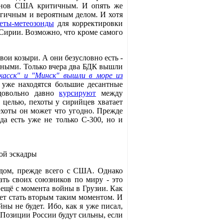
ланов США критичным. И опять же
огичным и вероятным делом. И хотя
еты-метеозонды
для корректировки
 Сирии. Возможно, что кроме самого
вои козыри. А они безусловно есть -
рными. Только вчера два БДК вышли
касск" и "Минск" вышли в море из
уже находятся большие десантные
довольно давно
курсируют
между
целью, пехоты у сирийцев хватает
ехоты он может что угодно. Прежде
да есть уже не только С-300, но и
ой эскадры
адом, прежде всего с США. Однако
ать своих союзников по миру - это
 ещё с момента войны в Грузии. Как
жет стать вторым таким моментом. И
ны не будет. Ибо, как я уже писал,
 Позиции России будут сильны, если