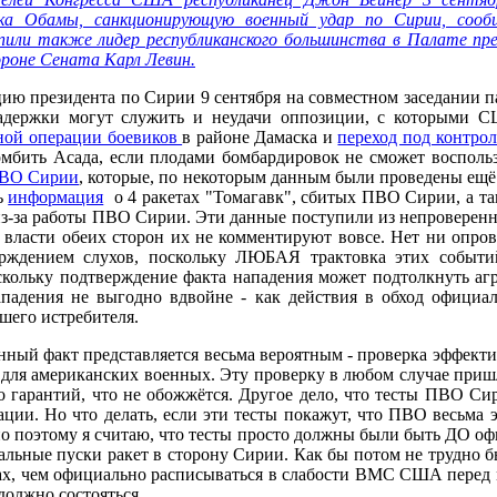
ка Обамы, санкционирующую военный удар по Сирии, сообщ
пили также лидер республиканского большинства в Палате пр
роне Сената Карл Левин.
 президента по Сирии 9 сентября на совместном заседании пал
задержки могут служить и неудачи оппозиции, с которыми С
ной операции боевиков
в районе Дамаска и
переход под контро
омбить Асада, если плодами бомбардировок не сможет восполь
ПВО Сирии
, которые, по некоторым данным были проведены ещё
ь
информация
о 4 ракетах "Томагавк", сбитых ПВО Сирии, а та
з-за работы ПВО Сирии. Эти данные поступили из непроверен
 власти обеих сторон их не комментируют вовсе. Нет ни опро
рждением слухов, поскольку ЛЮБАЯ трактовка этих событи
кольку подтверждение факта нападения может подтолкнуть агр
адения не выгодно вдвойне - как действия в обход официа
шего истребителя.
анный факт представляется весьма вероятным - проверка эффек
 для американских военных. Эту проверку в любом случае пришл
ибо гарантий, что не обожжётся. Другое дело, что тесты ПВО С
ции. Но что делать, если эти тесты покажут, что ПВО весьма
о поэтому я считаю, что тесты просто должны были быть ДО о
ьные пуски ракет в сторону Сирии. Как бы потом не трудно бы
ках, чем официально расписываться в слабости ВМС США перед 
должно состояться.