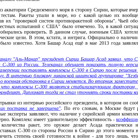
з акватории Средиземного моря в сторону Сирии, которые вчер
 тестам. Ракеты упали в море, но с какой целью их вообщ
вав их "проверкой систем противоракетной обороны". Чьей обо
местных испытаний с США" было отмечено. То, в какой ситуац
собирались проверить. В данном случае, военным США хотелос
ические цели. В этом, кстати, и интрига. Официально о налич
было известно. Хотя Башар Асад ещё в мае 2013 года заявлял
аналу "Аль-Манар" президент Сирии Башар Асад заявил, что 
в С-300 из России. Телеканал обещает показать полную верс
намерении поставлять комплексы С-300 в Сирию после решения
у. В интервью близкому ливанской шиитской группировке "Хезб
о военная обстановка в Сирии меняется. Во вторник заместит
л, что комплексы С-300 являются стабилизирующим фактором, 
конфликт. Дипломат тогда не стал уточнять сроки поставки ко
трывки из интервью российского президента, в котором он соо
их поставка не завершена"
. По его словам, в Москве будут 
рые эксперты заявляют, что наличие у сирийской армии компл
 верно. Комплекс имеет удивительную эффективность -
коэффицие
 количества ракет, это оружие делает Асада практически 
тавках С-300 со стороны России в Сирию до этого момента н
ичить степень своей готовности к войне - для того лишь, ч