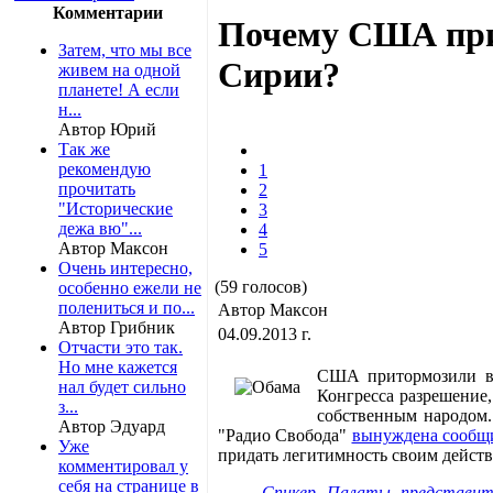
Комментарии
Почему США при
Затем, что мы все
Сирии?
живем на одной
планете! А если
н...
Автор Юрий
Так же
рекомендую
1
прочитать
2
"Исторические
3
дежа вю"...
4
Автор Максон
5
Очень интересно,
(59 голосов)
особенно ежели не
полениться и по...
Автор Максон
Автор Грибник
04.09.2013 г.
Отчасти это так.
Но мне кажется
США притормозили во
нал будет сильно
Конгресса разрешение,
з...
собственным народом.
Автор Эдуард
"Радио Свобода"
вынуждена сообщ
Уже
придать легитимность своим действи
комментировал у
себя на странице в
Спикер Палаты представит