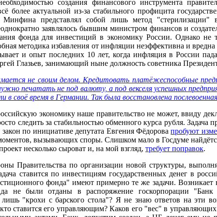
 необходимостью создания финансового инструмента правит
 всё более актуальной из-за стабильного профицита государс
 Минфина представлял собой лишь метод "стерилизации" 
однократно заявлялось бывшим министром финансов и создател
ания фонда для инвестиций в экономику России. Однако не 
обная методика избавления от инфляции неэффективна и вредна
азывает и опыт последних 10 лет, когда инфляция в России па
гей Глазьев, занимающий ныне должность советника Президента 
мается не своим делом. Кредитовать платёжеспособные пред
 нужно печатать не под валюту, а под векселя успешных предп
ли в своё время в Германии. Так была восстановлена послевоенна
российскую экономику наше правительство не может, ввиду дек
росто следить за стабильностью обменного курса рубля. Задача 
м закон по инициативе депутата Евгения Фёдорова
пробуют изме
моментов, вызывающих споры. Слишком мало в Госдуме найдётся
проект несколько сыроват и, на мой взгляд,
требует поправок
.
роны Правительства по организации новой структуры, выполн
дача ставится по инвестициям государственных денег в росси
естиционного фонда" имеют примерно те же задачи. Возникает 
нда не были отданы в распоряжение госкорпорации "Банк 
ишь "крохи с барского стола"? Я не знаю ответов на эти во
 кто ставится его управляющим? Каков его "вес" в управляющи