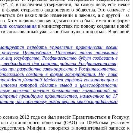
су". И в последнем утверждении, на самом деле, есть некое
, в форме открытого акционерного общества. Это означает, с
няться без каких-либо изменений в законах, а с другой - за
го. Хотя первоначальная идея агентства была именно в форме
шли согласования
в министерствах по поводу создания новой
чти согласованный уже закон был пущен под откос. В деловой
анируется передать управление практически всеми
резервов Центробанка. Поскольку такая привычная
их лиц государства, Росфинагенство будут создавать в
й, необходимой для старта работы Росфинагентства,
ния при разработке законопроекта о Росфинагентстве.
полагалось создать в форме госкорпорации. Но, пока
 президент Дмитрий Медведев упрекнул госкорпорации в
 итогам которой сделать вывод о целесообразности
тому времени получил большинство согласований на
мотрение президиума правительства, намеченное на 17
считать, на подготовку новой версии многострадального
о осенью 2012 года он был внесёт Правительством в Госдуму.
рытого акционерного общества (ОАО) со 100%-ным участием
осуществлять Минфин, говорится в пояснительной записке к