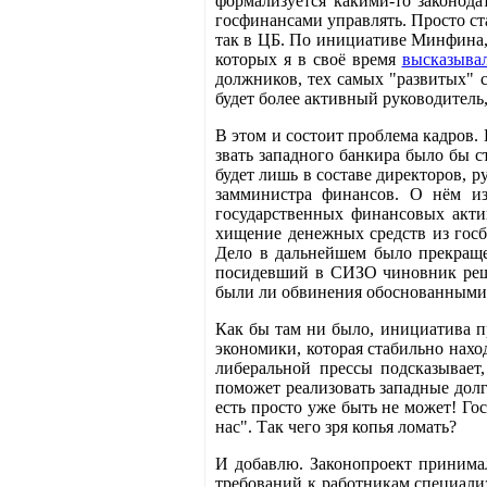
формализуется какими-то законода
госфинансами управлять. Просто ст
так в ЦБ. По инициативе Минфина,
которых я в своё время
высказыва
должников, тех самых "развитых" с
будет более активный руководитель
В этом и состоит проблема кадров.
звать западного банкира было бы с
будет лишь в составе директоров, 
замминистра финансов. О нём из
государственных финансовых акти
хищение денежных средств из гос
Дело в дальнейшем было прекраще
посидевший в СИЗО чиновник реши
были ли обвинения обоснованными 
Как бы там ни было, инициатива п
экономики, которая стабильно нахо
либеральной прессы подсказывает
поможет реализовать западные долг
есть просто уже быть не может! Го
нас". Так чего зря копья ломать?
И добавлю. Законопроект принима
требований к работникам специали