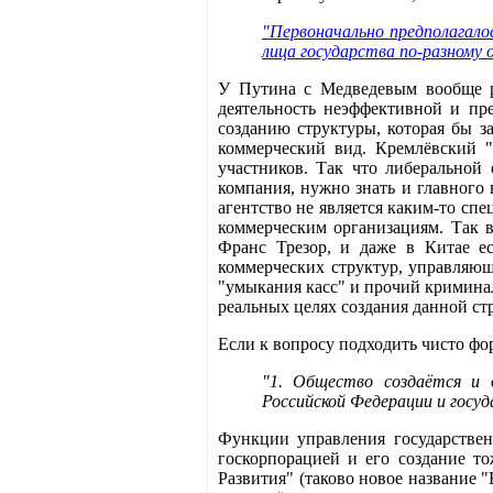
"Первоначально предполагало
лица государства по-разному 
У Путина с Медведевым вообще ра
деятельность неэффективной и пр
созданию структуры, которая бы з
коммерческий вид. Кремлёвский "
участников. Так что либеральной
компания, нужно знать и главного
агентство не является каким-то с
коммерческим организациям. Так 
Франс Трезор, и даже в Китае ес
коммерческих структур, управляющ
"умыкания касс" и прочий криминал
реальных целях создания данной ст
Если к вопросу подходить чисто фор
"1. Общество создаётся и 
Российской Федерации и госу
Функции управления государстве
госкорпорацией и его создание т
Развития" (таково новое название 