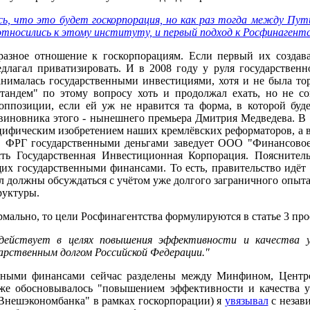
сь, что это будет госкорпорация, но как раз тогда между П
относились к этому институту, и первый подход к Росфинагентст
зное отношение к госкорпорациям. Если первый их создавал
едлагал приватизировать. И в 2008 году у руля государствен
анималась государственными инвестициями, хотя и не была то
тандем" по этому вопросу хоть и продолжал ехать, но не с
 оппозиции, если ей уж не нравится та форма, в которой бу
 виновника этого - нынешнего премьера Дмитрия Медведева. В 
пецифическим изобретением наших кремлёвских реформаторов, 
в ФРГ государственными деньгами заведует ООО "Финансовое
ть Государственная Инвестиционная Корпорация. Пояснител
их государственными финансами. То есть, правительство идёт 
 должны обсуждаться с учётом уже долгого заграничного опыта. 
руктуры.
мально, то цели Росфинагентства формулируются в статье 3 прое
действует в целях повышения эффективности и качества у
дарственным долгом Российской Федерации."
нными финансами сейчас разделены между Минфином, Центроб
оже обосновывалось "повышением эффективности и качества 
"Внешэкономбанка" в рамках госкорпорации) я
увязывал
с незави