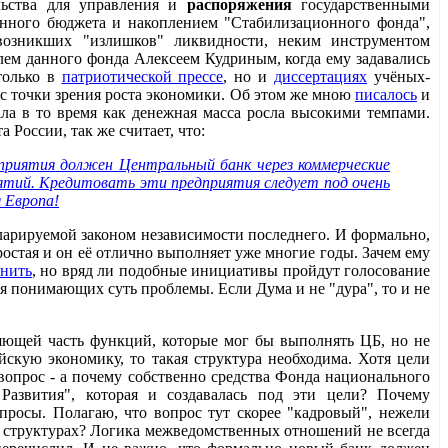
ельства для управления и
распоряжения
государственными
твенного бюджета и накоплением "Стабилизационного фонда",
возникших "излишков" ликвидности, неким инструментом
ем данного фонда Алексеем Кудриным, когда ему задавались
только в
патриотической прессе
, но и
диссертациях
учёных-
 с точки зрения роста экономики. Об этом же мною
писалось
и
дала в то время как денежная масса росла высокими темпами.
России, так же считает, что:
приятия должен Центральный банк через коммерческие
риятий. Кредитовать эти предприятия следует под очень
я Европа!
ларируемой законом независимости последнего. И формально,
простая и он её отлично выполняет уже многие годы. Зачем ему
нить
, но вряд ли подобные инициативы пройдут голосование
 понимающих суть проблемы. Если Дума и не "дура", то и не
яющей часть функций, которые мог бы выполнять ЦБ, но не
йскую экономику, то такая структура необходима. Хотя цели
вопрос - а почему собственно средства Фонда национального
Развития", которая и создавалась под эти цели? Почему
просы. Полагаю, что вопрос тут скорее "кадровый", нежели
х структурах? Логика межведомственных отношений не всегда