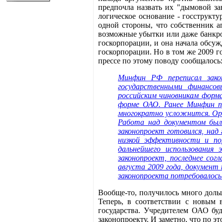
предпочла назвать их "дымовой зав
логическое основание - госструкту
одной стороны, что собственник аг
возможные убытки или даже банкрот
госкорпорации, и она начала обсуж
госкорпорации. Но в том же 2009 г
прессе по этому поводу сообщалось
Минфин РФ переписал закон
государственными финансов
российским чиновникам форма
форме ОАО. Ранее Минфин пр
многократно усложнится. Орг
Работа над документом была
законопроект готовился, над
низкой эффективности и по
дальнейшего использования
законопроект, последнее сог
августа 2009 года, документ 
законопроекта потребовалось 
Вообще-то, получилось много дольш
Теперь, в соответствии с новым 
государства. Учредителем ОАО буд
законопроекту. И заметно, что по 