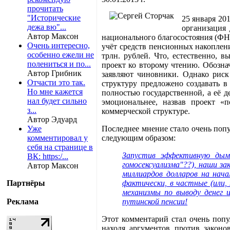
прочитать
"Исторические
25 января 20
дежа вю"...
организация
Автор Максон
национального благосостояния (ФНБ
Очень интересно,
учёт средств пенсионных накоплени
особенно ежели не
трлн. рублей. Что, естественно, 
полениться и по...
проект ко второму чтению. Обозна
Автор Грибник
заявляют чиновники. Однако риск
Отчасти это так.
структуру предложено создавать 
Но мне кажется
полностью государственной, а её д
нал будет сильно
эмоциональнее, назвав проект «
з...
коммерческой структуре.
Автор Эдуард
Уже
Последнее мнение стало очень попу
комментировал у
следующим образом:
себя на странице в
Запустив эффективную дымо
ВК: https:/...
гомосексуализма"??), наши за
Автор Максон
миллиардов долларов на нача
Партнёры
фактически, в частные (или,
механизмы по выводу денег 
Реклама
путинской пенсии!
Этот комментарий стал очень попу
находя аргументов против законо