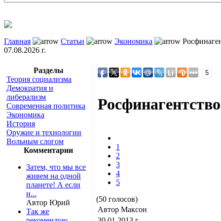
Главная
Статьи
Экономика
Росфинаген
07.08.2026 г.
Разделы
5
Теория социализма
Демократия и
либерализм
Росфинагентство
Современная политика
Экономика
История
Оружие и технологии
Вольным слогом
1
Комментарии
2
3
Затем, что мы все
4
живем на одной
5
планете! А если
н...
(50 голосов)
Автор Юрий
Автор Максон
Так же
рекомендую
30.01.2013 г.