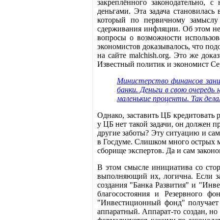
закреплённого законодательно, с
деньгами. Эта задача становилась
который по первичному замыслу
сдерживания инфляции. Об этом не
вопросы о возможности использов
экономистов доказывалось, что под
на сайте malchish.org. Это же док
Известный политик и экономист Сер
Министерство финансов зани
банки. Деньги в свою очередь
маленькие проценты. Так дела
Однако, заставить ЦБ кредитовать 
у ЦБ нет такой задачи, он должен п
другие заботы? Эту ситуацию и са
в Госдуме. Слишком много острых 
сборище экспертов. Да и сам законо
В этом смысле инициатива со сто
выполняющий их, логична. Если за
создания "Банка Развития" и "Инв
благосостояния и Резервного фо
"Инвестиционный фонд" получает л
аппаратный. Аппарат-то создан, но