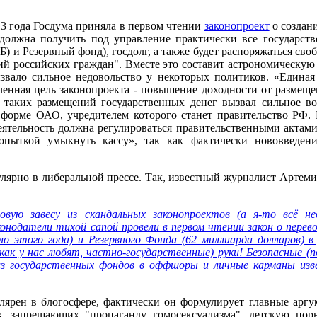
13 года Госдума приняла в первом чтении
законопроект
о создан
 должна получить под управление практически все государст
) и Резервный фонд), госдолг, а также будет распоряжаться с
й российских граждан". Вместе это составит астрономическую 
вызвало сильное недовольство у некоторых политиков. «Едина
ченная цель законопроекта - повышение доходности от размещ
 таких размещений государственных денег вызвал сильное во
в форме ОАО, учредителем которого станет правительство РФ
еятельность должна регулироваться правительственными актами
попыткой умыкнуть кассу», так как фактически нововведени
лярно в либеральной прессе. Так, известный журналист Артеми
вую завесу из скандальных законопроектов (а я-то всё не
конодатели тихой сапой провели в первом чтении закон о пере
ло этого года) и Резервного Фонда (62 миллиарда долларов) в
 как у нас любят, частно-государственные) руки! Безопасные (
из государственных фондов в оффшоры и личные карманы из
лярен в блогосфере, фактически он формулирует главные арг
в, запрещающих "пропаганду гомосексуализма", детскую пор