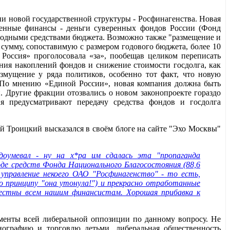
ии новой государственной структуры - Росфинагенства. Новая
венные финансы - деньги суверенных фондов России (Фонд
вободными средствами бюджета. Возможно также "размещение и
сумму, сопоставимую с размером годового бюджета, более 10
я Россия» проголосовала «за», пообещав целиком переписать
ения накоплений фондов и снижение стоимости госдолга, как
змущение у ряда политиков, особенно тот факт, что новую
. По мнению «Единой России», новая компания должна быть
. Другие фракции отозвались о новом законопроекте гораздо
я предусматривают передачу средства фондов и госдолга
й Троицкий высказался в своём блоге на сайте "Эхо Москвы"
доумевал - ну на х*ра им сдалась эта "пропаганда
воде средств Фонда Национального Благосостояния (88,6
 управление некоего ОАО "Росфинагенство" - то есть,
по принципу "она утонула!") и прекрасно отработанные
вестны всем нашим финансистам. Хорошая прибавка к
ументы всей либеральной оппозиции по данному вопросу. Не
нографию и торговлю детьми, либеральная общественность