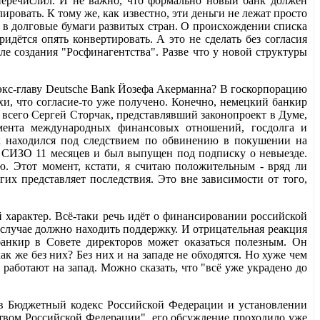
 перечислил. И не важно, что формально новый банк должен
ровать. К тому же, как известно, эти деньги не лежат просто
 в долговые бумаги развитых стран. О происхождении списка
идётся опять конвертировать. А это не сделать без согласия
сле создания "Росфинагентства". Разве что у новой структуры
кс-главу Deutsche Bank Йозефа Акерманна? В госкорпорацию
хи, что согласие-то уже получено. Конечно, немецкий банкир
е всего Сергей Сторчак, представлявший законопроект в Думе,
амента международных финансовых отношений, госдолга и
к находился под следствием по обвинению в покушении на
 СИЗО 11 месяцев и был выпущен под подписку о невыезде.
. Этот момент, кстати, я считаю положительным - вряд ли
 представляет последствия. Это вне зависимости от того,
 характер. Всё-таки речь идёт о финансировании российской
 случае должно находить поддержку. И отрицательная реакция
банкир в Совете директоров может оказаться полезным. Он
 же без них? Без них и на западе не обходятся. Но хуже чем
работают на запад. Можно сказать, что "всё уже украдено до
в Бюджетный кодекс Российской Федерации и установлении
твом Российской Федерации", его обсуждение проходило уже