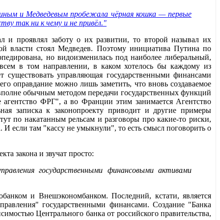
утиным и Медведевым пробежала чёрная кошка — первые
ву так ни к чему и не привёл."
 и проявлял заботу о их развитии, то второй называл их
ной власти стоял Медведев. Поэтому инициатива Путина по
рпедирована, но видоизменилась под наиболее либеральный,
овсем в том направлении, в каком хотелось бы каждому из
дет существовать управляющая государственными финансами
его оправдание можно лишь заметить, что вновь создаваемое
а вполне обычным методом передачи государственных функций
 агентство ФРГ", а во Франции этим занимается Агентство
ьная записка к законопроекту приводит и другие примеры
тут по накатанным рельсам и разговоры про какие-то риски,
И если там "кассу не умыкнули", то есть смысл поговорить о
кта закона и звучат просто:
правления государственными финансовыми активами
анком и Внешэкономбанком. Последний, кстати, является
управления" государственными финансами. Создание "Банка
симостью Центрального банка от российского правительства,