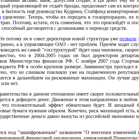
тельными актами. Банк, допустим создан, а ЦБ денег ему не
арый управляющий не отдаёт бразды, продолжает сам их контроли
 в бытность ещё руководства Кудрина, Стабфонд конвертирован
л
удивление. Теперь, чтобы их передать в госкорпорацию, их пр
тран. Поэтому, кстати, есть сомнения, что это произойдёт и по
, способный договорится с должниками о переводе средств.
 Не потому ли в совет директоров новой структуры уже
позвали
э
транно, а в управляющие ОАО - нет проблем. Причём ходят слу
руководить же самой "госструктурой" будет наш чиновник, скоре
вестно, что в 2004-2005 годах он был директором департ
вов Министерства финансов РФ. С ноября 2007 года Сторча
бюджета РФ в особо крупном размере. Замминистра просидел в
но, что не слишком повлияло уже на подмоченную репутацию
тся в дальнейшем на рискованные махинации. Он лучше других
или нет.
равительства в данном отношении имеет скорее положительный
дится в дефиците денег. Движение в этом направлении в любом
, что положительный эффект обязательно будет. И западный 
овые бумаги нужным образом. Конечно, риск махинаций есть, как
сударственные деньги давно вынуты из российской экономики и 
лся под "зашифрованным" названием "О внесении изменений 
зированной финансовой организации, учреждаемой Правительс