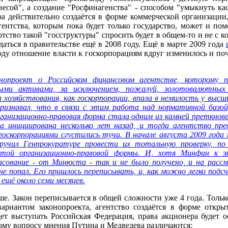
есой", а создание "Росфинагенства" - способом "умыкнуть кас
ра действительно создаётся в форме коммерческой организации
ентства, которым пока будет только государство, может и поме
ство такой "госструктуры" спросить будет в общем-то и не с ко
даться в правительстве ещё в 2008 году. Ещё в марте 2009 года
оду отношение власти к госкорпорациям вдруг изменилось и по
:
опроект о Российском финансовом агентстве, которому пл
ыми активами, за исключением, пожалуй, золотовалютных 
 хозяйствования, как госкорпорации, впала в немилость у высш
изнавал, что в связи с этим работа над нормативной базо
анизационно-правовая форма стала одним из камней преткнове
 инициирована несколько лет назад, и тогда агентство пред
 госкорпорациями сгустились тучи. В начале августа 2009 года
ручил Генпрокуратуре провести их тотальную проверку, по
 этой организационно-правовой формы. И, хотя Минфин к э
ласование - от Минюста - так и не было получено, и на расс
не попал. Его пришлось переписывать, и, как можно легко под
ещё около семи месяцев.
е. Закон переписывается в общей сложности уже 4 года. Тольк
вариантом законопроекта, агентство создаётся в форме отк
ет выступать Российская Федерация, права акционера будет 
этому вопросу мнения Путина и Медведева различаются: