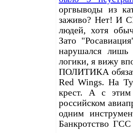
оргвыводы из кат
заживо? Нет! И С
людей, хотя обыч
Зато "Росавиация
нарушался лишь 
логики, я вижу в
ПОЛИТИКА обязате
Red Wings. На Ту
крест. А с этим
российском авиапр
одним инструме
Банкротство ГСС