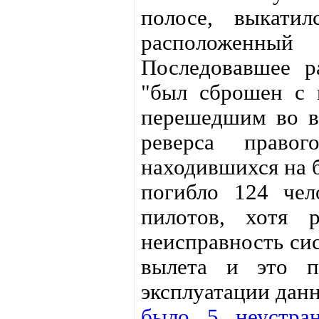
полосе, выкати
расположенный 
Последовавшее ра
"был сброшен с 
перешедшим во в
реверса правог
находившихся на б
погибло 124 чел
пилотов, хотя 
неисправность сис
вылета и это 
эксплуатации данн
было 5 неустран