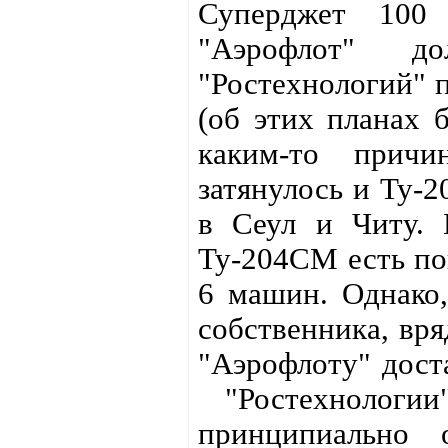
Суперджет 100 
"Аэрофлот" д
"Ростехнологий" п
(об этих планах б
каким-то причи
затянулось и Ту-2
в Сеул и Читу. Б
Ту-204СМ есть по
6 машин. Однако,
собственника, вря
"Аэрофлоту" дост
"Ростехнологии"
принципиально 