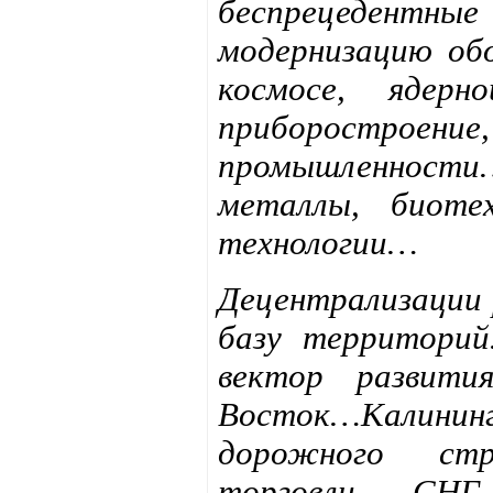
беспрецедентны
модернизацию об
космосе, ядерн
приборостроени
промышленност
металлы, биотех
технологии…
Децентрализации 
базу территорий
вектор развит
Восток…Калининг
дорожного стр
торговли СНГ