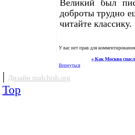
Великий был пис
доброты трудно ещ
читайте классику.
У вас нет прав для комментирования
« Как Москва спас
Вернуться
|
Дизайн malchish.org
Top