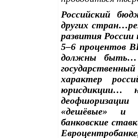
Российский бю
других стран…ре
развития России 
5–6 процентов В
должны быть… 
государствен
характер росс
юрисдикции… 
деофшоризац
«дешёвые» и «
банковские став
Евроцентроб