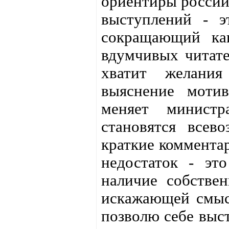
ориентиры россий
выступлений - э
сокращающий как
вдумчивых читате
хватит желания
выяснение мотив
меняет минист
становятся всев
краткие комментар
недостаток - эт
наличие собствен
искажающей смысл
позволю себе выс