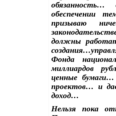
обязанность…
обеспечении те
призываю нич
законодательс
должны работат
создания…управ
Фонда национа
миллиардов руб
ценные бумаги…
проектов… и да
доход…
Нельзя пока отк