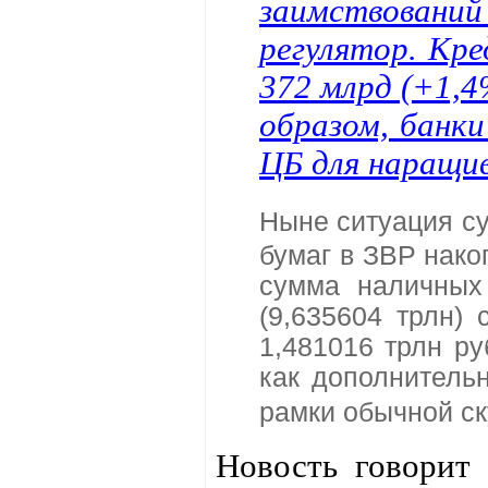
заимствований
регулятор. Кр
372 млрд (+1,4
образом, банк
ЦБ для наращив
Ныне ситуация с
бумаг в ЗВР нако
сумма наличных 
(9,635604 трлн) 
1,481016 трлн ру
как дополнитель
рамки обычной с
Новость говорит 