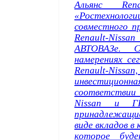
Альянс Rena
«Ростехноло
совместного п
Renault-Nissa
АВТОВАЗе. С
намерениях се
Renault-Niss
инвестиционн
соответствии
Nissan и ГК
принадлежащи
виде вкладов в
которое буде