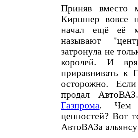
Приняв вместо м
Киршнер вовсе н
начал ещё её м
называют "цент
затронула не толь
королей. И вр
приравнивать к П
осторожно. Есл
продал АвтоВА
Газпрома
. Чем 
ценностей? Вот т
АвтоВАЗа альянсу 