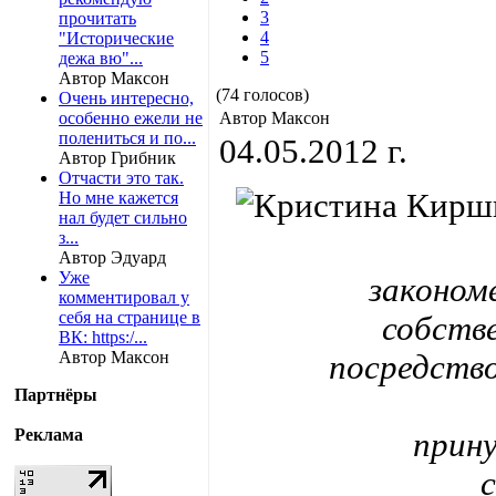
3
прочитать
4
"Исторические
5
дежа вю"...
Автор Максон
(74 голосов)
Очень интересно,
особенно ежели не
Автор Максон
полениться и по...
04.05.2012 г.
Автор Грибник
Отчасти это так.
Но мне кажется
нал будет сильно
з...
Автор Эдуард
Уже
законом
комментировал у
себя на странице в
собств
ВК: https:/...
Автор Максон
посредство
Партнёры
Реклама
прину