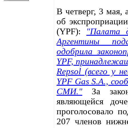
В четверг, 3 мая,
об экспроприации 
(YPF):
"Палата д
Аргентины под
одобрила законо
YPF, принадлежащ
Repsol (всего у н
YPF Gas S.A., соо
СМИ."
За закон
являющейся доче
проголосовало по
207 членов нижн