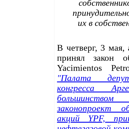
собственник
принудительно
их в собстве
В четверг, 3 мая,
принял закон о
Yacimientos Petro
"Палата депут
конгресса Арг
большинством
законопроект о
акций YPF, при
нефтегазовой комп