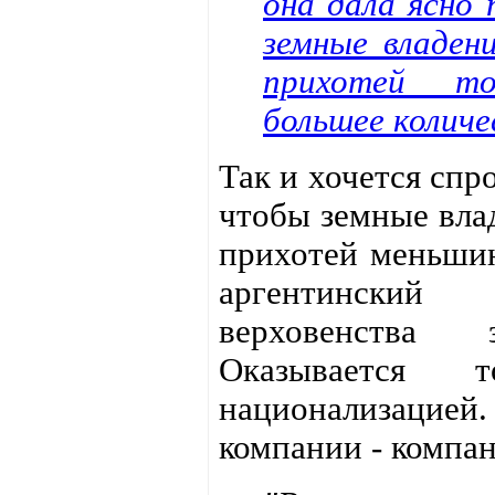
она дала ясно 
земные владен
прихотей т
большее количе
Так и хочется спро
чтобы земные влад
прихотей меньшин
аргентинский
верховенства
Оказывается
национализаци
компании - компа