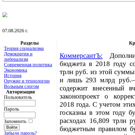
07.08.2026 г.
Разделы
Кр
Теория социализма
Демократия и
КоммерсантЪ:
Дополнит
либерализм
бюджета в 2018 году со
Современная политика
Экономика
трлн руб. из этой суммы
История
и лишь 293 млрд руб.—
Оружие и технологии
Вольным слогом
содержит внесенный в
Авторизация
законопроект о корре
Пользователь
2018 года. С учетом эти
Пароль
госказны в этом году б
расходах 16,809 трлн р
Запомнить
бюджетным правилом бу
Забыли пароль?