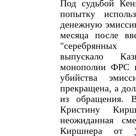
Под судьбой Кен
попытку использ
денежную эмиссию
месяца после вв
"серебрянных 
выпускало Ка
монополии ФРС н
убийства эмис
прекращена, а до
из обращения. 
Кристину Кир
неожиданная см
Киршнера от