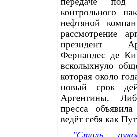
передаче под к
контрольного па
нефтяной компа
рассмотрение ар
президент А
Фернандес де Ки
всколыхнуло общ
которая около год
новый срок дей
Аргентины. Либ
пресса объявила
ведёт себя как Пу
"Стиль руко