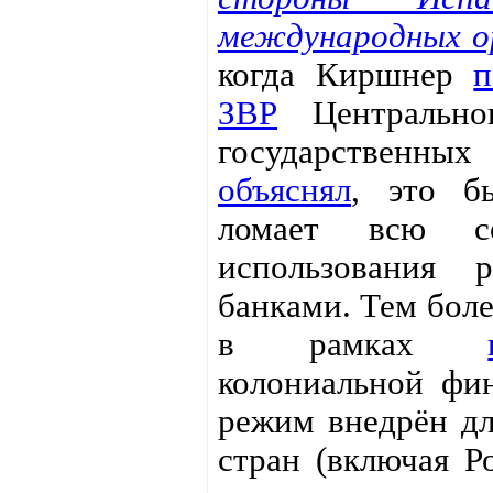
международных ор
когда Киршнер
п
ЗВР
Центрально
государственны
объяснял
, это б
ломает всю со
использования 
банками. Тем боле
в рамках
колониальной фи
режим внедрён дл
стран (включая Р