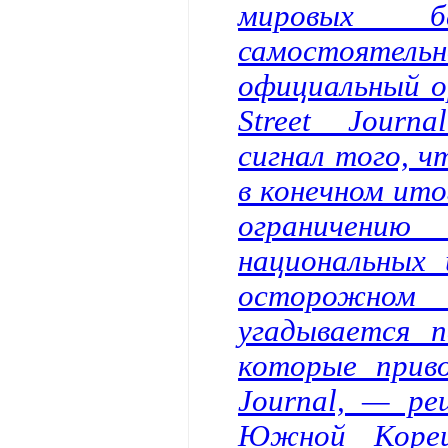
мировых б
самостоятель
официальный о
Street Journ
сигнал того, ч
в конечном ит
ограничени
национальных 
осторожно
угадывается п
которые приво
Journal, — ре
Южной Кореи