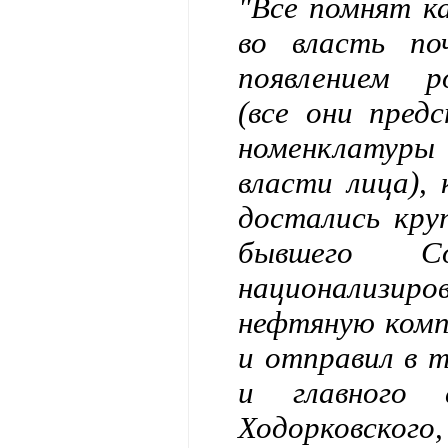
"Все помнят к
во власть по
появлением р
(все они пред
номенклатуры
власти лица),
достались кру
бывшего Со
национализир
нефтяную ком
и отправил в 
и главного 
Ходорковск