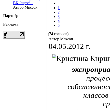
ВК: https:/...
Автор Максон
1
2
Партнёры
3
4
Реклама
5
(74 голосов)
Автор Максон
04.05.2012 г.
экспропри
процес
собственнос
классов
ср