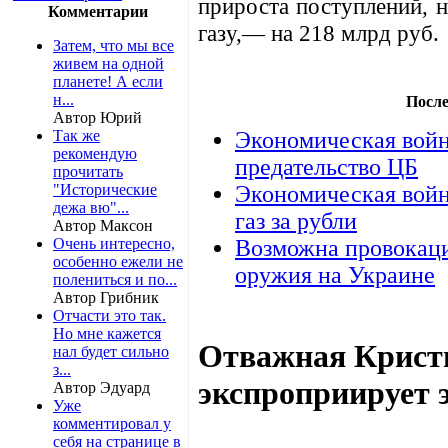
прироста поступлений, 
Комментарии
газу,— на 218 млрд руб.
Затем, что мы все
живем на одной
планете! А если
н...
После
Автор Юрий
Так же
Экономическая войн
рекомендую
предательство ЦБ
прочитать
"Исторические
Экономическая войн
дежа вю"...
газ за рубли
Автор Максон
Очень интересно,
Возможна провокаци
особенно ежели не
оружия на Украине
полениться и по...
Автор Грибник
Отчасти это так.
Но мне кажется
Отважная Крист
нал будет сильно
з...
экспроприирует 
Автор Эдуард
Уже
комментировал у
себя на странице в