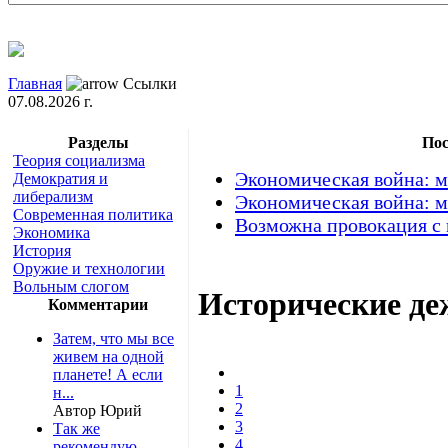
Главная
Ссылки
07.08.2026 г.
Разделы
Пос
Теория социализма
Экономическая война: м
Демократия и
либерализм
Экономическая война: м
Современная политика
Возможна провокация с
Экономика
История
Оружие и технологии
Вольным слогом
Исторические деж
Комментарии
Затем, что мы все
живем на одной
планете! А если
1
н...
2
Автор Юрий
3
Так же
4
рекомендую