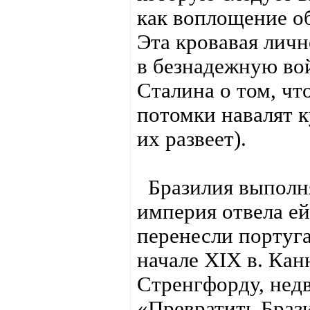
как воплощение о
Эта кровавая личн
в безнадежную во
Сталина о том, чт
потомки навалят к
их развеет).
Бразилия выполня
империя отвела ей
перенесли португа
начале XIX в. Кан
Стренгфорду, нед
«Превратить Браз