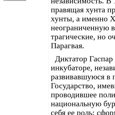
независимость. В
правящая хунта пр
хунты, а именно Х
неограниченную вл
трагические, но о
Парагвая.
Диктатор Гаспар Р
инкубаторе, неза
развивавшуюся в 
Государство, име
проводившее поли
национальную бурж
себя ее роль: сфо