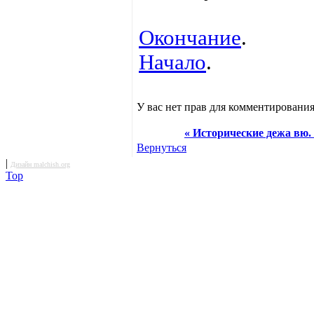
Окончание
.
Начало
.
У вас нет прав для комментирования
« Исторические дежа вю. 
Вернуться
|
Дизайн malchish.org
Top