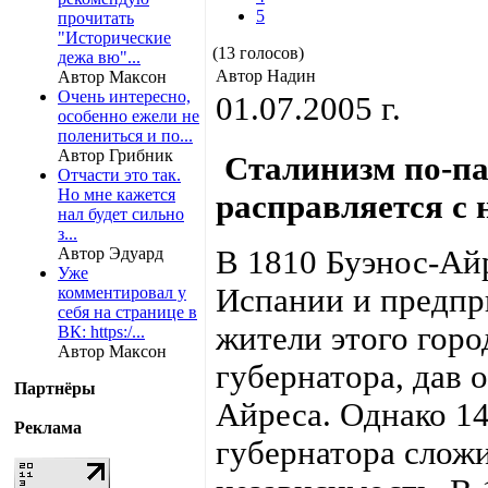
5
прочитать
"Исторические
(13 голосов)
дежа вю"...
Автор Надин
Автор Максон
Очень интересно,
01.07.2005 г.
особенно ежели не
полениться и по...
Автор Грибник
Сталинизм по-п
Отчасти это так.
Но мне кажется
расправляется с 
нал будет сильно
з...
Автор Эдуард
В 1810 Буэнос-Айр
Уже
Испании и предпр
комментировал у
себя на странице в
жители этого горо
ВК: https:/...
Автор Максон
губернатора, дав 
Партнёры
Айреса. Однако 1
Реклама
губернатора слож