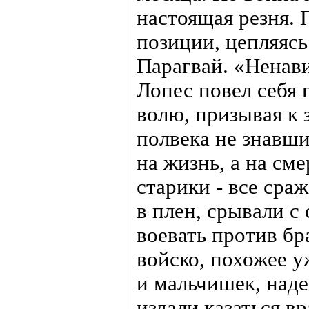
настоящая резня.
позиции, цепляясь
Парагвай. «Ненав
Лопес повел себя
волю, призывая к 
полвека не знавши
на жизнь, а на см
старики - все сра
в плен, срывали с
воевать против бра
войско, похожее у
и мальчишек, над
издали казаться вр