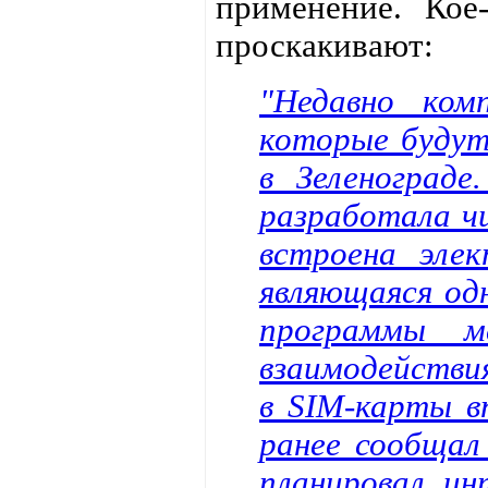
применение. Кое
проскакивают:
"Недавно ком
которые будут
в Зеленограде
разработала ч
встроена элек
являющаяся од
программы ме
взаимодействия
в SIM-карты в
ранее сообщал
планировал и