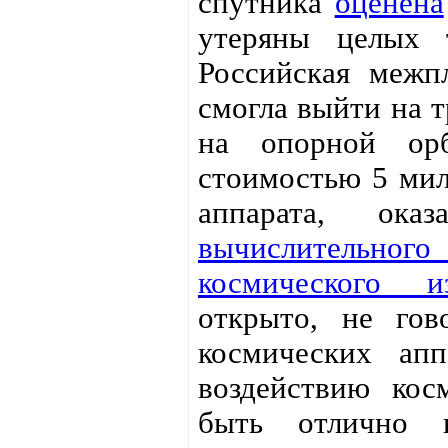
спутника
оценена
утеряны целых 
Российская межп
смогла выйти на т
на опорной орб
стоимостью 5 мил
аппарата, ок
вычислительног
космического из
открыто, не гов
космических ап
воздействию кос
быть отлично и