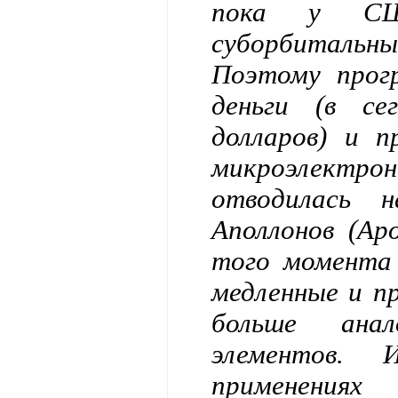
пока у СШ
суборбиталь
Поэтому прог
деньги (в с
долларов) и 
микроэлектро
отводилась н
Аполлонов (Ap
того момента
медленные и пр
больше анал
элементов. 
применен