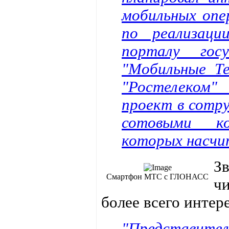
мобильных опе
по реализаци
порталу гос
"Мобильные Т
"Ростелеком
проект в сотр
сотовыми ко
которых насчит
З
Смартфон МТС с ГЛОНАСС
чи
более всего инте
"Представител