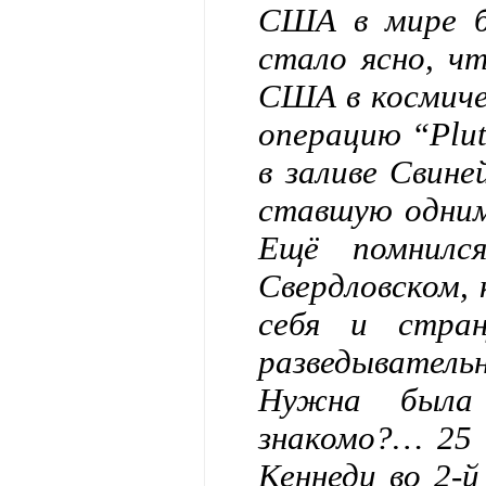
США в мире бы
стало ясно, ч
США в космиче
операцию “Plut
в заливе Свин
ставшую одним
Ещё помнилс
Свердловском, 
себя и стра
разведывате
Нужна была 
знакомо?… 25
Кеннеди во 2-й