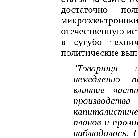
достаточно по
микроэлектроник
отечественную ист
в сугубо технич
политические вып
"Товарищи и
немедленно 
влияние част
производств
капиталистич
планов и проч
наблюдалось.