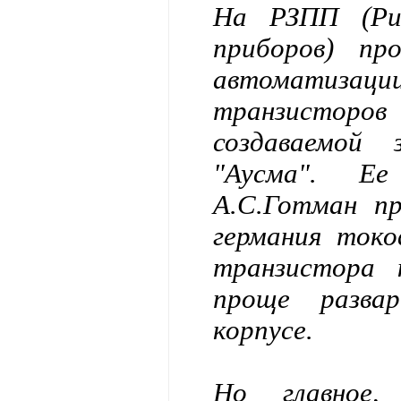
На РЗПП (Риж
приборов) пр
автоматизац
транзисторо
создаваемой 
"Аусма". Ее
А.С.Готман п
германия ток
транзистора 
проще разва
корпусе.
Но главное