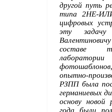
другой путь р
типа 2НЕ-ИЛИ
цифровых уст
эту задачу
Валентиновичу
составе тех
лаборатории
фотошаблонов
опытно-произв
РЗПП была пос
германиевых ди
основу новой
года были по