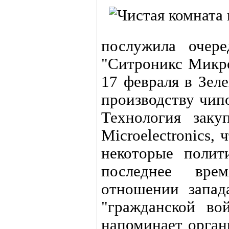
послужила очер
"Ситроникс Микро
17 февраля в Зел
производству чип
Технология заку
Microelectronics,
некоторые полит
последнее вре
отношении запад
"гражданской во
напоминает орган