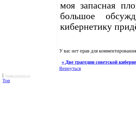
моя запасная пл
большое обсуж
кибернетику придёт
У вас нет прав для комментирования
« Две трагедии советской киберне
Вернуться
|
Дизайн malchish.org
Top