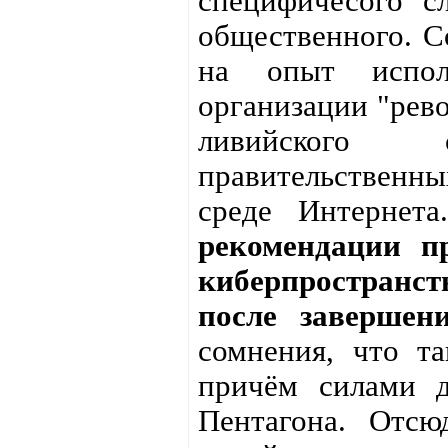
специфичесого с
общественного. С
на опыт испол
организации "рево
ливийского 
правительственн
среде Интернет
рекомендации п
киберпространс
после завершен
сомнения, что т
причём силами 
Пентагона. Отсю