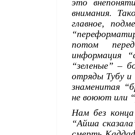
это внепонят
внимания. Так
главное, подм
“переформатир
потом пере
информация “
“зеленые” – б
отряды Тубу и 
знаменитая “б
не воюют или 
Нам без конца
“Айша сказала
смерть Каддаф