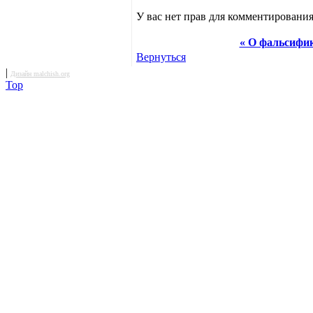
У вас нет прав для комментирования
« О фальсифи
Вернуться
|
Дизайн malchish.org
Top