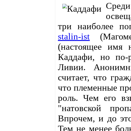
Сред
освещ
три наиболее п
stalin-ist
(Магом
(настоящее имя н
Каддафи, но по-
Ливии. Анонимн
считает, что гра
что племенные пр
роль. Чем его в
"натовской проп
Впрочем, и до эт
Тем не менее бол