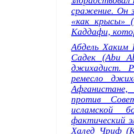
злорадствовал 
сражение. Он 
«как крысы» 
Каддафи, кото
Абдель Хаким 
Садек (Abu Ab
джихадист. Р
ремесло джих
Афганистане
против Сове
исламской 
фактический э
Халед Чриф (K