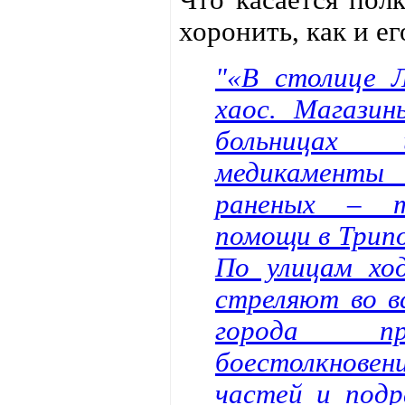
хоронить, как и е
"«В столице 
хаос. Магази
больницах 
медикаменты
раненых – т
помощи в Трипо
По улицам хо
стреляют во в
города пр
боестолкнов
частей и подр