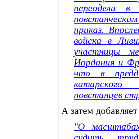
переодели в
повстанческим
приказ. Впосл
войска в Лив
участницы ме
Иордания и Фр
что в предд
катарского 
повстанцев стр
А затем добавляет 
"О масштабах
судить тру