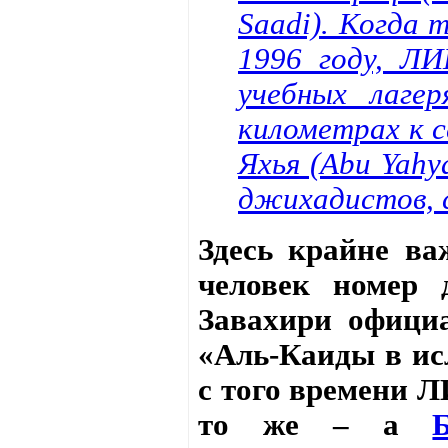
Saadi). Когда 
1996 году, ЛИ
учебных лаге
километрах к с
Яхья (Abu Yahy
джихадистов, с
Здесь крайне ва
человек номер 
Завахири офици
«Аль-Каиды в ис
с того времени Л
то же – а