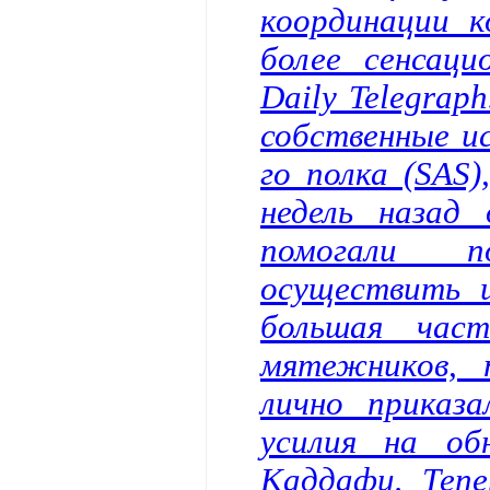
координации к
более сенсаци
Daily Telegrap
собственные и
го полка (SAS)
недель назад 
помогали п
осуществить 
большая час
мятежников, 
лично приказ
усилия на о
Каддафи. Тепе