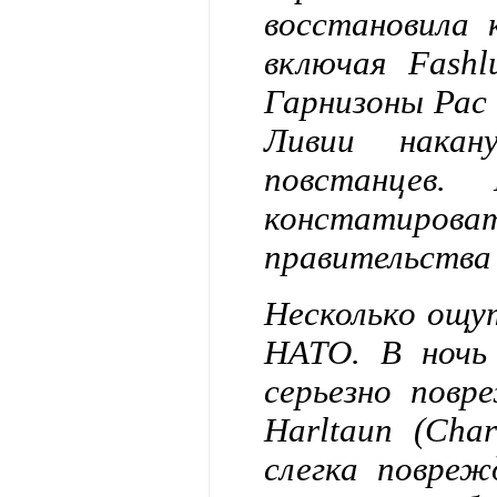
восстановила 
включая Fashl
Гарнизоны Рас 
Ливии накан
повстанцев
констатироват
правительства
Несколько ощу
НАТО. В ночь 
серьезно повр
Harltaun (Cha
слегка повреж