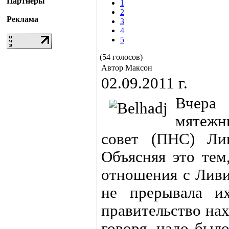
Партнёры
1
2
Реклама
3
4
5
(54 голосов)
Автор Максон
02.09.2011 г.
Вчера
мятеж
совет (ПНС) Ли
Объясняя это тем
отношения с Ливие
не прерывала их
правительство нах
говоря, надо было