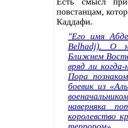
Есть смысл при
повстанцам, котор
Каддафи.
"Его имя Абд
Belhadj). О
Ближнем Восток
вряд ли когда-
Пора познаком
боевик из «Ал
военачальнико
наверняка по
королевство кр
террором»,