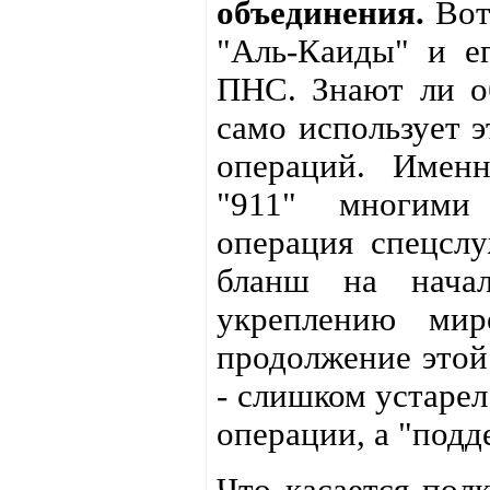
объединения.
Вот,
"Аль-Каиды" и е
ПНС. Знают ли о
само использует 
операций. Именн
"911" многими 
операция спецсл
бланш на нача
укреплению мир
продолжение этой
- слишком устарел
операции, а "подд
Что касается пол