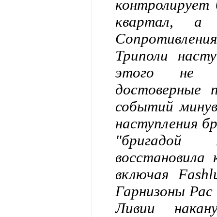
контролирует 
квартал, а
Сопротивлен
Триполи насту
этого не с
достоверные 
событий минув
наступления б
"бригадой 
восстановила 
включая Fashl
Гарнизоны Рас 
Ливии накан