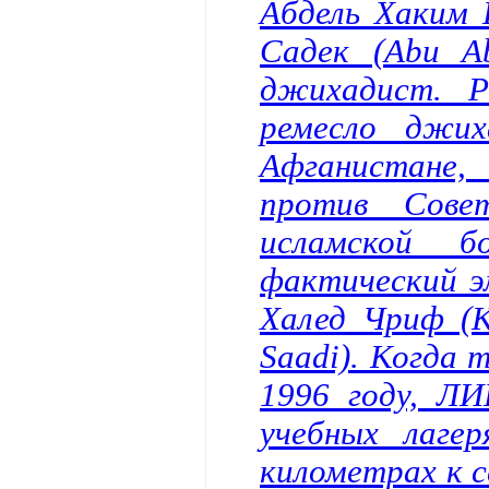
Абдель Хаким 
Садек (Abu Ab
джихадист. Р
ремесло джих
Афганистане
против Сове
исламской 
фактический э
Халед Чриф (K
Saadi). Когда 
1996 году, ЛИ
учебных лаге
километрах к с