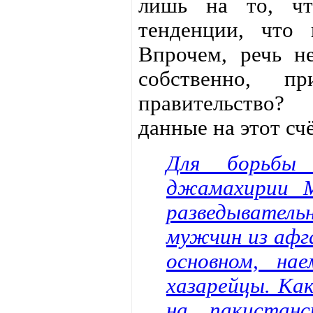
лишь на то, чт
тенденции, что 
Впрочем, речь н
собственно, п
правительство?
данные на этот счё
Для борьбы 
джамахирии 
разведыватель
мужчин из афг
основном, на
хазарейцы. Как
на пакистанс