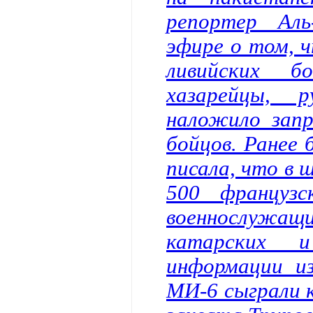
репортер Ал
эфире о том, ч
ливийских б
хазарейцы, 
наложило запр
бойцов. Ранее 
писала, что в 
500 француз
военнослужа
катарских и
информации из
МИ-6 сыграли к