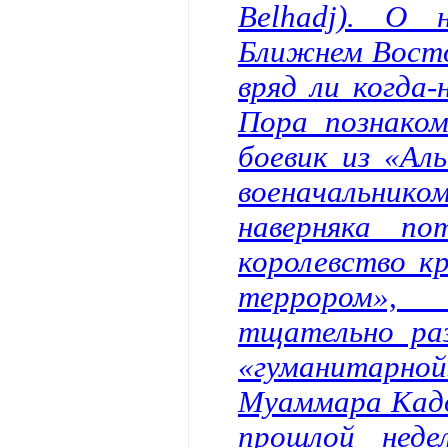
Belhadj). О
Ближнем Восток
вряд ли когда-
Пора познаком
боевик из «Ал
военачальнико
наверняка по
королевство кр
террором»,
тщательно ра
«гуманитарной
Муаммара Кадд
прошлой нед