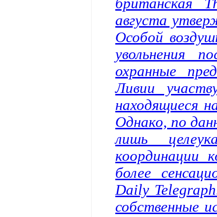
британская T
августа утвер
Особой воздуш
увольнения п
охранные пре
Ливии участв
находящиеся н
Однако, по дан
лишь целеук
координации к
более сенсаци
Daily Telegrap
собственные и