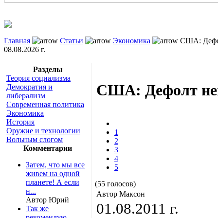
Главная
Статьи
Экономика
США: Дефо
08.08.2026 г.
Разделы
Теория социализма
США: Дефолт не
Демократия и
либерализм
Современная политика
Экономика
История
Оружие и технологии
1
Вольным слогом
2
Комментарии
3
4
Затем, что мы все
5
живем на одной
планете! А если
(55 голосов)
н...
Автор Максон
Автор Юрий
01.08.2011 г.
Так же
рекомендую