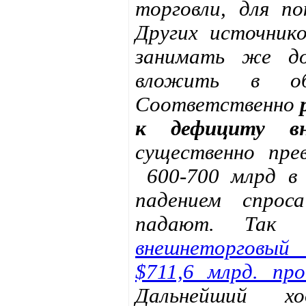
торговли, для п
Других источник
занимать же д
вложить в об
Соответственно
к дефициту вн
существенно пре
600-700 млрд в 
падением спро
падают. Та
внешнеторговый
$711,6 млрд. пр
Дальнейший х