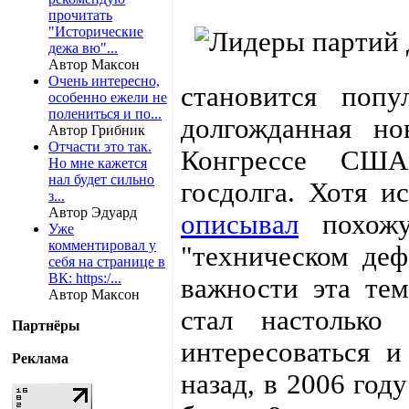
прочитать
"Исторические
дежа вю"...
Автор Максон
Очень интересно,
становится попу
особенно ежели не
полениться и по...
долгожданная но
Автор Грибник
Отчасти это так.
Конгрессе С
Но мне кажется
нал будет сильно
госдолга. Хотя ис
з...
Автор Эдуард
описывал
похожу
Уже
комментировал у
"техническом де
себя на странице в
ВК: https:/...
важности эта те
Автор Максон
стал настолько
Партнёры
интересоваться и
Реклама
назад, в 2006 год