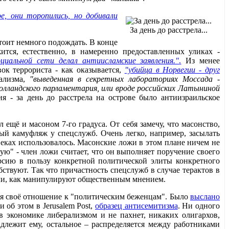
е, они торопились, но добивали
За день до расстрела...
тоит немного подождать. В конце
тся, естественно, в намеренно предоставленных уликах -
циальной сети делал антиисламские заявления."
.
Из менее
ок террориста - как оказывается,
"убийца в Норвегии - друг
нализма,
"выведенная в секретных лабораториях Моссада -
олландского парламентария, или вроде российских Латыниной
 - за день до расстрела на острове было антиизраильское
ещё и масоном 7-го градуса. От себя замечу, что масонство,
ый камуфляж у спецслужб. Очень легко, например, засылать
еках использовалось. Масонские ложи в этом плане ничем не
ую" - член ложи считает, что он выполняет поручение своего
ерсию в пользу конкретной политической элиты конкретного
ствуют. Так что причастность спецслужб в случае терактов в
ли, как манипулируют общественным мнением.
няя своё отношение к "политическим беженцам". Было
выслано
 об этом в Jerusalem Post,
образец антисемитизма
. Ни одного
в экономике либерализмом и не пахнет, никаких олигархов,
адлежит ему, остальное – распределяется между работниками