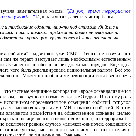
вучала замечательная мысль:
"Да уж, время террористов
ько спецслужбы."
И, как заметил далее сам автор блога:
ние и требование сделать что-то под страхом убийств и
служб, никто никаких требований давно не выдвигает.
инадлежащие правящим группировкам) вину вешают на
ения события" выдвигают уже СМИ. Точнее не озвучивают
ом сам же теракт выступает лишь необходимым естественным
что Лукашенко не обеспечивает должный порядок. Ещё одна
тате чего была девальвирована национальная валюта. Всё это
революции. Может о подобной же революции стоит вести речь
 - это частные медийные корпорации (вроде оскандалившейся
терам, как звучно их называет тот же Эмдрон. И потому роль
 источником определяется тон освещения событий, тот угол
ступает выгодная владельцам СМИ трактовка событий. В этом
ым элементом воздействия на общественное сознание, целью
ко краткие официальные сообщения властей, то терроризм бы
 не исключает редких случаев маньяков-одиночек, сошедших с
о киноискусства, насыщенного насилием. То, что трагедия в
то есть тут было минимум два "маньяка":