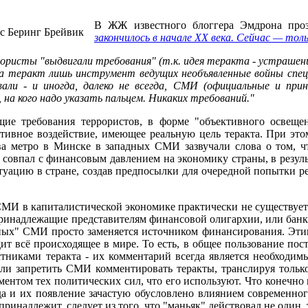
В ЖЖ известного блоггера Эмдрона проз
закончилось в начале ХХ века. Сейчас — тол
рористы "выдвигали требования" (т.к. идея теракта - устраше
гда теракт лишь инструмент ведущих необъявленные войны спец
вали - и иногда, далеко не всегда, СМИ (официальные и пр
 на кого надо указать пальцем. Никаких требований."
ящие требования террористов, в форме "объективного освещ
ятивное воздействие, имеющее реальную цель теракта. При эт
ва метро в Минске в западных СМИ зазвучали слова о том, 
 совпал с финансовым давлением на экономику страны, в резуль
туацию в стране, создав предпосылки для очередной попытки 
СМИ в капиталистической экономике практически не существует
ринадлежащие представителям финансовой олигархии, или банкс
ных" СМИ просто заменяется источником финансирования. Этим
ит всё происходящее в мире. То есть, в общее пользование по
тниками теракта - их комментарий всегда является необходим
если запретить СМИ комментировать теракты, транслируя толь
ументом тех политических сил, что его используют. Что конечно
а и их появление зачастую обусловлено влиянием современног
инадлежит, следует из того, что "маньяк" действовал не один, 