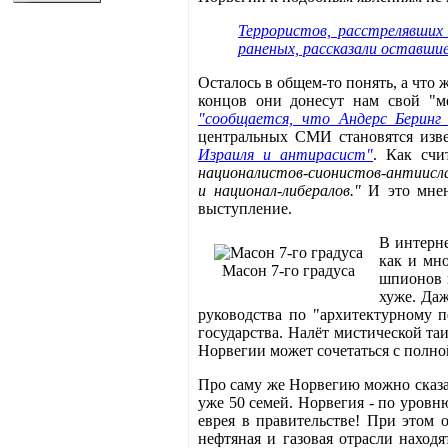
Террористов, расстрелявших
раненых, рассказали оставши
Осталось в общем-то понять, а что
концов они донесут нам свой "ме
"сообщается, что Андерс Беринг 
центральных СМИ становятся изве
Израиля и антирасист"
. Как счи
националистов-сионистов-антиисла
и национал-либералов."
И это мнени
выступление.
В интерн
как и мн
Масон 7-го градуса
шпионов в
хуже. Даж
руководства по "архитектурному п
государства. Налёт мистической та
Норвегии может сочетаться с полн
Про саму же Норвегию можно сказат
уже 50 семей. Норвегия - по уровн
еврея в правительстве! При этом 
нефтяная и газовая отрасли наход