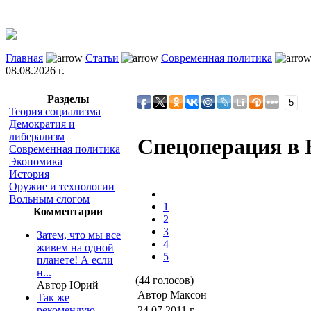
Главная
Статьи
Современная политика
08.08.2026 г.
Разделы
5
Теория социализма
Демократия и
либерализм
Спецоперация в 
Современная политика
Экономика
История
Оружие и технологии
Вольным слогом
1
Комментарии
2
3
Затем, что мы все
4
живем на одной
5
планете! А если
н...
(44 голосов)
Автор Юрий
Автор Максон
Так же
рекомендую
24.07.2011 г.