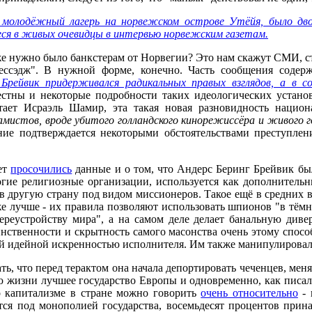
 молодёжный лагерь на норвежском острове Утёйя, было дво
еся в живых очевидцы в интервью норвежским газетам.
 же нужно было банкстерам от Норвегии? Это нам скажут СМИ, с
ссэдж". В нужной форме, конечно. Часть сообщения содержи
Брейвик придерживался радикальных правых взглядов, а в со
стны и некоторые подробности таких идеологических установ
тает Исраэль Шамир, эта такая новая разновидность нацио
мистов, вроде убитого голландского кинорежиссёра и живого г
е подтверждается некоторыми обстоятельствами преступления
ет
просочились
данные и о том, что Андерс Беринг Брейвик был 
огие религиозные организации, используется как дополнительн
 другую страну под видом миссионеров. Такое ещё в средних в
е лучше - их правила позволяют использовать шпионов "в тёмн
ереустройству мира", а на самом деле делает банальную див
инственности и скрытность самого масонства очень этому способ
ой идейной искренностью исполнителя. Им также манипулирова
ь, что перед терактом она начала депортировать чеченцев, ме
ю жизни лучшее государство Европы и одновременно, как писали
о капитализме в стране можно говорить
очень относительно
- 
ятся под монополией государства, восемьдесят процентов прин