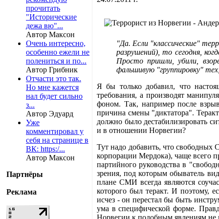
прочитать
"Исторические
дежа вю"...
Автор Максон
Очень интересно,
"Да. Если "классические" тер
особенно ежели не
разрушений), то сегодня, ко
полениться и по...
Просто пришли, убили, взор
Автор Грибник
фальшивую "группировку" тех,
Отчасти это так.
Я бы только добавил, что насто
Но мне кажется
требования, а производят манипул
нал будет сильно
фоном. Так, например после взры
з...
причина смены "диктатора". Теракт
Автор Эдуард
должно было дестабилизировать си
Уже
и в отношении Норвегии?
комментировал у
себя на странице в
Тут надо добавить, что свободных 
ВК: https:/...
корпорации Мердока), чаще всего п
Автор Максон
партийного руководства в "свобод
зрения, под которым обыватель вид
Партнёры
плане СМИ всегда являются соучас
которого был теракт. И поэтому, 
Реклама
исчез - он перестал бы быть инстр
ума в специфической форме. Правд
Норвегии к подобным явлениям не пр