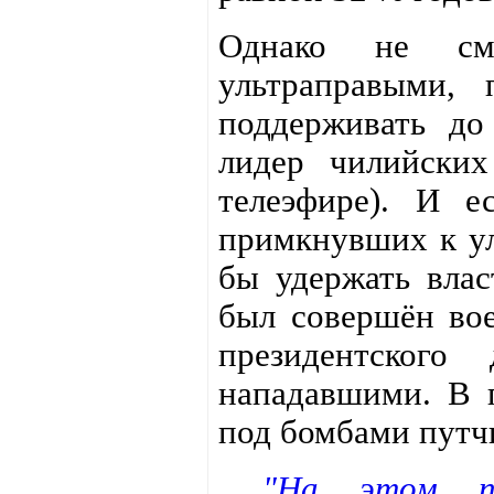
Однако не смо
ультраправыми, 
поддерживать до
лидер чилийски
телеэфире). И е
примкнувших к ул
бы удержать влас
был совершён во
президентского
нападавшими. В 
под бомбами путчи
"На этом пе