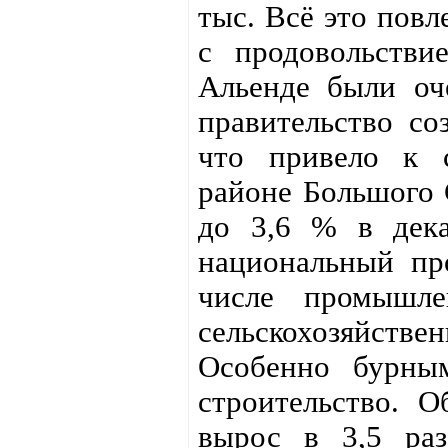
тыс. Всё это повл
с продовольстви
Альенде были оче
правительство со
что привело к 
районе Большого С
до 3,6 % в дека
национальный пр
числе промышл
сельскохозяйств
Особенно бурны
строительство. О
вырос в 3,5 ра