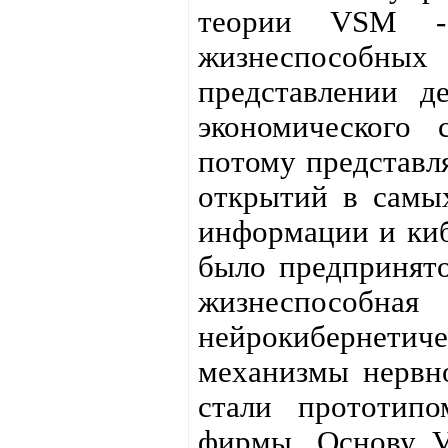
теории VSM - 
жизнеспособных 
представлении д
экономического 
потому представл
открытий в самых
информации и киб
было предпринят
жизнеспособна
нейрокибернети
механизмы нервно
стали прототип
фирмы. Основу V