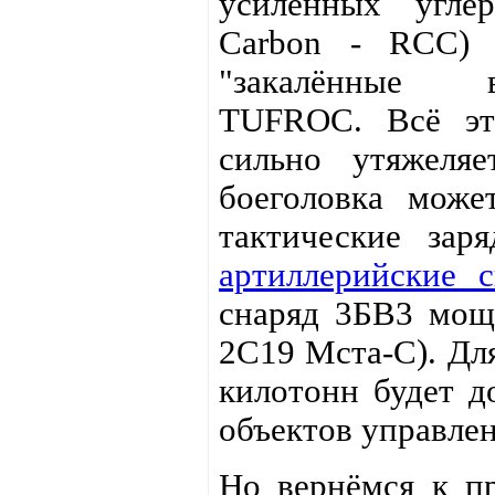
усиленных углер
Carbon - RCC) 
"закалённые в
TUFROC. Всё эт
сильно утяжеля
боеголовка може
тактические зар
артиллерийские 
снаряд 3БВ3 мощ
2С19 Мста-С). Дл
килотонн будет д
объектов управле
Но вернёмся к пр