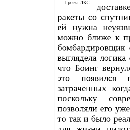
Проект ЛКС
доставк
ракеты со спутни
ей нужна неуязв
можно ближе к пр
бомбардировщик о
выглядела логика 
что Боинг вернул
это появился г
затраченных ког
поскольку совр
позволяли его уж
то так и было реа
для жизни пилот