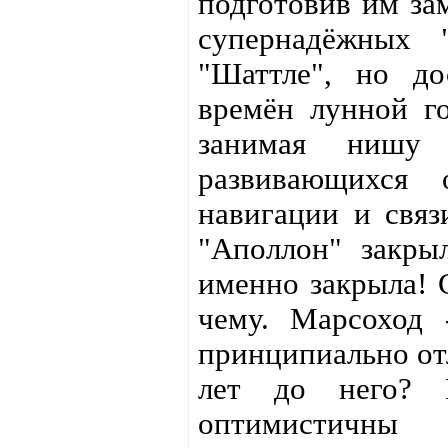
подготовив им за
супернадёжных 
"Шаттле", но до
времён лунной го
занимая нишу 
развивающихся 
навигации и связ
"Аполлон" закры
именно закрыла! 
чему. Марсоход 
принципиально отл
лет до него? П
оптимистичны