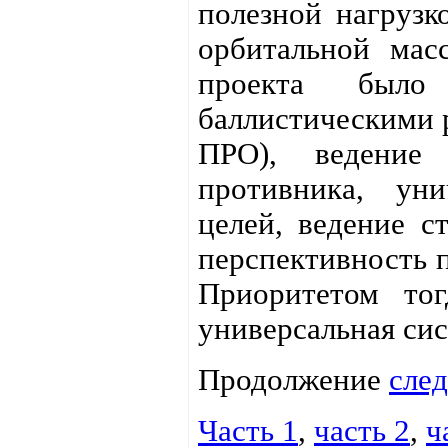
полезной нагрузк
орбитальной мас
проекта было
баллистическими 
ПРО), ведение
противника, ун
целей, ведение с
перспективность п
Приоритетом то
универсальная сис
Продолжение
след
Часть 1
,
часть 2
,
ч