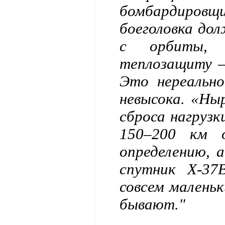
бомбардировщ
боеголовка дол
с орбиты, 
теплозащиту – 
Это нереальн
невысока. «Ны
сброса нагруз
150–200 км 
определению, 
спутник Х-3
совсем маленьк
бывают."