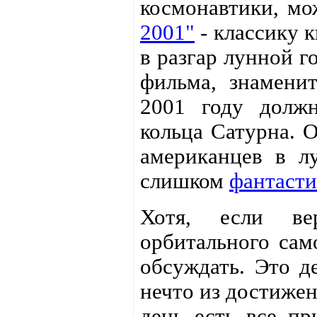
космонавтики, м
2001"
- классику к
в разгар лунной г
фильма, знамени
2001 году долж
кольца Сатурна. 
американцев в л
слишком
фантаст
Хотя, если ве
орбитального сам
обсуждать. Это д
нечто из достиже
день есть все пр