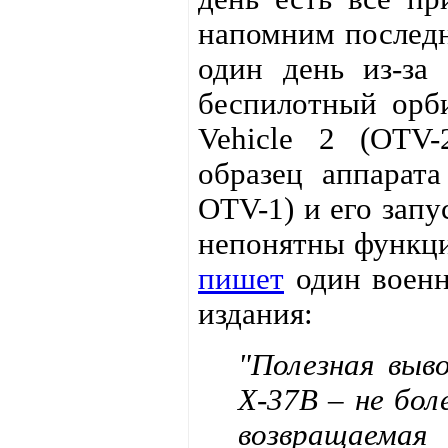
напомним последне
один день из-з
беспилотный орби
Vehicle 2 (OTV-
образец аппарата
OTV-1) и его запу
непонятны функции
пишет
один военн
издания:
"Полезная выв
Х-37В – не бол
возвращаема