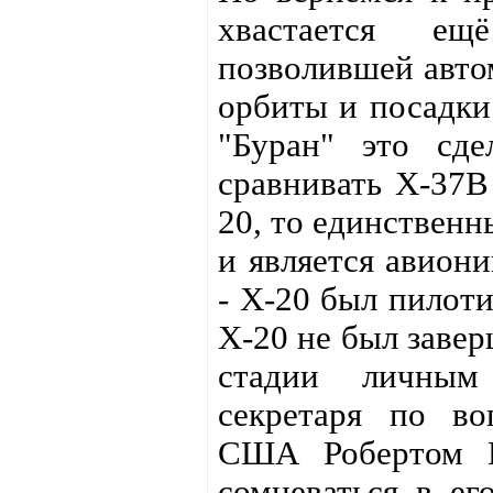
хвастается ещ
позволившей автом
орбиты и посадки.
"Буран" это сд
сравнивать X-37B
20, то единствен
и является авиони
- Х-20 был пилот
X-20 не был завер
стадии личным 
секретаря по во
США Робертом М
сомневаться в ег