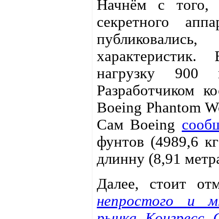
Начнём с того, 
секретного ап
публиковалис
характеристик.
нагрузку 900 
Разработчиком ко
Boeing Phantom Wo
Сам Boeing
сооб
фунтов (4989,6 к
длинну (8,91 метра
Далее, стоит от
непростого и мн
рынка Конгресс 