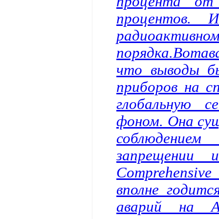
процента от 
процентов. 
радиоактивн
порядка.Вотав
что выводы бы
приборов на с
глобальную с
фоном. Она сущ
соблюдением
запрещении 
Comprehensive 
вполне годитс
аварий на А