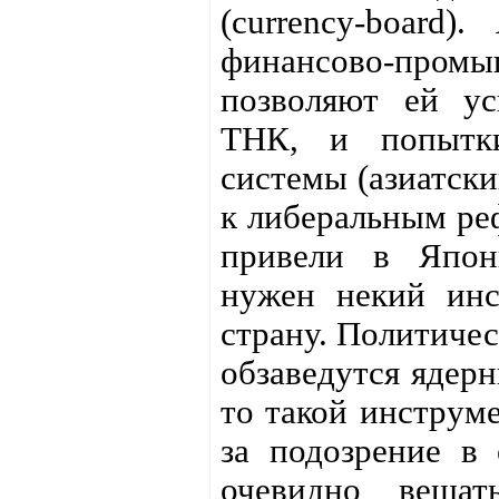
(currency-board
финансово-промы
позволяют ей ус
ТНК, и попытки
системы (азиатски
к либеральным ре
привели в Япон
нужен некий инс
страну. Политичес
обзаведутся ядер
то такой инструм
за подозрение в 
очевидно веша