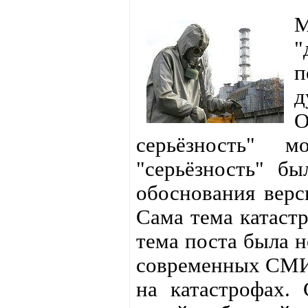
"
п
д
серьёзность" 
"серьёзность" бы
обоснования верс
Сама тема катаст
тема поста была н
современных СМИ.
на катастрофах.