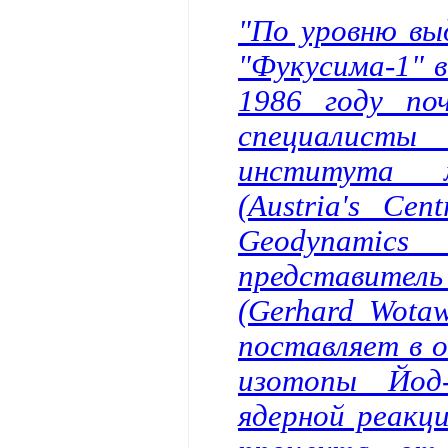
"По уровню вы
"Фукусима-1" в
1986 году по
специалисты 
института м
(Austria's Cen
Geodynamic
представите
(Gerhard Wota
поставляет в 
изотопы Йод
ядерной реакци