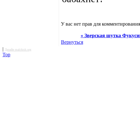
У вас нет прав для комментирования
« Зверская шутка Фукус
Вернуться
|
Дизайн malchish.org
Top