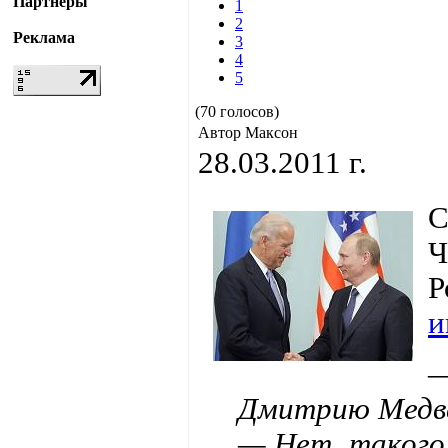
Партнёры
1
2
Реклама
3
4
5
(70 голосов)
Автор Максон
28.03.2011 г.
Ч
Р
и
—
Дмитрию Медвед
— Нет, такого