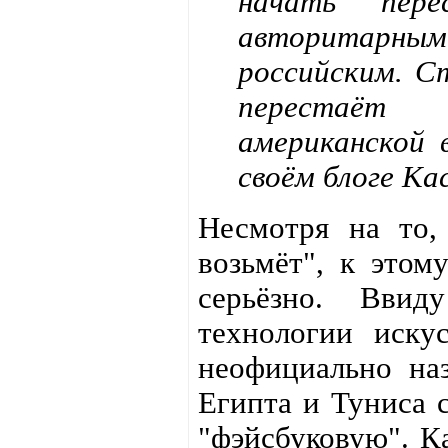
начать пер
авторитарны
российским. С
перестаёт 
американской 
своём блоге Ка
Несмотря на то,
возьмёт", к этом
серьёзно. Ввид
технологии иску
неофициально наз
Египта и Туниса с
"фэйсбуковую". К