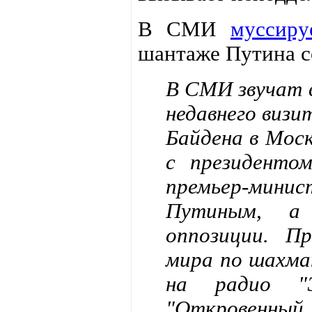
В СМИ
муссиру
шантаже Путина с
В СМИ звучат 
недавнего виз
Байдена в Моск
с президенто
премьер-ми
Путиным, а 
оппозиции. Пр
мира по шахма
на радио "Э
"Откровенный 