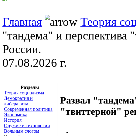
Главная
Теория со
"тандема" и перспектива 
России.
07.08.2026 г.
Разделы
Теория социализма
Развал "тандема
Демократия и
либерализм
"твиттерной" ре
Современная политика
Экономика
История
Оружие и технологии
Вольным слогом